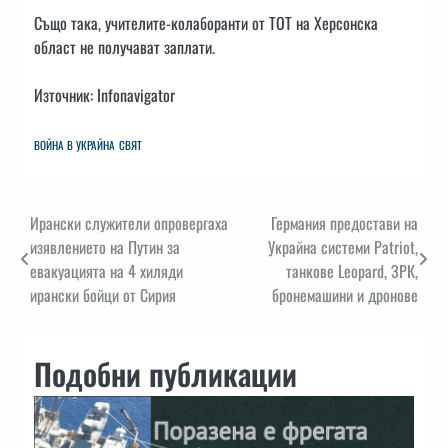
Също така, учителите-колаборанти от ТОТ на Херсонска
област не получават заплати.
Източник: Infonavigator
ВОЙНА В УКРАЙНА
СВЯТ
Навигация
Ирански служители опровергаха
Германия предостави на
изявлението на Путин за
Украйна системи Patriot,
евакуацията на 4 хиляди
танкове Leopard, ЗРК,
ирански бойци от Сирия
бронемашини и дронове
Подобни публикации