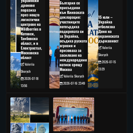
Украински
България се
дронове
присъедини
поразиха
към Киивската
през нощта
декларация:
15 юли –
логистични
участниците
Украйна
центрове на
потвърдиха
отбелязва
Wildberries в
подкрепата си
Деня на
Котовск,
за Украйна,
украинската
Тамбовска
осъдиха руската
държавност
област, и в
агресия и
Електростал,
Valeriia
призоваха за
Московска
засилване на
Skorych
област
международния
2026-07-15
Valeriia
натиск срещу
Москва
13:29
Skorych
Valeriia Skorych
2026-07-18
2026-07-16 23:49
13:56