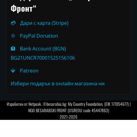
Фронт“
💳
Дари с карта (Stripe)
💠
PayPal Donation
🏦
Bank Account (BGN)
BG21UNCR70001525156106
💎
Patreon
Избери подарък в онлайн магазина ни
Изработен от
Netpeak
. ©besarabia.bg: My Country Foundation, (EIK 177054677) |
NGO BESARABSKI FRONT (USREOU code 45447863)
2021-2026