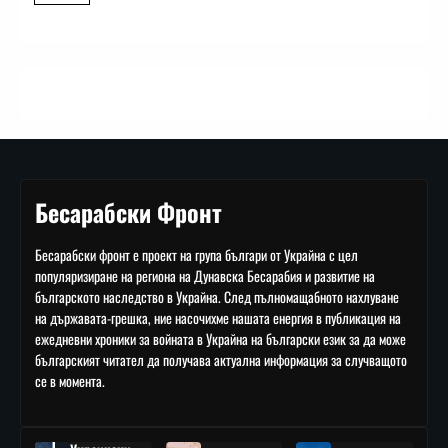
Бесарабски Фронт
Бесарабски фронт е проект на група българи от Украйна с цел
популяризиране на региона на Дунавска Бесарабия и развитие на
българското наследство в Украйна. След пълномащабното нахлуване
на държавата-грешка, ние насочихме нашата енергия в публикация на
ежедневни хроники за войната в Украйна на български език за да може
българският читател да получава актуална информация за случващото
се в момента.