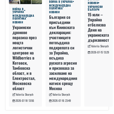
ВОЙНА В УКРАЙНА
НОВИНИ
МЕЖДУНАРОДНА
УКРАИНСКИ
ПОЛИТИКА
ВОЙНА В
БЪЛГАРИ
УКРАЙНА
НОВИНИ
15 юли –
МЕЖДУНАРОДНА
България се
ПОЛИТИКА
Украйна
присъедини
НОВИНИ
отбелязва
към Киивската
Украински
Деня на
декларация:
дронове
украинската
участниците
поразиха през
държавност
потвърдиха
нощта
Valeriia Skorych
подкрепата си
логистични
за Украйна,
центрове на
2026-07-15 13:29
осъдиха
Wildberries в
руската агресия
Котовск,
и призоваха за
Тамбовска
засилване на
област, и в
международния
Електростал,
натиск срещу
Московска
Москва
област
Valeriia Skorych
Valeriia Skorych
2026-07-16 23:49
2026-07-18 13:56