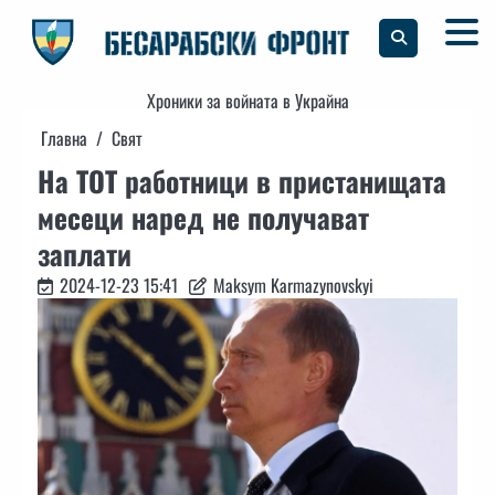
Skip
to
content
Хроники за войната в Украйна
Главна
Свят
На ТОТ работници в пристанищата
месеци наред не получават
заплати
2024-12-23 15:41
Maksym Karmazynovskyi