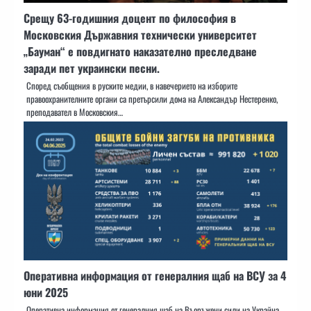
Срещу 63-годишния доцент по философия в
Московския Държавния технически университет
„Бауман“ е повдигнато наказателно преследване
заради пет украински песни.
Според съобщения в руските медии, в навечерието на изборите
правоохранителните органи са претърсили дома на Александър Нестеренко,
преподавател в Московския…
Оперативна информация от генералния щаб на ВСУ за 4
юни 2025
Оперативна информация от генералния щаб на Въоръжени сили на Украйна