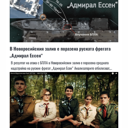
В Новоросийския залив е поразена руската фрегата
„Адмирал Ессен“
В резултат на атака с БПЛА в Новоросийския залив е поразена средната
надстройка на руския фрегат „Адмирал Есен“ Анализаторите отбелязват,…