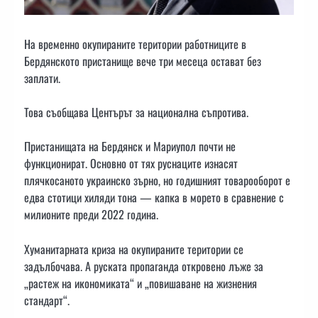
На временно окупираните територии работниците в
Бердянското пристанище вече три месеца остават без
заплати.
Това съобщава Центърът за национална съпротива.
Пристанищата на Бердянск и Мариупол почти не
функционират. Основно от тях руснаците изнасят
плячкосаното украинско зърно, но годишният товарооборот е
едва стотици хиляди тона — капка в морето в сравнение с
милионите преди 2022 година.
Хуманитарната криза на окупираните територии се
задълбочава. А руската пропаганда откровено лъже за
„растеж на икономиката“ и „повишаване на жизнения
стандарт“.