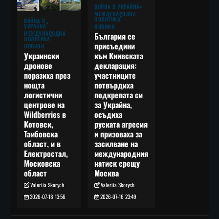
ВОЙНА В УКРАЙНА
МЕЖДУНАРОДНА
ПОЛИТИКА
ВОЙНА В
УКРАЙНА
НОВИНИ
МЕЖДУНАРОДНА
България се
ПОЛИТИКА
присъедини
НОВИНИ
към Киивската
Украински
декларация:
дронове
участниците
поразиха през
потвърдиха
нощта
подкрепата си
логистични
за Украйна,
центрове на
осъдиха
Wildberries в
руската агресия
Котовск,
и призоваха за
Тамбовска
засилване на
област, и в
международния
Електростал,
натиск срещу
Московска
Москва
област
Valeriia Skorych
Valeriia Skorych
2026-07-16 23:49
2026-07-18 13:56