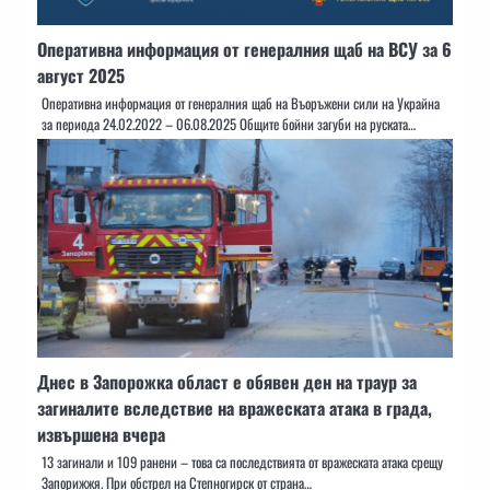
Оперативна информация от генералния щаб на ВСУ за 6
август 2025
Оперативна информация от генералния щаб на Въоръжени сили на Украйна
за периода 24.02.2022 – 06.08.2025 Общите бойни загуби на руската…
Днес в Запорожка област е обявен ден на траур за
загиналите вследствие на вражеската атака в града,
извършена вчера
13 загинали и 109 ранени – това са последствията от вражеската атака срещу
Запорижжя. При обстрел на Степногирск от страна…