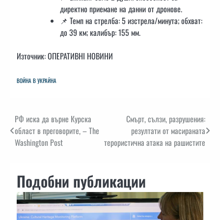
директно приемане на данни от дронове.
📌 Темп на стрелба: 5 изстрела/минута; обхват:
до 39 км; калибър: 155 мм.
Източник: ОПЕРАТИВНІ НОВИНИ
ВОЙНА В УКРАЙНА
Навигация
РФ иска да върне Курска
Смърт, сълзи, разрушения:
област в преговорите, – The
резултати от масираната
Washington Post
терористична атака на рашистите
Подобни публикации