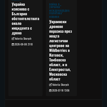
Украйна
ВОЙНА В
УКРАЙНА
изяснява с
МЕЖДУНАРОДНА
България
ПОЛИТИКА
НОВИНИ
обстоятелствата
Украински
около
дронове
инцидента с
поразиха през
дрона
нощта
Valeriia Skorych
логистични
2026-08-08 21:10
центрове на
Wildberries в
Котовск,
Тамбовска
област, и в
Електростал,
Московска
област
Valeriia Skorych
2026-07-18 13:56