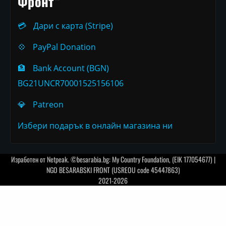
Фронт“
💳
Дари с карта (Stripe)
💠
PayPal Donation
🏦
Bank Account (BGN)
BG21UNCR70001525156106
💎
Patreon
Избери подарък в онлайн магазина ни
Изработен от
Netpeak
. ©besarabia.bg: My Country Foundation, (EIK 177054677) |
NGO BESARABSKI FRONT (USREOU code 45447863)
2021-2026