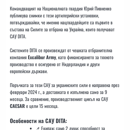
Командващият на Националната гвардия Юрий Пивненко
публикува снимки с тези артилерийски установки,
потвърждавайки, че именно нацгвардейците са първите в
състава на Силите за отбрана на Украйна, които получават
САУ DITA.
Системите DITA се произвеждат от чешката отбранителна
компания
Excalibur Army
, като финансирането за тяхното
производство е осигурено от Нидерландия и други
европейски държави.
Поръчката за тези САУ за украинските сили е направена през
февруари 2024 г., а доставката е изпълнена само за 9
месеца. За сравнение, производственият цикъл на САУ
CAESAR
е цели 15 месеца.
Особености на САУ DITA:
📌 Екипаж: само 2 души; способност за