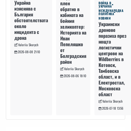
Украйна
плен
ВОЙНА В
УКРАЙНА
изяснява с
обратно в
МЕЖДУНАРОДНА
България
кабината на
ПОЛИТИКА
НОВИНИ
обстоятелствата
бойния
Украински
около
хеликоптер:
дронове
инцидента с
Историята на
поразиха през
дрона
Иван
нощта
Пепеляшко
Valeriia Skorych
логистични
от
2026-08-08 21:10
центрове на
Болградския
Wildberries в
район
Котовск,
Valeriia Skorych
Тамбовска
област, и в
2026-08-06 18:10
Електростал,
Московска
област
Valeriia Skorych
2026-07-18 13:56