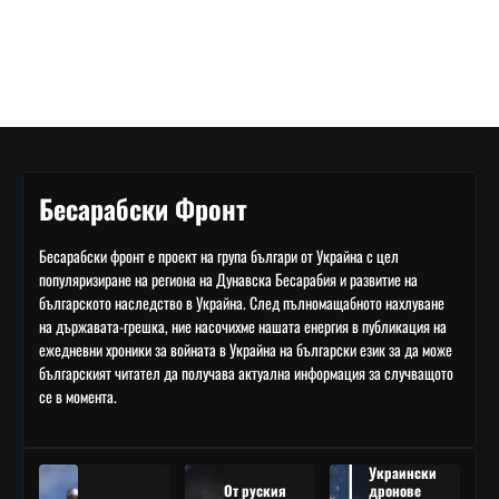
Бесарабски Фронт
Бесарабски фронт е проект на група българи от Украйна с цел
популяризиране на региона на Дунавска Бесарабия и развитие на
българското наследство в Украйна. След пълномащабното нахлуване
на държавата-грешка, ние насочихме нашата енергия в публикация на
ежедневни хроники за войната в Украйна на български език за да може
българският читател да получава актуална информация за случващото
се в момента.
Украински
От руския
дронове