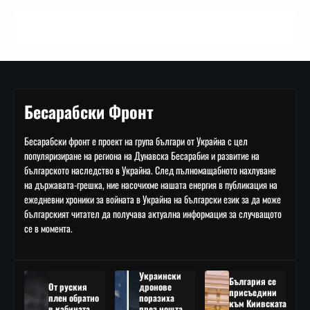
Бесарабски Фронт
Бесарабски фронт е проект на група българи от Украйна с цел
популяризиране на региона на Дунавска Бесарабия и развитие на
българското наследство в Украйна. След пълномащабното нахлуване
на държавата-грешка, ние насочихме нашата енергия в публикация на
ежедневни хроники за войната в Украйна на български език за да може
българският читател да получава актуална информация за случващото
се в момента.
Украински
България се
От руския
дронове
присъедини
плен обратно
поразиха
към Киивската
в кабината
през нощта