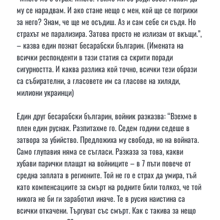
му се нарадвам. И ако стане нещо с мен, кой ще се погрижи
за него? Знам, че ще ме осъдиш. Аз и сам себе си съдя. Но
страхът ме парализира. Затова просто не излизам от вкъщи.”,
– казва един познат бесарабски българин. (Имената на
всички респонденти в тази статия са скрити поради
сигурността. И каква разлика кой точно, всички тези образи
са събирателни, а гласовете им са гласове на хиляди,
милиони украинци)
Един друг бесарабски българин, войник разказва: “Взехме в
плен един руснак. Разпитахме го. Седем години седеше в
затвора за убийство. Предложиха му свобода, но на войната.
Само глупавия няма се съгласи. Разказа за това, какви
хубави парички плащат на войниците – в 7 пъти повече от
средна заплата в регионите. Той не го е страх да умира, тъй
като компенсациите за смърт на родните били толкоз, че той
никога не би ги заработил иначе. Те в русия наистина са
всички откачени. Търгуват със смърт. Как с такива за нещо