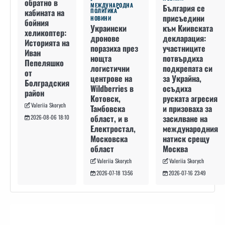
обратно в
МЕЖДУНАРОДНА
България се
кабината на
ПОЛИТИКА
присъедини
НОВИНИ
бойния
към Киивската
Украински
хеликоптер:
декларация:
дронове
Историята на
участниците
поразиха през
Иван
потвърдиха
нощта
Пепеляшко
подкрепата си
логистични
от
за Украйна,
центрове на
Болградския
осъдиха
Wildberries в
район
руската агресия
Котовск,
Valeriia Skorych
и призоваха за
Тамбовска
засилване на
област, и в
2026-08-06 18:10
международния
Електростал,
натиск срещу
Московска
Москва
област
Valeriia Skorych
Valeriia Skorych
2026-07-16 23:49
2026-07-18 13:56