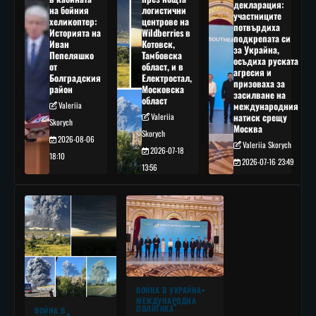
декларация:
на бойния
логистични
участниците
хеликоптер:
центрове на
потвърдиха
Историята на
Wildberries в
подкрепата си
Иван
Котовск,
за Украйна,
Пепеляшко
Тамбовска
осъдиха руската
от
област, и в
агресия и
Болградския
Електростал,
призоваха за
район
Московска
засилване на
област
Valeriia
международния
Valeriia
натиск срещу
Skorych
Москва
Skorych
2026-08-06
Valeriia Skorych
2026-07-18
18:10
2026-07-16 23:49
13:56
ВОЙНА В УКРАЙНА
МЕЖДУНАРОДНА
ПОЛИТИКА
ВОЙНА В