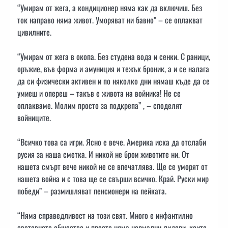
“Умирам от жега, а кондиционер няма как да включиш. Без
ток направо няма живот. Уморяват ни бавно” – се оплакват
цивилните.
“Умирам от жега в окопа. Без студена вода и сенки. С раници,
оръжие, във форма и амуниция и тежък броник, а и се налага
да си физически активен и по няколко дни нямаш къде да се
умиеш и опереш – такъв е живота на войника! Не се
оплакваме. Молим просто за подкрепа” , – споделят
войниците.
“Всичко това са игри. Ясно е вече. Америка иска да отслаби
русия за наша сметка. И никой не брои животите ни. От
нашета смърт вече никой не се впечатлява. Ще се уморят от
нашета война и с това ще се свърши всичко. Край. Руски мир
победи” – размишляват пенсионери на пейката.
“Няма справедливост на този свят. Много е инфантилно
световното общество и просто няма нормални лидери, които