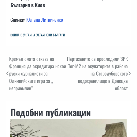
България в Киев
Снимки:
Юліана Литвиненко
ВОЙНА В УКРАЙНА
УКРАИНСКИ БЪЛГАРИ
Навигация
Кремъл смята отказа на
Партизаните са проследили ЗРК
Франция да акредитира някои
Tor-M2 на окупаторите в района
руски журналисти за
на Стародубовското
Олимпийските игри за „
водохранилище в Донецка
неприемлив“
област
Подобни публикации