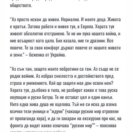
обществото.
“Аз просто искам да живея. Нормално. И моите деца. Живота
е кратък. Затова работя и живея тук, в Европа. Хората тук
живеят абсолютно отстранено. Те не им пука нашета война, и
ние всъщност като цяло. Бих казала, ние ги дразним. Все
повече. Те за своя комфорт държат повече от нашите животи
и земи.” – беженка от Украйна.
“Аз съм там, защото моите побратими са там. Аз също не се
родих войник. Аз избрах смелостта и достойнството пред
страха и унижението. Кой ще защити моя дом освен мен?
Хората тук, дълбоко в тила, не разбират какво е това руска
окупация и руски ботуш. Те не остават цял и един камък.
Нито една жива душа не оцелява. Тъй ме си иска да взема
всички тези умници и “ждуни” (чакащи руския мир отровени
от пропаганда хора), и да ги закарам на екскурзия при нас, на
фронта да видят какво означава “руския мир”” – пояснява