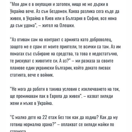
“Моя дом е в окупация и затопен, нищо не ме държи в
Украйна вече. Аз съм бездомен. Каква разлика сега къде да
живея, в Украйна в Киев или в България в София, все няма
да съм удома”, – жител на Олешки.
“Аз отивам сам на контракт с армията като доброволец,
защото ме е срам от моите приятели, те всички са там. Аз им
помагах със събиране на средства, та това е недостатъчно,
те рискуват с животите си. А аз?” – ми разказа за своите
планове един украински българин, който докато писвах
статията, вече е войник.
“Не мога да работя в такива условия с изключването на ток,
ще преминавам пак в Европа да живея”. – казват хиляди
жени и мъже в Украйна.
“С малко дете на 22 етаж без ток как да ходиш? Как да му
готвиш нормална храна?” – оплакват се хиляди майки по
страната.