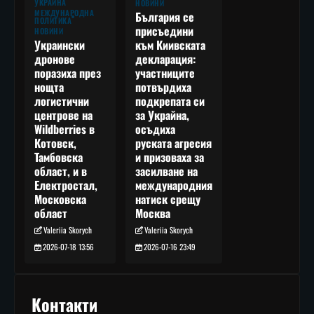
УКРАЙНА
НОВИНИ
МЕЖДУНАРОДНА
България се
ПОЛИТИКА
присъедини
НОВИНИ
към Киивската
Украински
декларация:
дронове
участниците
поразиха през
потвърдиха
нощта
подкрепата си
логистични
за Украйна,
центрове на
осъдиха
Wildberries в
руската агресия
Котовск,
и призоваха за
Тамбовска
засилване на
област, и в
международния
Електростал,
натиск срещу
Московска
Москва
област
Valeriia Skorych
Valeriia Skorych
2026-07-16 23:49
2026-07-18 13:56
Контакти