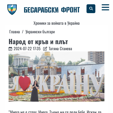
Skip
to
content
Хроники за войната в Украйна
Главна
Украински българи
Народ от кръв и плът
2024-07-22 17:35
Татяна Станева
“Много ме е страх. Много. Тъкмо ми се роди бебе. Искам да