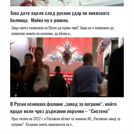
Това дете оцеля след руския удар по киевската
болница. Майка му е ранена.
Защо светът позволява на Путин да прави това? Защо му е позволено да
осакатява живота на милиони, да убива и…
В Русия основаха фалшив „завод за патрони“, който
краде коли чрез държавни поръчки – “Система”
През лятото на 2022 г. в Ростовска област се появява АО „Ростовски завод за
патрони“. Въпреки името, компанията не е…