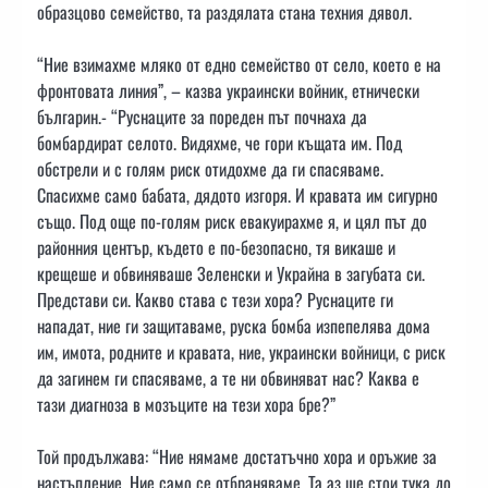
образцово семейство, та раздялата стана техния дявол.
“Ние взимахме мляко от едно семейство от село, което е на
фронтовата линия”, – казва украински войник, етнически
българин.- “Руснаците за пореден път почнаха да
бомбардират селото. Видяхме, че гори къщата им. Под
обстрели и с голям риск отидохме да ги спасяваме.
Спасихме само бабата, дядото изгоря. И кравата им сигурно
също. Под още по-голям риск евакуирахме я, и цял път до
районния център, където е по-безопасно, тя викаше и
крещеше и обвиняваше Зеленски и Украйна в загубата си.
Представи си. Какво става с тези хора? Руснаците ги
нападат, ние ги защитаваме, руска бомба изпепелява дома
им, имота, родните и кравата, ние, украински войници, с риск
да загинем ги спасяваме, а те ни обвиняват нас? Каква е
тази диагноза в мозъците на тези хора бре?”
Той продължава: “Ние нямаме достатъчно хора и оръжие за
настъпление. Ние само се отбраняваме. Та аз ще стои тука до