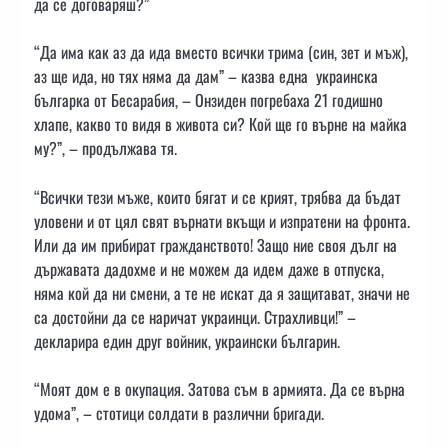
да се договаряш?”
“Да има как аз да ида вместо всички трима (син, зет и мъж),
аз ще ида, но тях няма да дам” – казва една украинска
българка от Бесарабия, – Онзиден погребаха 21 годишно
хлапе, какво то видя в живота си? Кой ще го върне на майка
му?”, – продължава тя.
“Всички тези мъже, които бягат и се крият, трябва да бъдат
уловени и от цял свят върнати вкъщи и изпратени на фронта.
Или да им прибират гражданството! Защо ние своя дълг на
държавата дадохме и не можем да идем даже в отпуска,
няма кой да ни смени, а те не искат да я защитават, значи не
са достойни да се наричат украинци. Страхливци!” –
декларира един друг войник, украински българин.
“Моят дом е в окупация. Затова съм в армията. Да се върна
удома”, – стотици солдати в различни бригади.