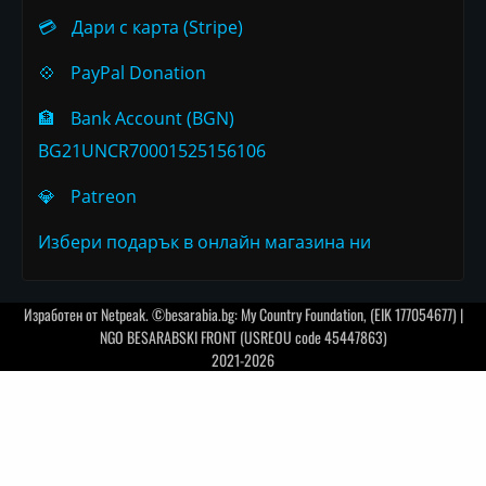
💳
Дари с карта (Stripe)
💠
PayPal Donation
🏦
Bank Account (BGN)
BG21UNCR70001525156106
💎
Patreon
Избери подарък в онлайн магазина ни
Изработен от
Netpeak
. ©besarabia.bg: My Country Foundation, (EIK 177054677) |
NGO BESARABSKI FRONT (USREOU code 45447863)
2021-2026