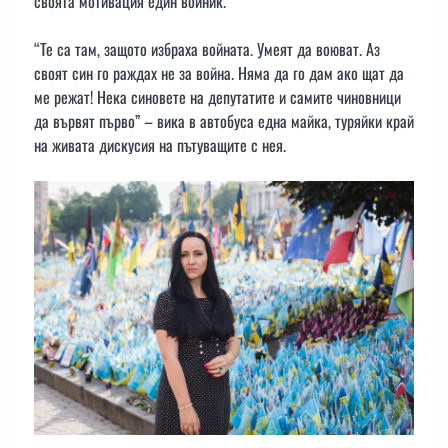
своята мотивация един войник.
“Те са там, защото избраха войната. Умеят да воюват. Аз
своят син го раждах не за война. Няма да го дам ако щат да
ме режат! Нека синовете на депутатите и самите чиновници
да вървят първо” – вика в автобуса една майка, туряйки край
на живата дискусия на пътуващите с нея.