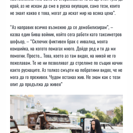
край, аз не искам да сме в руска окупация, само тези, които
не знаят какво е това, могат да искат мир на всяка цена”.
“Аз направих всичко възможно да се демобилизирам”, –
казва един бивш войник, който сега работи като таксиметров
шофьор, – “Сключих фиктивен брак с инвалид, моята
комшийка, на когото помагах много. Дойде ред и тя да ми
помогни. Просто… Това, което аз там видях, на никой не го
пожелавам. Те не ни позволяват да стреляме по същия начин
както руснаците. Аз толкоз смърти на побратими видях, че не
мога да го преживея. Чудом останах жив. Не знам как с този
опит да продължа да живея”