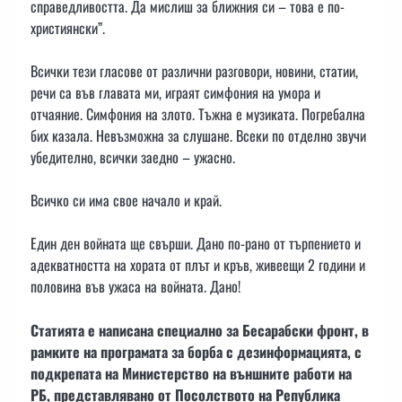
справедливостта. Да мислиш за ближния си – това е по-
християнски”.
Всички тези гласове от различни разговори, новини, статии,
речи са във главата ми, играят симфония на умора и
отчаяние. Симфония на злото. Тъжна е музиката. Погребална
бих казала. Невъзможна за слушане. Всеки по отделно звучи
убедително, всички заедно – ужасно.
Всичко си има свое начало и край.
Един ден войната ще свърши. Дано по-рано от търпението и
адекватността на хората от плът и кръв, живеещи 2 години и
половина във ужаса на войната. Дано!
Статията е написана специално за Бесарабски фронт, в
рамките на програмата за борба с дезинформацията, с
подкрепата на Министерство на външните работи на
РБ, представлявано от Посолството на Република