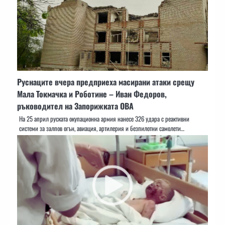
️Руснаците вчера предприеха масирани атаки срещу
Мала Токмачка и Роботине – Иван Федоров,
ръководител на Запорижката ОВА
На 25 април руската окупационна армия нанесе 326 удара с реактивни
системи за залпов огън, авиация, артилерия и безпилотни самолети…