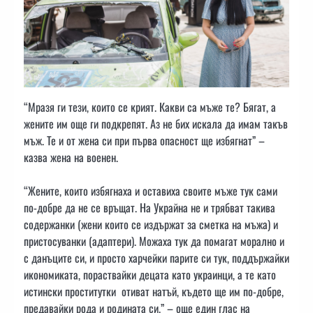
“Мразя ги тези, които се крият. Какви са мъже те? Бягат, а
жените им още ги подкрепят. Аз не бих искала да имам такъв
мъж. Те и от жена си при първа опасност ще избягнат” –
казва жена на военен.
“Жените, които избягнаха и оставиха своите мъже тук сами
по-добре да не се връщат. На Украйна не и трябват такива
содержанки (жени които се издържат за сметка на мъжа) и
пристосуванки (адаптери). Можаха тук да помагат морално и
с данъците си, и просто харчейки парите си тук, поддържайки
икономиката, пораствайки децата като украинци, а те като
истински проститутки отиват натъй, където ще им по-добре,
предавайки рода и родината си.” – още един глас на