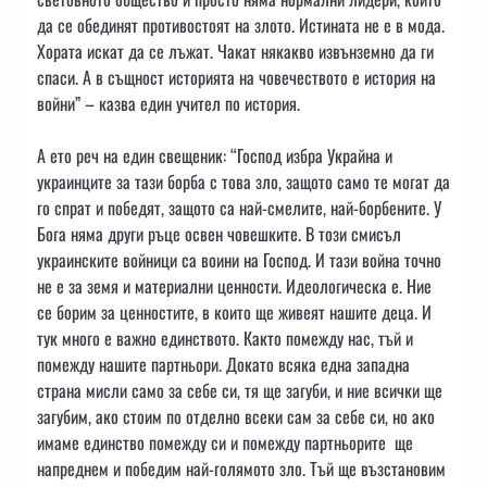
да се обединят противостоят на злото. Истината не е в мода.
Хората искат да се лъжат. Чакат някакво извънземно да ги
спаси. А в същност историята на човечеството е история на
войни” – казва един учител по история.
А ето реч на един свещеник: “Господ избра Украйна и
украинците за тази борба с това зло, защото само те могат да
го спрат и победят, защото са най-смелите, най-борбените. У
Бога няма други ръце освен човешките. В този смисъл
украинските войници са воини на Господ. И тази война точно
не е за земя и материални ценности. Идеологическа е. Ние
се борим за ценностите, в които ще живеят нашите деца. И
тук много е важно единството. Както помежду нас, тъй и
помежду нашите партньори. Докато всяка една западна
страна мисли само за себе си, тя ще загуби, и ние всички ще
загубим, ако стоим по отделно всеки сам за себе си, но ако
имаме единство помежду си и помежду партньорите ще
напреднем и победим най-голямото зло. Тъй ще възстановим