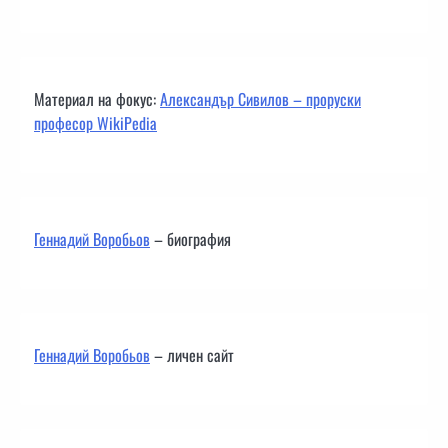
Материал на фокус:
Александър Сивилов – проруски
професор WikiPedia
Геннадий Воробьов
– биография
Геннадий Воробьов
– личен сайт