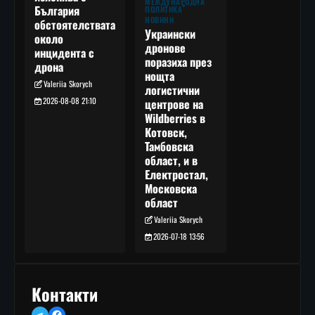
МЕЖДУНАРОДНА
България
ПОЛИТИКА
НОВИНИ
обстоятелствата
Украински
около
дронове
инцидента с
поразиха през
дрона
нощта
Valeriia Skorych
логистични
2026-08-08 21:10
центрове на
Wildberries в
Котовск,
Тамбовска
област, и в
Електростал,
Московска
област
Valeriia Skorych
2026-07-18 13:56
Контакти
Telegram
Facebook