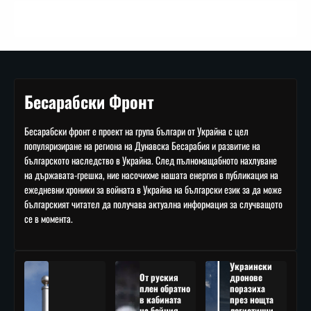
Бесарабски Фронт
Бесарабски фронт е проект на група българи от Украйна с цел
популяризиране на региона на Дунавска Бесарабия и развитие на
българското наследство в Украйна. След пълномащабното нахлуване
на държавата-грешка, ние насочихме нашата енергия в публикация на
ежедневни хроники за войната в Украйна на български език за да може
българският читател да получава актуална информация за случващото
се в момента.
Украински
От руския
дронове
плен обратно
поразиха
в кабината
през нощта
на бойния
логистични