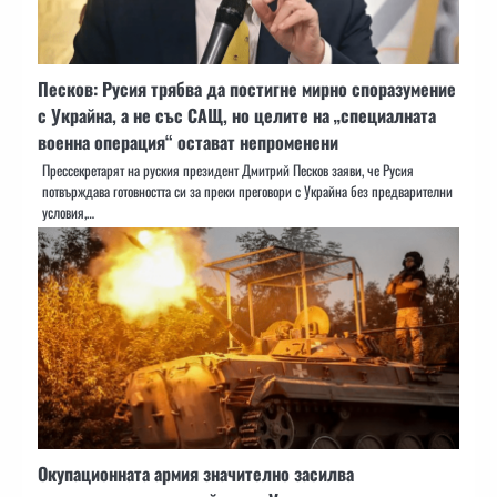
Песков: Русия трябва да постигне мирно споразумение
с Украйна, а не със САЩ, но целите на „специалната
военна операция“ остават непроменени
Прессекретарят на руския президент Дмитрий Песков заяви, че Русия
потвърждава готовността си за преки преговори с Украйна без предварителни
условия,…
Окупационната армия значително засилва