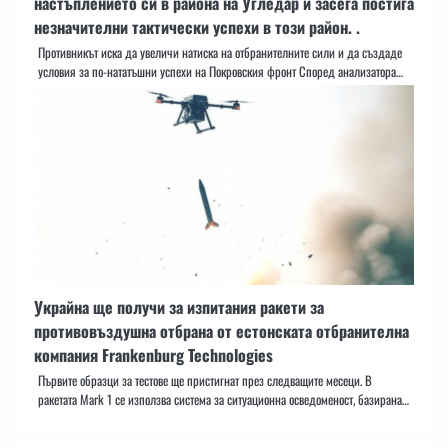
настъплението си в района на Угледар и засега постига
незначителни тактически успехи в този район. .
Противникът иска да увеличи натиска на отбранителните сили и да създаде
условия за по-нататъшни успехи на Покровския фронт Според анализатора…
Украйна ще получи за изпитания ракети за
противовъздушна отбрана от естонската отбранителна
компания Frankenburg Technologies
Първите образци за тестове ще пристигнат през следващите месеци. В
ракетата Mark 1 се използва система за ситуационна осведоменост, базирана…