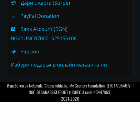
💳
Дари с карта (Stripe)
💠
PayPal Donation
🏦
Bank Account (BGN)
BG21UNCR70001525156106
💎
Patreon
Избери подарък в онлайн магазина ни
Изработен от
Netpeak
. ©besarabia.bg: My Country Foundation, (EIK 177054677) |
NGO BESARABSKI FRONT (USREOU code 45447863)
2021-2026