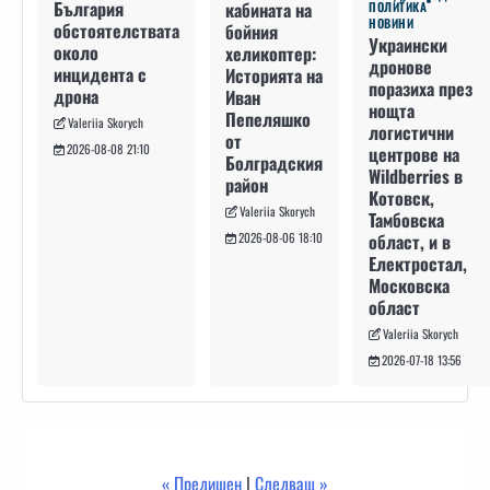
България
кабината на
ПОЛИТИКА
НОВИНИ
обстоятелствата
бойния
Украински
около
хеликоптер:
дронове
инцидента с
Историята на
поразиха през
дрона
Иван
нощта
Пепеляшко
Valeriia Skorych
логистични
от
2026-08-08 21:10
центрове на
Болградския
Wildberries в
район
Котовск,
Valeriia Skorych
Тамбовска
област, и в
2026-08-06 18:10
Електростал,
Московска
област
Valeriia Skorych
2026-07-18 13:56
« Предишен
|
Следващ »