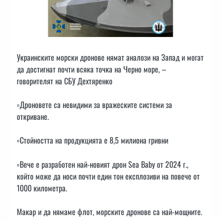
Украинските морски дронове нямат аналози на Запад и могат
да достигнат почти всяка точка на Черно море, –
говорителят на СБУ Дехтяренко
▫️Дроновете са невидими за вражеските системи за
откриване.
▫️Стойността на продукцията е 8,5 милиона гривни
▫️Вече е разработен най-новият дрон Sea Baby от 2024 г.,
който може да носи почти един тон експлозиви на повече от
1000 километра.
Макар и да нямаме флот, морските дронове са най-мощните.