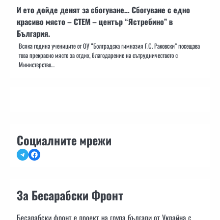
И ето дойде денят за сбогуване… Сбогуване с едно
красиво място – СТЕМ – център “Ястребино” в
България.
Всяка година учениците от ОУ “Болградска гимназия Г.С. Раковски” посещава
това прекрасно място за отдих, благодарение на сътрудничеството с
Министерство…
Социалните мрежи
Telegram
Facebook
За Бесарабски Фронт
Бесарабски фронт е проект на група българи от Украйна с