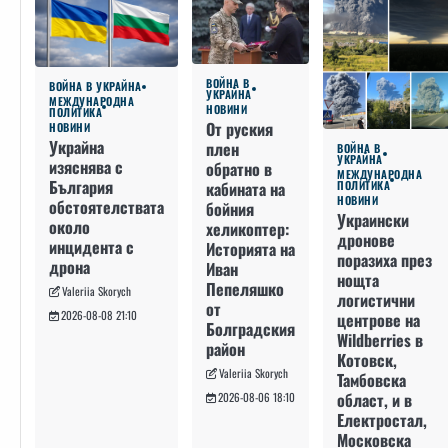
ВОЙНА В
ВОЙНА В УКРАЙНА
УКРАЙНА
МЕЖДУНАРОДНА
НОВИНИ
ПОЛИТИКА
От руския
НОВИНИ
Украйна
плен
ВОЙНА В
УКРАЙНА
изяснява с
обратно в
МЕЖДУНАРОДНА
България
кабината на
ПОЛИТИКА
НОВИНИ
обстоятелствата
бойния
Украински
около
хеликоптер:
дронове
инцидента с
Историята на
поразиха през
дрона
Иван
нощта
Пепеляшко
Valeriia Skorych
логистични
от
2026-08-08 21:10
центрове на
Болградския
Wildberries в
район
Котовск,
Valeriia Skorych
Тамбовска
област, и в
2026-08-06 18:10
Електростал,
Московска