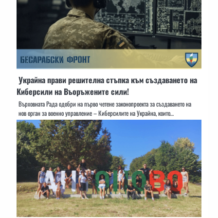
Украйна прави решителна стъпка към създаването на
Киберсили на Въоръжените сили!
Върховната Рада одобри на първо четене законопроекта за създаването на
нов орган за военно управление – Киберсилите на Украйна, които…