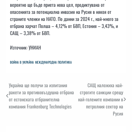
вероятно ще бъде приета нова цел, продиктувана от
опасенията за потенциална инвазия на Русия в някоя от
страните членки на НАТО. По данни за 2024 г., най-много за
отбрана харчат Полша – 4,12% от БВП, Естония – 3,43%, и
САЩ – 3,38% от БВП.
Източник: УНИАН
ВОЙНА В УКРАЙНА
МЕЖДУНАРОДНА ПОЛИТИКА
Навигация
Украйна ще получи за изпитания
САЩ наложиха най-
ракети за противовъздушна отбрана
строгите санкции срещу
от естонската отбранителна
най-големите компании в
компания Frankenburg Technologies
петролния сектор на
Русия