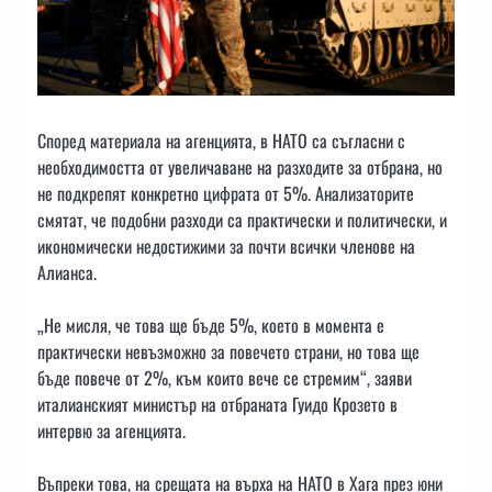
Според материала на агенцията, в НАТО са съгласни с
необходимостта от увеличаване на разходите за отбрана, но
не подкрепят конкретно цифрата от 5%. Анализаторите
смятат, че подобни разходи са практически и политически, и
икономически недостижими за почти всички членове на
Алианса.
„Не мисля, че това ще бъде 5%, което в момента е
практически невъзможно за повечето страни, но това ще
бъде повече от 2%, към които вече се стремим“, заяви
италианският министър на отбраната Гуидо Крозето в
интервю за агенцията.
Въпреки това, на срещата на върха на НАТО в Хага през юни