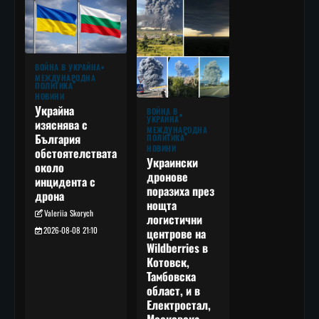
ВОЙНА В УКРАЙНА
МЕЖДУНАРОДНА
ПОЛИТИКА
НОВИНИ
Украйна
ВОЙНА В
УКРАЙНА
изяснява с
МЕЖДУНАРОДНА
България
ПОЛИТИКА
НОВИНИ
обстоятелствата
Украински
около
дронове
инцидента с
поразиха през
дрона
нощта
Valeriia Skorych
логистични
2026-08-08 21:10
центрове на
Wildberries в
Котовск,
Тамбовска
област, и в
Електростал,