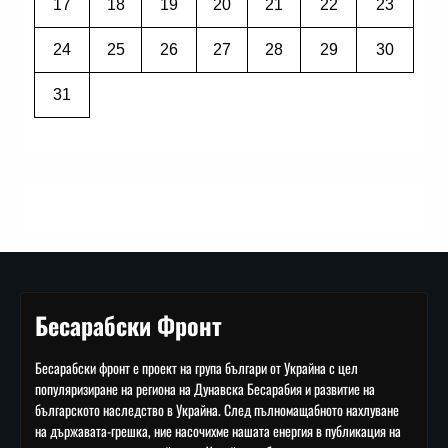
17
18
19
20
21
22
23
24
25
26
27
28
29
30
31
Бесарабски Фронт
Бесарабски фронт е проект на група българи от Украйна с цел
популяризиране на региона на Дунавска Бесарабия и развитие на
българското наследство в Украйна. След пълномащабното нахлуване
на държавата-грешка, ние насочихме нашата енергия в публикация на