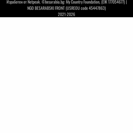
Изработен от
Netpeak
. ©besarabia.bg: My Country Foundation, (EIK 177054677) |
NGO BESARABSKI FRONT (USREOU code 45447863)
2021-2026