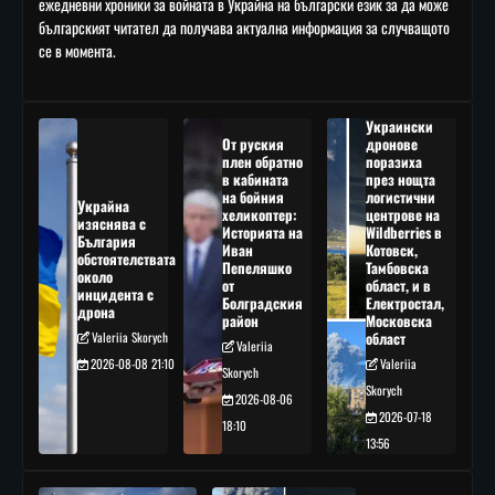
ежедневни хроники за войната в Украйна на български език за да може
българският читател да получава актуална информация за случващото
се в момента.
Украински
От руския
дронове
плен обратно
поразиха
в кабината
през нощта
на бойния
логистични
Украйна
хеликоптер:
центрове на
изяснява с
Историята на
Wildberries в
България
Иван
Котовск,
обстоятелствата
Пепеляшко
Тамбовска
около
от
област, и в
инцидента с
Болградския
Електростал,
дрона
район
Московска
Valeriia Skorych
област
Valeriia
2026-08-08 21:10
Valeriia
Skorych
Skorych
2026-08-06
2026-07-18
18:10
13:56