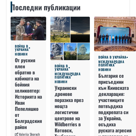
Последни публикации
ВОЙНА В
УКРАЙНА
НОВИНИ
ВОЙНА В УКРАЙНА
От руския
МЕЖДУНАРОДНА
плен
ПОЛИТИКА
ВОЙНА В
УКРАЙНА
НОВИНИ
обратно в
МЕЖДУНАРОДНА
България се
кабината на
ПОЛИТИКА
присъедини
НОВИНИ
бойния
към Киивската
Украински
хеликоптер:
декларация:
дронове
Историята на
участниците
поразиха през
Иван
потвърдиха
нощта
Пепеляшко
подкрепата си
логистични
от
за Украйна,
центрове на
Болградския
осъдиха
Wildberries в
район
руската агресия
Котовск,
Valeriia Skorych