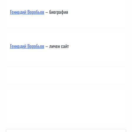
Геннадий Воробьов
– биография
Геннадий Воробьов
– личен сайт
Контакти