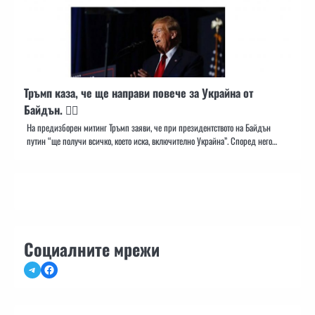
Тръмп каза, че ще направи повече за Украйна от
Байдън. 🤦‍♂️
На предизборен митинг Тръмп заяви, че при президентството на Байдън
путин “ще получи всичко, което иска, включително Украйна”. Според него…
Социалните мрежи
Telegram
Facebook