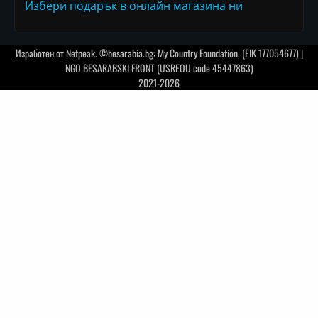
Избери подарък в онлайн магазина ни
Изработен от
Netpeak
. ©besarabia.bg: My Country Foundation, (EIK 177054677) |
NGO BESARABSKI FRONT (USREOU code 45447863)
2021-2026