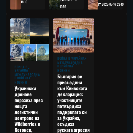
18:10
2026-07-16 23:49
13:56
ВОЙНА В УКРАЙНА
МЕЖДУНАРОДНА
ПОЛИТИКА
ВОЙНА В
УКРАЙНА
НОВИНИ
МЕЖДУНАРОДНА
България се
ПОЛИТИКА
присъедини
НОВИНИ
към Киивската
Украински
декларация:
дронове
участниците
поразиха през
потвърдиха
нощта
подкрепата си
логистични
за Украйна,
центрове на
осъдиха
Wildberries в
руската агресия
Котовск,