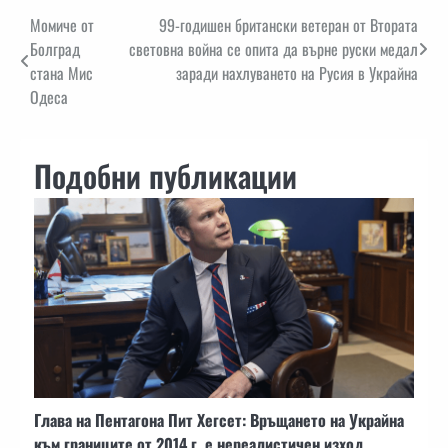
Навигация
Момиче от
99-годишен британски ветеран от Втората
Болград
световна война се опита да върне руски медал
стана Мис
заради нахлуването на Русия в Украйна
Одеса
Подобни публикации
Глава на Пентагона Пит Хегсет: Връщането на Украйна
към границите от 2014 г. е нереалистичен изход