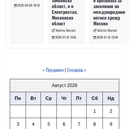
и призоваха за
Тамбовска
засилване на
област, и в
2026-08-06 18:10
международния
Електростал,
натиск срещу
Московска
Москва
област
Valeriia Skorych
Valeriia Skorych
2026-07-16 23:49
2026-07-18 13:56
« Предишен
|
Следващ »
Август 2026
Пн
Вт
Ср
Чт
Пт
Сб
Нд
1
2
3
4
5
6
7
8
9