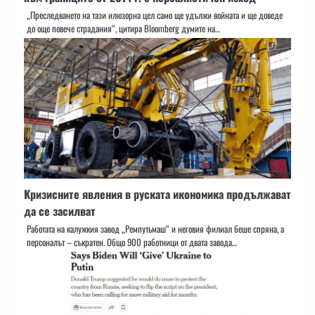
„Преследването на тази илюзорна цел само ще удължи войната и ще доведе
до още повече страдания“, цитира Bloomberg думите на…
Кризисните явления в руската икономика продължават
да се засилват
Работата на калужкия завод „Ремпутьмаш“ и неговия филиал беше спряна, а
персоналът – съкратен. Общо 900 работници от двата завода…