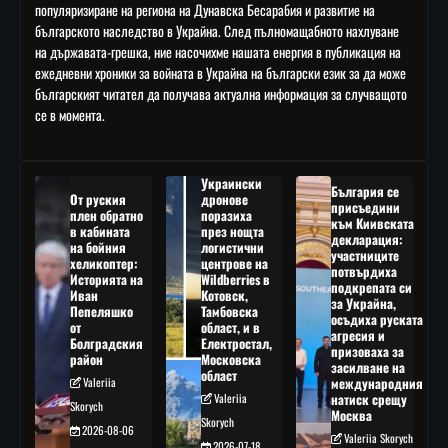
популяризиране на региона на Дунавска Бесарабия и развитие на
българското наследство в Украйна. След пълномащабното нахлуване
на държавата-грешка, ние насочихме нашата енергия в публикация на
ежедневни хроники за войната в Украйна на български език за да може
българският читател да получава актуална информация за случващото
се в момента.
Украински
България се
От руския
дронове
присъедини
плен обратно
поразиха
към Киивската
в кабината
през нощта
декларация:
на бойния
логистични
участниците
хеликоптер:
центрове на
потвърдиха
Историята на
Wildberries в
подкрепата си
Иван
Котовск,
за Украйна,
Пепеляшко
Тамбовска
осъдиха руската
от
област, и в
агресия и
Болградския
Електростал,
призоваха за
район
Московска
засилване на
област
Valeriia
международния
Valeriia
натиск срещу
Skorych
Москва
Skorych
2026-08-06
Valeriia Skorych
2026-07-18