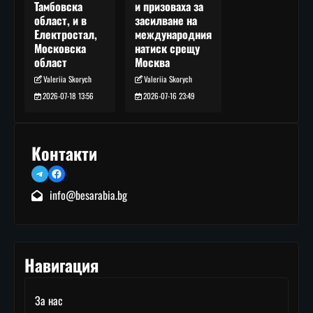
и призоваха за
Тамбовска
засилване на
област, и в
международния
Електростал,
натиск срещу
Московска
Москва
област
Valeriia Skorych
Valeriia Skorych
2026-07-16 23:49
2026-07-18 13:56
Контакти
Telegram
Facebook
info@besarabia.bg
Навигация
За нас