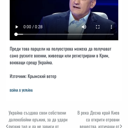
Преди това парцели на полуострова можеха да получават
само руските военни, живеещи или регистрирани в Крим,
воюващи срещу Украйна.
Източник: Крымский ветер
ВОЙНА В УКРАЙНА
Навигация
Украйна създава свои собствени
В река Десна край Киев
далекобойни оръжия, за да удари
са открити отровни
руския тил и да не зависи от
вещества, изтичащи от