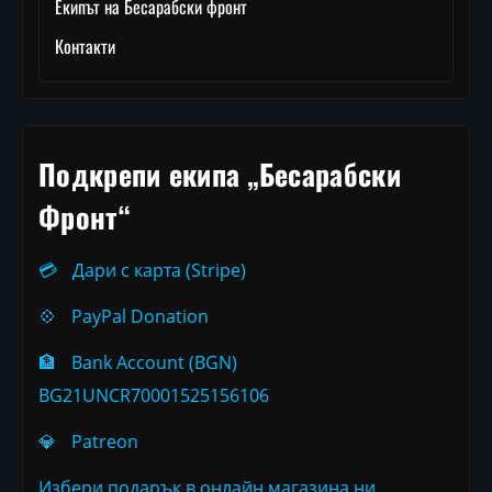
Екипът на Бесарабски фронт
Контакти
Подкрепи екипа „Бесарабски
Фронт“
💳
Дари с карта (Stripe)
💠
PayPal Donation
🏦
Bank Account (BGN)
BG21UNCR70001525156106
💎
Patreon
Избери подарък в онлайн магазина ни