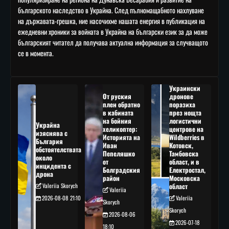
българското наследство в Украйна. След пълномащабното нахлуване
на държавата-грешка, ние насочихме нашата енергия в публикация на
ежедневни хроники за войната в Украйна на български език за да може
българският читател да получава актуална информация за случващото
се в момента.
Украински
От руския
дронове
плен обратно
поразиха
в кабината
през нощта
на бойния
логистични
Украйна
хеликоптер:
центрове на
изяснява с
Историята на
Wildberries в
България
Иван
Котовск,
обстоятелствата
Пепеляшко
Тамбовска
около
от
област, и в
инцидента с
Болградския
Електростал,
дрона
район
Московска
Valeriia Skorych
област
Valeriia
2026-08-08 21:10
Valeriia
Skorych
Skorych
2026-08-06
2026-07-18
18:10