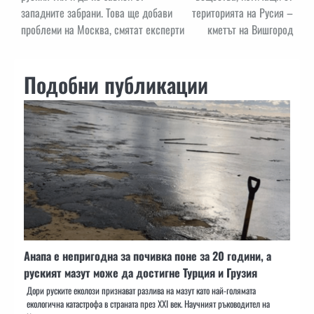
западните забрани. Това ще добави
територията на Русия –
проблеми на Москва, смятат експерти
кметът на Вишгород
Подобни публикации
Анапа е непригодна за почивка поне за 20 години, а
руският мазут може да достигне Турция и Грузия
Дори руските еколози признават разлива на мазут като най-голямата
екологична катастрофа в страната през XXI век. Научният ръководител на