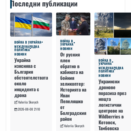
Последни публикации
ВОЙНА В
ВОЙНА В УКРАЙНА
УКРАЙНА
МЕЖДУНАРОДНА
НОВИНИ
ПОЛИТИКА
От руския
НОВИНИ
Украйна
плен
ВОЙНА В
УКРАЙНА
изяснява с
обратно в
МЕЖДУНАРОДНА
България
кабината на
ПОЛИТИКА
НОВИНИ
обстоятелствата
бойния
Украински
около
хеликоптер:
дронове
инцидента с
Историята на
поразиха през
дрона
Иван
нощта
Пепеляшко
Valeriia Skorych
логистични
от
2026-08-08 21:10
центрове на
Болградския
Wildberries в
район
Котовск,
Valeriia Skorych
Тамбовска