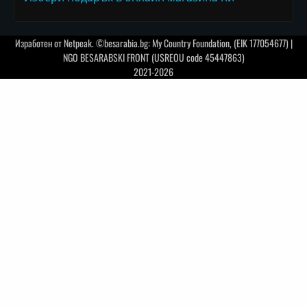
Изработен от
Netpeak
. ©besarabia.bg: My Country Foundation, (EIK 177054677) |
NGO BESARABSKI FRONT (USREOU code 45447863)
2021-2026