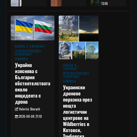
13:56
ВОЙНА В УКРАЙНА
МЕЖДУНАРОДНА
ПОЛИТИКА
НОВИНИ
Украйна
ВОЙНА В
УКРАЙНА
изяснява с
МЕЖДУНАРОДНА
България
ПОЛИТИКА
НОВИНИ
обстоятелствата
Украински
около
дронове
инцидента с
поразиха през
дрона
нощта
Valeriia Skorych
логистични
2026-08-08 21:10
центрове на
Wildberries в
Котовск,
Тамбовска