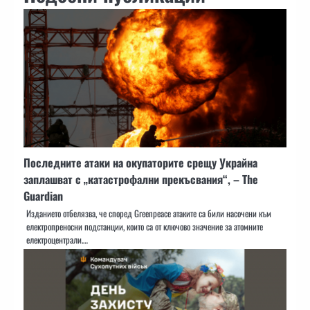
Последните атаки на окупаторите срещу Украйна
заплашват с „катастрофални прекъсвания“, – The
Guardian
Изданието отбелязва, че според Greenpeace атаките са били насочени към
електропреносни подстанции, които са от ключово значение за атомните
електроцентрали.…