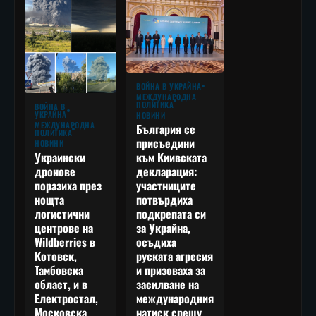
ВОЙНА В УКРАЙНА
МЕЖДУНАРОДНА
ПОЛИТИКА
ВОЙНА В
УКРАЙНА
НОВИНИ
МЕЖДУНАРОДНА
България се
ПОЛИТИКА
присъедини
НОВИНИ
към Киивската
Украински
декларация:
дронове
участниците
поразиха през
потвърдиха
нощта
подкрепата си
логистични
за Украйна,
центрове на
осъдиха
Wildberries в
руската агресия
Котовск,
и призоваха за
Тамбовска
засилване на
област, и в
международния
Електростал,
натиск срещу
Московска