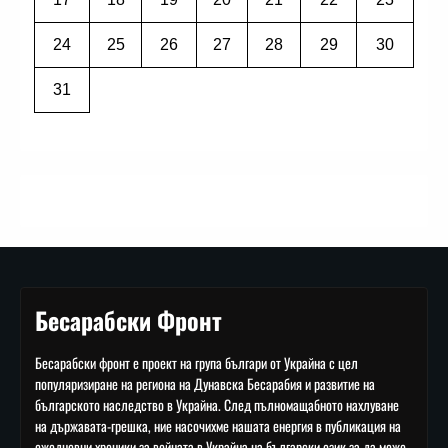
24
25
26
27
28
29
30
31
Бесарабски Фронт
Бесарабски фронт е проект на група българи от Украйна с цел
популяризиране на региона на Дунавска Бесарабия и развитие на
българското наследство в Украйна. След пълномащабното нахлуване
на държавата-грешка, ние насочихме нашата енергия в публикация на
ежедневни хроники за войната в Украйна на български език за да може