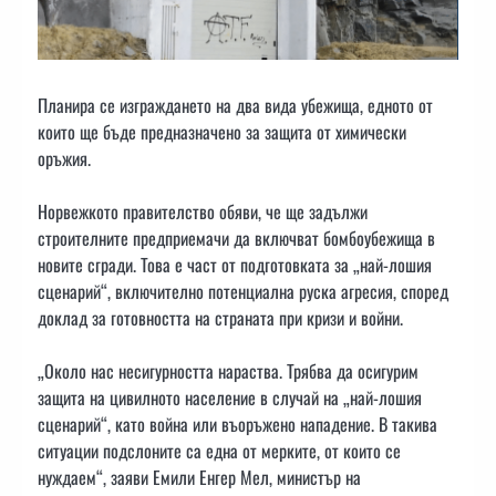
Планира се изграждането на два вида убежища, едното от
които ще бъде предназначено за защита от химически
оръжия.
Норвежкото правителство обяви, че ще задължи
строителните предприемачи да включват бомбоубежища в
новите сгради. Това е част от подготовката за „най-лошия
сценарий“, включително потенциална руска агресия, според
доклад за готовността на страната при кризи и войни.
„Около нас несигурността нараства. Трябва да осигурим
защита на цивилното население в случай на „най-лошия
сценарий“, като война или въоръжено нападение. В такива
ситуации подслоните са една от мерките, от които се
нуждаем“, заяви Емили Енгер Мел, министър на