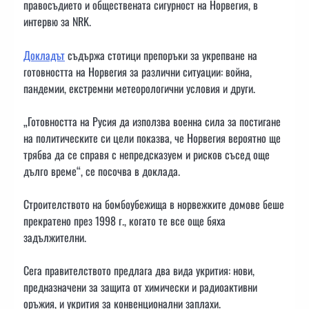
правосъдието и обществената сигурност на Норвегия, в
интервю за NRK.
Докладът
съдържа стотици препоръки за укрепване на
готовността на Норвегия за различни ситуации: война,
пандемии, екстремни метеорологични условия и други.
„Готовността на Русия да използва военна сила за постигане
на политическите си цели показва, че Норвегия вероятно ще
трябва да се справя с непредсказуем и рисков съсед още
дълго време“, се посочва в доклада.
Строителството на бомбоубежища в норвежките домове беше
прекратено през 1998 г., когато те все още бяха
задължителни.
Сега правителството предлага два вида укрития: нови,
предназначени за защита от химически и радиоактивни
оръжия, и укрития за конвенционални заплахи.