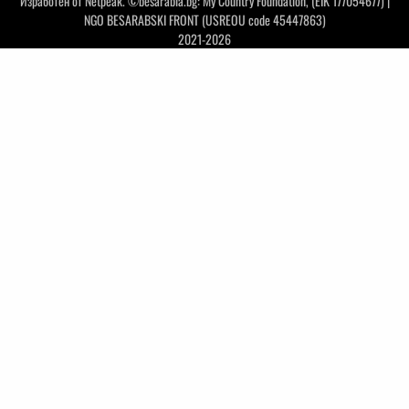
Изработен от
Netpeak
. ©besarabia.bg: My Country Foundation, (EIK 177054677) |
NGO BESARABSKI FRONT (USREOU code 45447863)
2021-2026