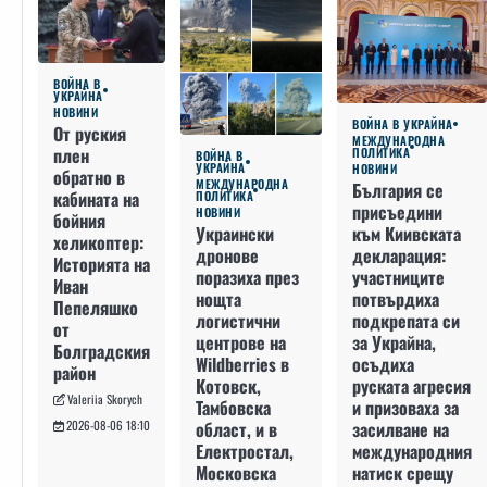
ВОЙНА В
УКРАЙНА
НОВИНИ
ВОЙНА В УКРАЙНА
От руския
МЕЖДУНАРОДНА
плен
ПОЛИТИКА
ВОЙНА В
УКРАЙНА
НОВИНИ
обратно в
МЕЖДУНАРОДНА
България се
кабината на
ПОЛИТИКА
присъедини
НОВИНИ
бойния
към Киивската
Украински
хеликоптер:
декларация:
дронове
Историята на
участниците
поразиха през
Иван
потвърдиха
нощта
Пепеляшко
подкрепата си
логистични
от
за Украйна,
центрове на
Болградския
осъдиха
Wildberries в
район
руската агресия
Котовск,
Valeriia Skorych
и призоваха за
Тамбовска
засилване на
област, и в
2026-08-06 18:10
международния
Електростал,
натиск срещу
Московска