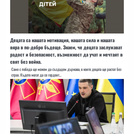
Децата са нашата мотивация, нашата сила и нашата
вяра в по-добро бъдеще. Знаем, че децата заслужават
радост и безопасност, възможност да учат и мечтаят в
свят без война.
Само с победа ще можем да създадем държава, в която децата ще растат без
страх. Където могат да се гордеят…