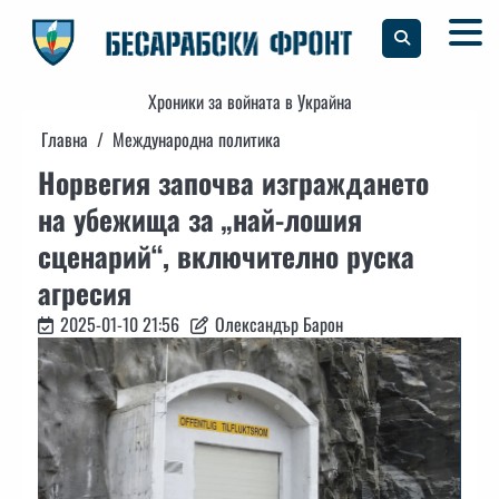
Skip
to
content
Хроники за войната в Украйна
Главна
Международна политика
Норвегия започва изграждането
на убежища за „най-лошия
сценарий“, включително руска
агресия
2025-01-10 21:56
Олександър Барон