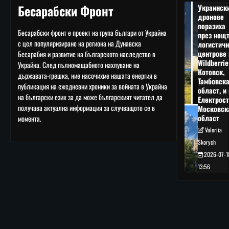
Бесарабски Фронт
Украинск
дронове
поразиха
Бесарабски фронт е проект на група българи от Украйна
през нощ
с цел популяризиране на региона на Дунавска
логистичн
центрове 
Бесарабия и развитие на българското наследство в
Wildberrie
Украйна. След пълномащабното нахлуване на
Котовск,
държавата-грешка, ние насочихме нашата енергия в
Тамбовск
публикация на ежедневни хроники за войната в Украйна
област, и 
на български език за да може българският читател да
Електрост
получава актуална информация за случващото се в
Московск
област
момента.
Valeriia
Skorych
2026-07-1
13:56