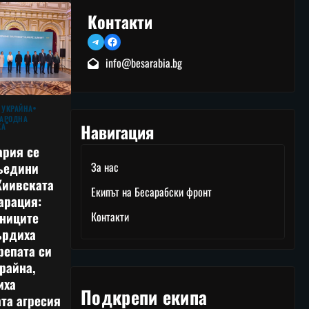
Контакти
Telegram
Facebook
info@besarabia.bg
 УКРАЙНА
АРОДНА
Навигация
КА
ария се
ъедини
За нас
Киивската
Екипът на Бесарабски фронт
арация:
тниците
Контакти
ърдиха
репата си
райна,
иха
Подкрепи екипа
та агресия