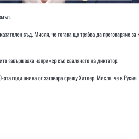
емъл.
казателен съд. Мисля, че тогава ще трябва да преговаряме за 
ито завършваха например със свалянето на диктатор.
0-ата годишнина от заговора срещу Хитлер. Мисля, че в Русия