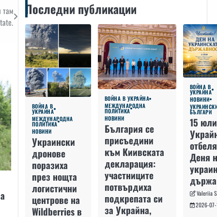
Последни публикации
л там
tate.
ВОЙНА В
УКРАЙНА
ВОЙНА В УКРАЙНА
НОВИНИ
МЕЖДУНАРОДНА
ВОЙНА В
УКРАИНСК
ПОЛИТИКА
УКРАЙНА
БЪЛГАРИ
НОВИНИ
МЕЖДУНАРОДНА
15 юли
ПОЛИТИКА
България се
Украй
НОВИНИ
присъедини
Украински
отбеля
към Киивската
дронове
Деня 
декларация:
поразиха
украин
участниците
през нощта
държа
потвърдиха
логистични
за
Valeriia 
подкрепата си
центрове на
2026-07-
за Украйна,
Wildberries в