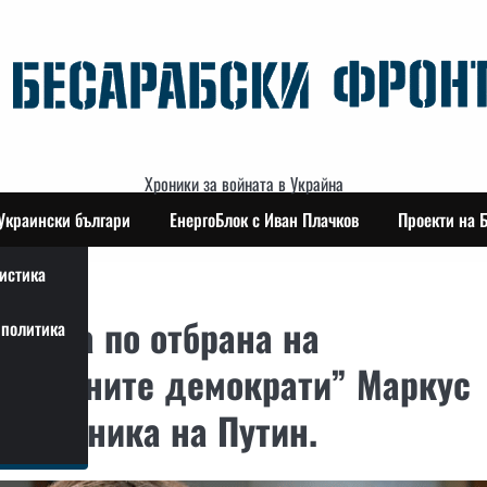
Хроники за войната в Украйна
Украински българи
ЕнергоБлок с Иван Плачков
Проекти на 
истика
сията по отбрана на
политика
Свободните демократи” Маркус
приемника на Путин.