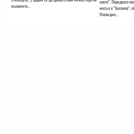
света”. Поредното п
външните…
мисъл е “Буханка”, о
Очевидно…