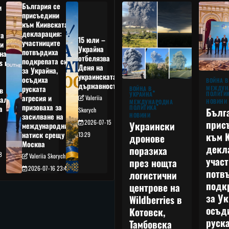
България се
и
присъедини
към Киивската
декларация:
та
15 юли –
участниците
и
Украйна
потвърдиха
на
отбелязва
подкрепата си
s в
Деня на
за Украйна,
украинската
осъдиха
а
ВОЙНА В
държавност
руската
МЕЖДУН
ВОЙНА В
в
ПОЛИТИ
УКРАЙНА
агресия и
Valeriia
ал,
НОВИНИ
МЕЖДУНАРОДНА
призоваха за
ПОЛИТИКА
а
Бълг
Skorych
НОВИНИ
засилване на
прис
2026-07-15
Украински
международния
към 
натиск срещу
13:29
дронове
Москва
декл
поразиха
8
Valeriia Skorych
учас
през нощта
2026-07-16 23:49
потв
логистични
подк
центрове на
за Ук
Wildberries в
осъд
Котовск,
руска
Тамбовска