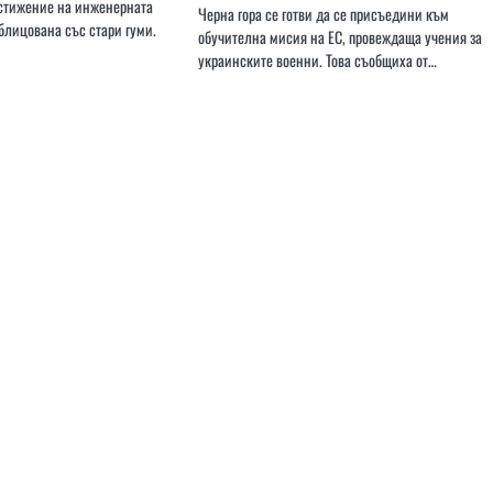
остижение на инженерната
Черна гора се готви да се присъедини към
блицована със стари гуми.
обучителна мисия на ЕС, провеждаща учения за
украинските военни. Това съобщиха от…