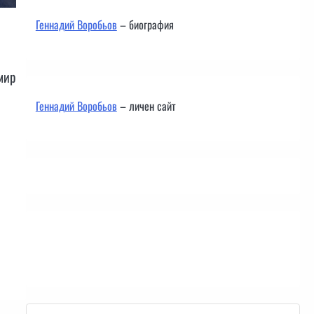
Геннадий Воробьов
– биография
мир
Геннадий Воробьов
– личен сайт
Контакти