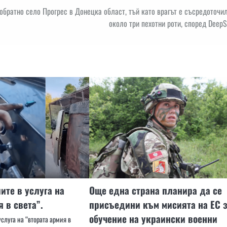
обратно село Прогрес в Донецка област, тъй като врагът е съсредоточи
около три пехотни роти, според DeepS
ите в услуга на
Още една страна планира да се
 в света”.
присъедини към мисията на ЕС 
обучение на украински военни
слуга на “втората армия в