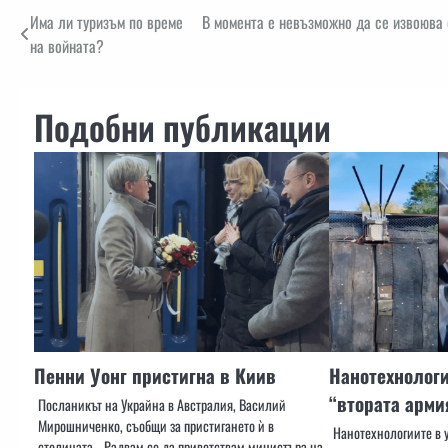
Навигация
Има ли туризъм по време
В момента е невъзможно да се извоюва 
на войната?
Подобни публикации
Пенни Уонг пристигна в Киив
Нанотехнологи
“втората армия
Посланикът на Украйна в Австралия, Василий
Мирошниченко, съобщи за пристигането ѝ в
Нанотехнологиите в у
столицата. „Радвам се да приветствам министъра на