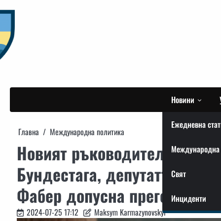
Skip
to
content
Новини
Ежедневна стат
Главна
Международна политика
Новият ръководител на коми
Международна 
Бундестага, депутатът от “
Свят
Фабер допусна преговори с 
Инциденти
2024-07-25 17:12
Maksym Karmazynovskyi