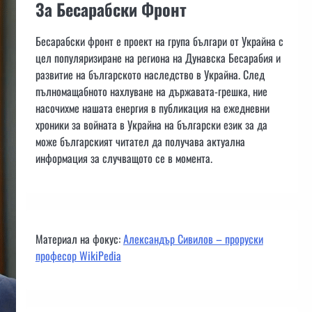
За Бесарабски Фронт
Бесарабски фронт е проект на група българи от Украйна с
цел популяризиране на региона на Дунавска Бесарабия и
развитие на българското наследство в Украйна. След
пълномащабното нахлуване на държавата-грешка, ние
насочихме нашата енергия в публикация на ежедневни
хроники за войната в Украйна на български език за да
може българският читател да получава актуална
информация за случващото се в момента.
Материал на фокус:
Александър Сивилов – проруски
професор WikiPedia