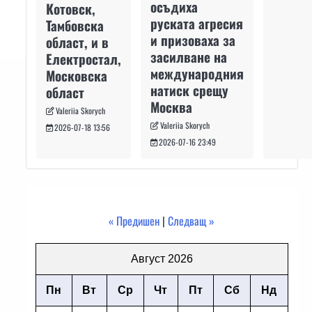
осъдиха
Котовск,
руската агресия
Тамбовска
и призоваха за
област, и в
засилване на
Електростал,
международния
Московска
натиск срещу
област
Москва
Valeriia Skorych
Valeriia Skorych
2026-07-18 13:56
2026-07-16 23:49
« Предишен
|
Следващ »
Август 2026
Пн
Вт
Ср
Чт
Пт
Сб
Нд