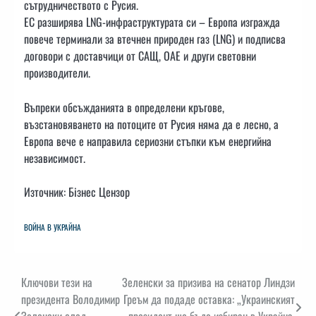
сътрудничеството с Русия.
ЕС разширява LNG-инфраструктурата си – Европа изгражда
повече терминали за втечнен природен газ (LNG) и подписва
договори с доставчици от САЩ, ОАЕ и други световни
производители.
Въпреки обсъжданията в определени кръгове,
възстановяването на потоците от Русия няма да е лесно, а
Европа вече е направила сериозни стъпки към енергийна
независимост.
Източник: Бізнес Цензор
ВОЙНА В УКРАЙНА
Навигация
Ключови тези на
Зеленски за призива на сенатор Линдзи
президента Володимир
Греъм да подаде оставка: „Украинският
Зеленски след
президент ще бъде избиран в Украйна,