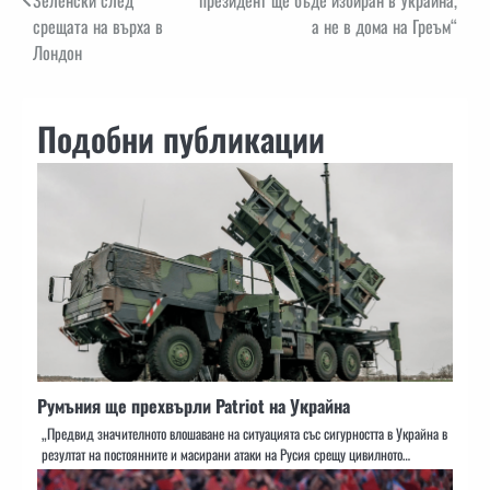
срещата на върха в
а не в дома на Греъм“
Лондон
Подобни публикации
Румъния ще прехвърли Patriot на Украйна
„Предвид значителното влошаване на ситуацията със сигурността в Украйна в
резултат на постоянните и масирани атаки на Русия срещу цивилното…