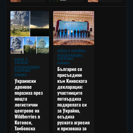
ВОЙНА В УКРАЙНА
МЕЖДУНАРОДНА
ПОЛИТИКА
ВОЙНА В
УКРАЙНА
НОВИНИ
МЕЖДУНАРОДНА
България се
ПОЛИТИКА
присъедини
НОВИНИ
към Киивската
Украински
декларация:
дронове
участниците
поразиха през
потвърдиха
нощта
подкрепата си
логистични
за Украйна,
центрове на
осъдиха
Wildberries в
руската агресия
Котовск,
и призоваха за
Тамбовска