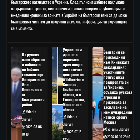
българското наследство в Украйна. След пълномащабното нахлуване
на държавата-грешка, ние насочихме нашата енергия в публикация на
ежедневни хроники за войната в Украйна на български език за да може
българският читател да получава актуална информация за случващото
се в момента.
Украински
България се
От руския
дронове
присъедини
плен обратно
поразиха
към Киивската
в кабината
през нощта
декларация:
на бойния
логистични
участниците
хеликоптер:
центрове на
потвърдиха
Историята на
Wildberries в
подкрепата си
Иван
Котовск,
за Украйна,
Пепеляшко
Тамбовска
осъдиха руската
от
област, и в
агресия и
Болградския
Електростал,
призоваха за
район
Московска
засилване на
област
Valeriia
международния
Valeriia
натиск срещу
Skorych
Москва
Skorych
2026-08-06
Valeriia Skorych
2026-07-18
18:10
2026-07-16 23:49
13:56