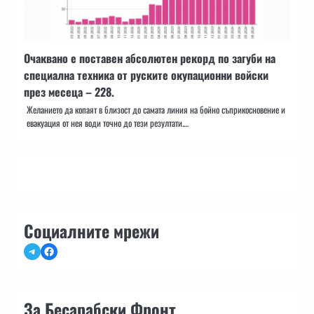
Очаквано е поставен абсолютен рекорд по загуби на
специална техника от руските окупационни войски
през месеца – 228.
Желанието да копаят в близост до самата линия на бойно съприкосновение и
евакуация от нея води точно до тези резултати.…
Социалните мрежи
Telegram
Facebook
За Бесарабски Фронт