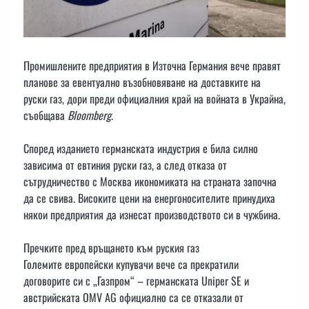
Промишлените предприятия в Източна Германия вече правят
планове за евентуално възобновяване на доставките на
руски газ, дори преди официалния край на войната в Украйна,
съобщава
Bloomberg
.
Според изданието германската индустрия е била силно
зависима от евтиния руски газ, а след отказа от
сътрудничество с Москва икономиката на страната започна
да се свива. Високите цени на енергоносителите принудиха
някои предприятия да изнесат производството си в чужбина.
Пречките пред връщането към руския газ
Големите европейски купувачи вече са прекратили
договорите си с „Газпром“ – германската Uniper SE и
австрийската OMV AG официално са се отказали от