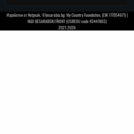
Изработен от
Netpeak
. ©besarabia.bg: My Country Foundation, (EIK 177054677) |
NGO BESARABSKI FRONT (USREOU code 45447863)
2021-2026