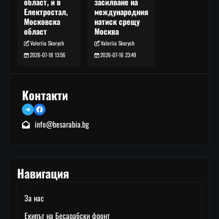
засилване на
област, и в
международния
Електростал,
натиск срещу
Московска
Москва
област
Valeriia Skorych
Valeriia Skorych
2026-07-16 23:49
2026-07-18 13:56
Контакти
Telegram
Facebook
info@besarabia.bg
Навигация
За нас
Екипът на Бесарабски фронт