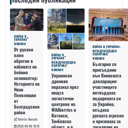
ВОЙНА В
УКРАЙНА
НОВИНИ
ВОЙНА В УКРАЙНА
От руския
МЕЖДУНАРОДНА
плен
ПОЛИТИКА
ВОЙНА В
УКРАЙНА
НОВИНИ
обратно в
МЕЖДУНАРОДНА
България се
кабината на
ПОЛИТИКА
присъедини
НОВИНИ
бойния
към Киивската
Украински
хеликоптер:
декларация:
дронове
Историята на
участниците
поразиха през
Иван
потвърдиха
нощта
Пепеляшко
подкрепата си
логистични
от
за Украйна,
центрове на
Болградския
осъдиха
Wildberries в
район
руската агресия
Котовск,
Valeriia Skorych
и призоваха за
Тамбовска
засилване на
област, и в
2026-08-06 18:10