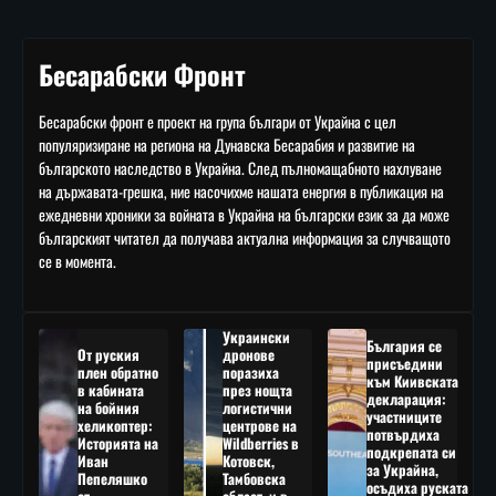
Бесарабски Фронт
Бесарабски фронт е проект на група българи от Украйна с цел
популяризиране на региона на Дунавска Бесарабия и развитие на
българското наследство в Украйна. След пълномащабното нахлуване
на държавата-грешка, ние насочихме нашата енергия в публикация на
ежедневни хроники за войната в Украйна на български език за да може
българският читател да получава актуална информация за случващото
се в момента.
Украински
България се
От руския
дронове
присъедини
плен обратно
поразиха
към Киивската
в кабината
през нощта
декларация:
на бойния
логистични
участниците
хеликоптер:
центрове на
потвърдиха
Историята на
Wildberries в
подкрепата си
Иван
Котовск,
за Украйна,
Пепеляшко
Тамбовска
осъдиха руската