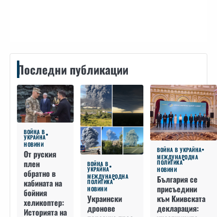
Контакти
Последни публикации
ВОЙНА В
УКРАЙНА
НОВИНИ
ВОЙНА В УКРАЙНА
От руския
МЕЖДУНАРОДНА
плен
ПОЛИТИКА
ВОЙНА В
УКРАЙНА
НОВИНИ
обратно в
МЕЖДУНАРОДНА
България се
кабината на
ПОЛИТИКА
присъедини
НОВИНИ
бойния
към Киивската
Украински
хеликоптер:
декларация:
дронове
Историята на