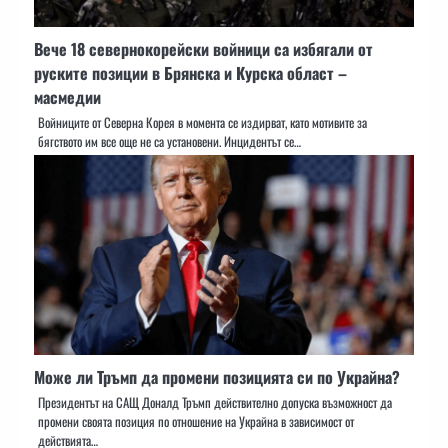
Вече 18 севернокорейски войници са избягали от
руските позиции в Брянска и Курска област –
масмедии
Войниците от Северна Корея в момента се издирват, като мотивите за
бягството им все още не са установени. Инцидентът се…
Може ли Тръмп да промени позицията си по Украйна?
Президентът на САЩ Доналд Тръмп действително допуска възможност да
промени своята позиция по отношение на Украйна в зависимост от
действията…