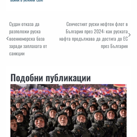
Навигация
Судан отказа да
Сенчестият руски нефтен флот в
разположи руска
България през 2024: как руската
военноморска база
нафта продължава да достига до ЕС
заради заплахата от
през България
санкции
Подобни публикации