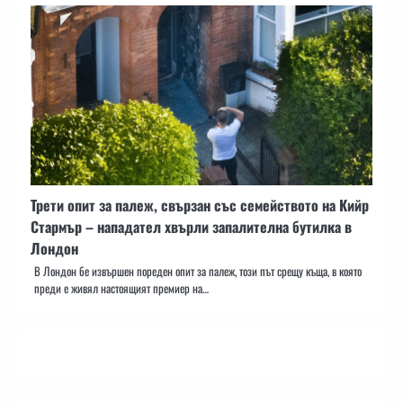
Трети опит за палеж, свързан със семейството на Кийр
Стармър – нападател хвърли запалителна бутилка в
Лондон
В Лондон бе извършен пореден опит за палеж, този път срещу къща, в която
преди е живял настоящият премиер на…