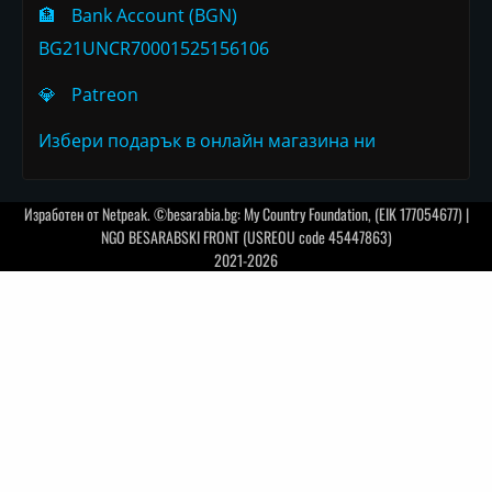
🏦
Bank Account (BGN)
BG21UNCR70001525156106
💎
Patreon
Избери подарък в онлайн магазина ни
Изработен от
Netpeak
. ©besarabia.bg: My Country Foundation, (EIK 177054677) |
NGO BESARABSKI FRONT (USREOU code 45447863)
2021-2026