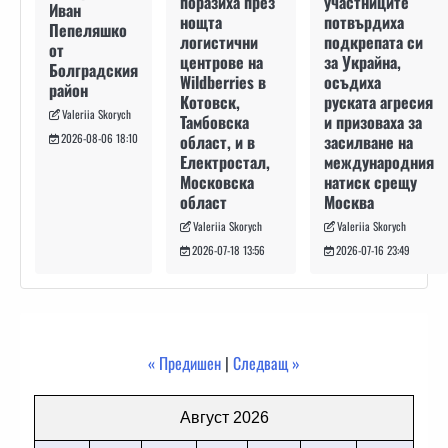
участниците
поразиха през
Иван
потвърдиха
нощта
Пепеляшко
подкрепата си
логистични
от
за Украйна,
центрове на
Болградския
осъдиха
Wildberries в
район
руската агресия
Котовск,
Valeriia Skorych
и призоваха за
Тамбовска
засилване на
област, и в
2026-08-06 18:10
международния
Електростал,
натиск срещу
Московска
Москва
област
Valeriia Skorych
Valeriia Skorych
2026-07-16 23:49
2026-07-18 13:56
« Предишен
|
Следващ »
Август 2026