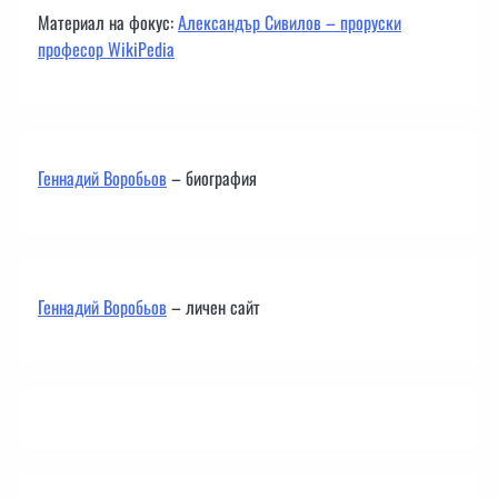
Материал на фокус:
Александър Сивилов – проруски
професор WikiPedia
Геннадий Воробьов
– биография
Геннадий Воробьов
– личен сайт