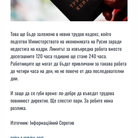
Това ще бъде заложено в новия трудов кодекс, който
подготвя Министерството на икономиката на Русия заради
недостига на кадри. Лимитът за извънредна работа вместо
досегашните 120 часа годишно ще стане 240 часа.
Работниците ще могат да бъдат привличани за такава работа
до четири часа на ден, но не повече от два последователни
дни.
И защо да се губи време: по-добре да въведат трудова
повинност директно. Ще спестят пари. За робите няма
разлика.
Източник: Інформаційний Спротив
ВОЙНА В УКРАЙНА
СВЯТ