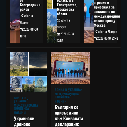
от
област, и в
агресия и
Болградския
Електростал,
призоваха за
район
Московска
засилване на
област
Valeriia
международния
Valeriia
натиск срещу
Skorych
Москва
Skorych
2026-08-06
Valeriia Skorych
2026-07-18
18:10
2026-07-16 23:49
13:56
ВОЙНА В УКРАЙНА
МЕЖДУНАРОДНА
ПОЛИТИКА
ВОЙНА В
УКРАЙНА
НОВИНИ
МЕЖДУНАРОДНА
България се
ПОЛИТИКА
присъедини
НОВИНИ
към Киивската
Украински
декларация:
дронове