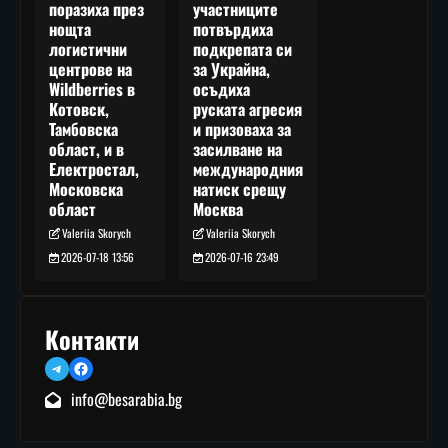
участниците
поразиха през
потвърдиха
нощта
подкрепата си
логистични
за Украйна,
центрове на
осъдиха
Wildberries в
руската агресия
Котовск,
и призоваха за
Тамбовска
засилване на
област, и в
международния
Електростал,
натиск срещу
Московска
Москва
област
Valeriia Skorych
Valeriia Skorych
2026-07-16 23:49
2026-07-18 13:56
Контакти
Telegram
Facebook
info@besarabia.bg