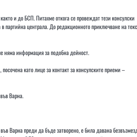
 както и до БСП. Питахме откога се провеждат тези консулски
са в партийна централа. До редакционното приключване на тек
че няма информация за подобна дейност.
 посочена като лице за контакт за консулските приеми –
 във Варна.
я във Варна преди да бъде затворено, е била давана безвъзмез