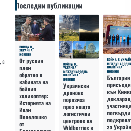
Последни публикации
я
ВОЙНА В
УКРАЙНА
НОВИНИ
От руския
, а
ВОЙНА В УКРАЙ
МЕЖДУНАРОДН
ВОЙНА В
плен
ПОЛИТИКА
УКРАЙНА
НОВИНИ
МЕЖДУНАРОДНА
обратно в
ПОЛИТИКА
България
НОВИНИ
кабината на
присъеди
Украински
бойния
към Киив
дронове
хеликоптер:
декларац
поразиха
Историята на
участниц
през нощта
Иван
потвърди
логистични
Пепеляшко
подкрепа
центрове на
от
за Украйн
Wildberries в
Болградския