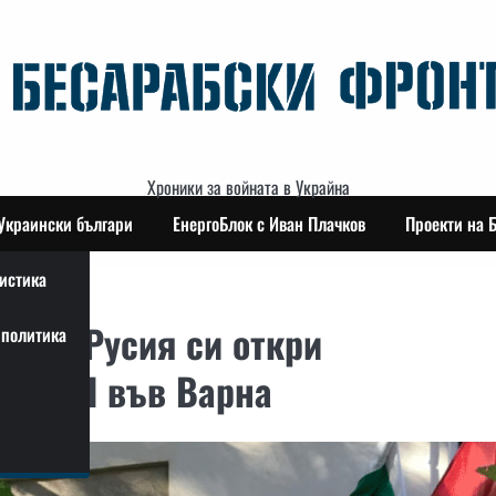
Хроники за войната в Украйна
Украински българи
ЕнергоБлок с Иван Плачков
Проекти на 
истика
 Как Русия си откри
политика
на БСП във Варна