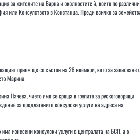
ация за жителите на Варна и околностите ѝ, които по различни
офия или Консулството в Констанца. Преди всичко за семейств
ващият прием ще се състои на 26 ноември, като за записване 
ето Марина.
ина Начева, чието име се среща в групите за рускоговорящи.
ждение за предлаганите консулски услуги на адреса на
 има изнесени консулски услуги в централата на БСП, а в
телефона.