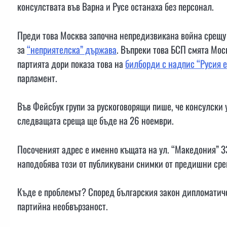
консулствата във Варна и Русе останаха без персонал.
Преди това Москва започна непредизвикана война срещу 
за
“неприятелска” държава
. Въпреки това БСП смята Мос
партията дори показа това на
билборди с надпис “Русия е
парламент.
Във Фейсбук групи за рускоговорящи пише, че консулски у
следващата среща ще бъде на 26 ноември.
Посоченият адрес е именно къщата на ул. “Македония” 33
наподобява този от публикувани снимки от предишни сре
Къде е проблемът? Според българския закон дипломатичес
партийна необвързаност.