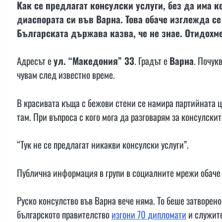
Как се предлагат консулски услуги, без да има к
диаспората си във Варна. Това обаче изглежда се
Българската държава казва, че не знае. Отидохм
Адресът е
ул. “Македония” 33
. Градът е
Варна
. Почук
чувам след известно време.
В красивата къща с бежови стени се намира партийната 
там. При въпроса с кого мога да разговарям за консулскит
“Тук не се предлагат никакви консулски услуги”.
Публична информация в групи в социалните мрежи обаче 
Руско консулство във Варна вече няма. То беше затворен
българското правителство
изгони 70 дипломати
и служите