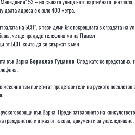
 “Македония” 53 – на същата улица като партийната централа,
у двата адреса е около 400 метра.
нтралата на БСП”, с тези думи бях посрещната в сградата на ул
беща, че ще предаде телефона ми на
Павел
и от БСП, които да се свържат с мен.
ията във Варна
Борислав Гуцанов
. След като се представих, 
елефона.
 месечно там пристигат представители на руското посолство 
я.
а рускоговорящи във Варна. Преди затварянето на консулството
на гражданство и отказ от такова, документи за унаследяване,