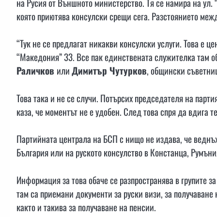
на Русия от Външното министерство. Тя се намира на ул.
която приютява консулски срещи сега. Разстоянието межд
“Тук не се предлагат никакви консулски услуги. Това е це
“Македония” 33. Все пак единствената служителка там о
Раличков
или
Димитър Чутурков
, общински съветниц
Това така и не се случи. Потърсих председателя на парт
каза, че моментът не е удобен. След това спря да вдига т
Партийната централа на БСП с нищо не издава, че веднъж
България или на руското консулство в Констанца, Румъни
Информация за това обаче се разпространява в групите з
там са приемани документи за руски визи, за получаване 
както и такива за получаване на пенсии.