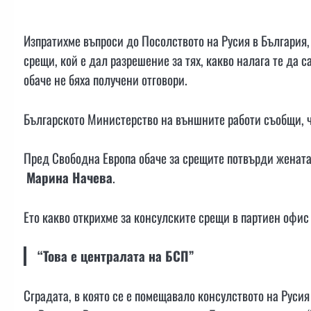
Изпратихме въпроси до Посолството на Русия в България,
срещи, кой е дал разрешение за тях, какво налага те да 
обаче не бяха получени отговори.
Българското Министерство на външните работи съобщи, 
Пред Свободна Европа обаче за срещите потвърди жената,
Марина Начева
.
Ето какво открихме за консулските срещи в партиен офис
“Това е централата на БСП”
Сградата, в която се е помещавало консулството на Руси