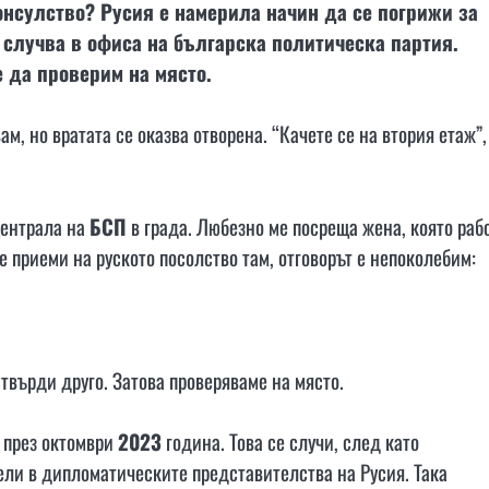
онсулство? Русия е намерила начин да се погрижи за
 случва в офиса на българска политическа партия.
е да проверим на място.
вам, но вратата се оказва отворена. “Качете се на втория етаж”,
централа на
БСП
в града. Любезно ме посреща жена, която раб
е приеми на руското посолство там, отговорът е непоколебим:
твърди друго. Затова проверяваме на място.
о през октомври
2023
година. Това се случи, след като
ли в дипломатическите представителства на Русия. Така