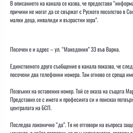
В описанието на канала се казва, че предоставя “информ
причини не могат да се свържат с Руското посолство в С
малки деца, инвалиди и възрастни хора”.
Посочен е и адрес – ул. “Македония” 33 във Варна.
Единственото друго съобщение в канала показва, че след
посочени два телефонни номера. Там отново се среща им
Позвъних на оставения номер. Той се оказа на същата Мар
Представих се с името и професията си и поисках потвър
централата на БСП.
Последва лаконично “да”. Тя не отговори на въпроса защо
момента, в който повторих, че съм журналистка, затвори 