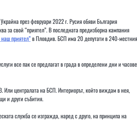
Украйна през февруари 2022 г. Русия обяви България
ква за свой “приятел”. В последната предизборна кампания
 наш приятел”
в Пловдив. БСП има 20 депутати в 240-местни
слуги все пак се предлагат в града в определени дни и часове
. Или централата на БСП. Интериорът, който виждам в нея,
щи и други събития.
ката служба се изгражда, наред с друго, на принципа на