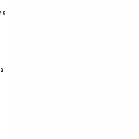
а с
са