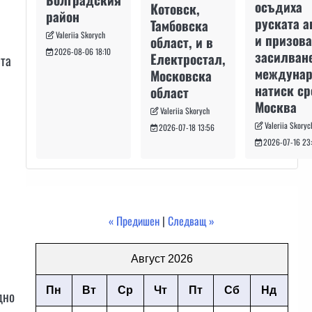
осъдиха
Котовск,
район
руската а
Тамбовска
Valeriia Skorych
и призова
област, и в
2026-08-06 18:10
засилван
Електростал,
ста
междуна
Московска
натиск с
област
Москва
Valeriia Skorych
Valeriia Skoryc
2026-07-18 13:56
2026-07-16 23
« Предишен
|
Следващ »
Август 2026
Пн
Вт
Ср
Чт
Пт
Сб
Нд
дно