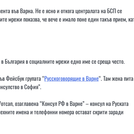
мента във Варна. Не е ясно и откога централата на БСП се
те мрежи показва, че вече е имало поне един такъв прием, ка
 в България в социалните мрежи едно име се среща често.
ъв Фейсбук групата “
Русскоговорящие в Варне
“. Там жена пита
нсулство в София”.
Уотсап, озаглавена “Консул РФ в Варне” – консул на Руската
техните имена и телефонни номера остават скрити заради