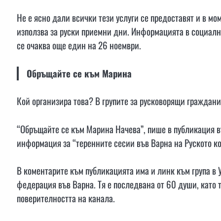
Не е ясно дали всички тези услуги се предоставят и в мо
използва за руски приемни дни. Информацията в социални
се очаква още един на 26 ноември.
Обръщайте се към Марина
Кой организира това? В групите за русковорящи граждани
“Обръщайте се към Марина Начева”, пише в публикация в
информация за “теренните сесии във Варна на Руското ко
В коментарите към публикацията има и линк към група в 
федерация във Варна. Тя е последвана от 60 души, като 
поверителността на канала.