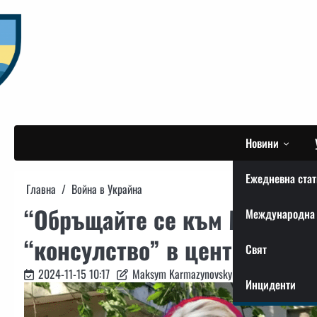
Skip
to
content
Новини
Ежедневна стат
Главна
Война в Украйна
“Обръщайте се към Марина”.
Международна 
“консулство” в централата 
Свят
2024-11-15 10:17
Maksym Karmazynovskyi
Инциденти