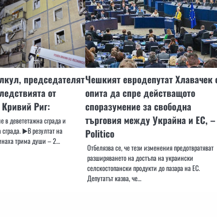
лкул, председателят
Чешкият евродепутат Хлавачек 
следствията от
опита да спре действащото
 Кривий Риг:
споразумение за свободна
търговия между Украйна и ЕС, –
е в девететажна сграда и
 сграда. ▶️В резултат на
Politico
гинаха трима души – 2…
Отбелязва се, че тези изменения предотвратяват
разширяването на достъпа на украински
селскостопански продукти до пазара на ЕС.
Депутатът казва, че…