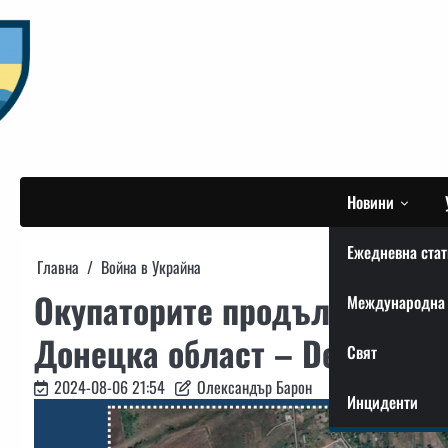
Skip
to
content
Новини
Ежедневна стат
Главна
Война в Украйна
Окупаторите продължават д
Международна 
Донецка област – DeepState
Свят
2024-08-06 21:54
Олександър Барон
Инциденти