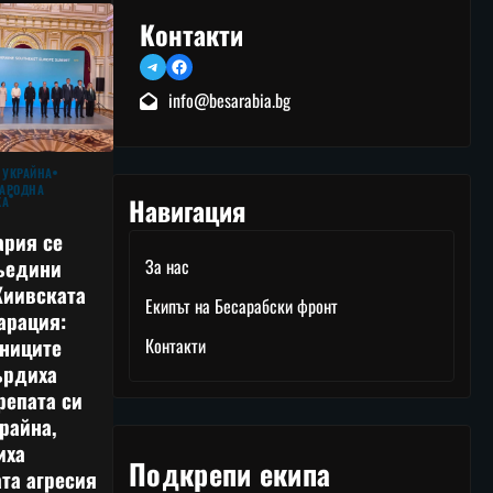
Контакти
Telegram
Facebook
info@besarabia.bg
 УКРАЙНА
АРОДНА
Навигация
КА
ария се
ъедини
За нас
Киивската
Екипът на Бесарабски фронт
арация:
тниците
Контакти
ърдиха
репата си
райна,
иха
Подкрепи екипа
та агресия