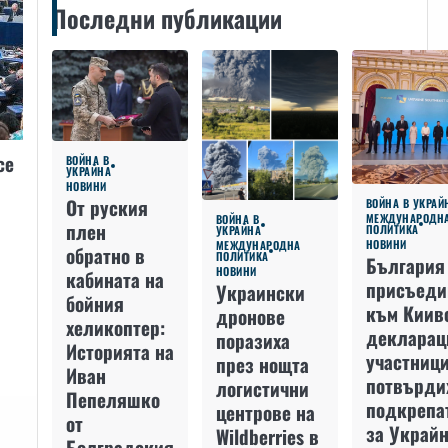
Последни публикации
се
ВОЙНА В
УКРАЙНА
НОВИНИ
От руския
ВОЙНА В УКРАЙ
МЕЖДУНАРОДН
ВОЙНА В
плен
ПОЛИТИКА
УКРАЙНА
НОВИНИ
МЕЖДУНАРОДНА
обратно в
ПОЛИТИКА
България
НОВИНИ
кабината на
присъеди
Украински
бойния
към Киив
дронове
хеликоптер:
декларац
поразиха
Историята на
участниц
през нощта
Иван
потвърди
логистични
Пепеляшко
подкрепа
центрове на
от
за Украйн
Wildberries в
Болградския