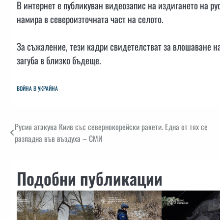
В интернет е публикуван видеозапис на издигането на р
намира в североизточната част на селото.
За съжаление, тези кадри свидетелстват за влошаване на
загуба в близко бъдеще.
ВОЙНА В УКРАЙНА
Навигация
Русия атакува Киив със севернокорейски ракети. Една от тях се
разпадна във въздуха – СМИ
Подобни публикации