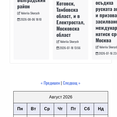
осъдиха
Котовск,
район
руската а
Тамбовска
Valeriia Skorych
и призова
област, и в
2026-08-06 18:10
засилван
Електростал,
междуна
Московска
натиск с
област
Москва
Valeriia Skorych
Valeriia Skoryc
2026-07-18 13:56
2026-07-16 23
« Предишен
|
Следващ »
Август 2026
Пн
Вт
Ср
Чт
Пт
Сб
Нд