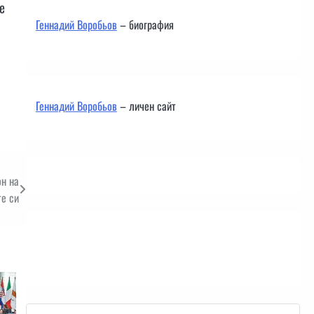
е
Геннадий Воробьов
– биография
Геннадий Воробьов
– личен сайт
он на
те си
Контакти