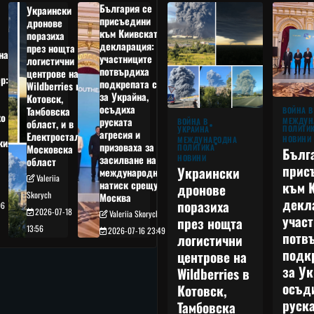
България се
Украински
присъедини
дронове
към Киивската
поразиха
декларация:
през нощта
на
участниците
логистични
потвърдиха
центрове на
р:
подкрепата си
Wildberries в
а
за Украйна,
Котовск,
осъдиха
Тамбовска
ВОЙНА В
о
руската
МЕЖДУН
ВОЙНА В
област, и в
ПОЛИТИ
УКРАЙНА
агресия и
Електростал,
НОВИНИ
МЕЖДУНАРОДНА
кия
призоваха за
ПОЛИТИКА
Московска
Бълг
НОВИНИ
засилване на
област
прис
Украински
международния
Valeriia
към 
натиск срещу
дронове
Skorych
Москва
декл
поразиха
06
2026-07-18
Valeriia Skorych
учас
през нощта
13:56
2026-07-16 23:49
потв
логистични
подк
центрове на
за Ук
Wildberries в
осъд
Котовск,
руска
Тамбовска