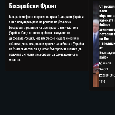
Бесарабски Фронт
От руския
плен
обратно в
Бесарабски фронт е проект на група българи от Украйна
кабината 
с цел популяризиране на региона на Дунавска
бойния
Бесарабия и развитие на българското наследство в
хеликопте
Украйна. След пълномащабното нахлуване на
Историят
държавата-грешка, ние насочихме нашата енергия в
на Иван
Пепеляшк
публикация на ежедневни хроники за войната в Украйна
от
на български език за да може българският читател да
Болградс
получава актуална информация за случващото се в
район
момента.
Valeriia
Skorych
2026-08-
18:10