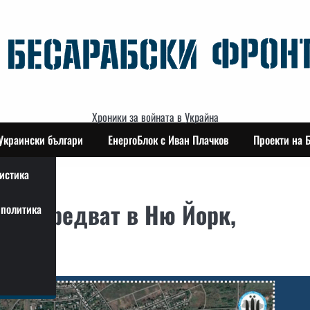
Хроники за войната в Украйна
Украински българи
ЕнергоБлок с Иван Плачков
Проекти на 
истика
а напредват в Ню Йорк,
политика