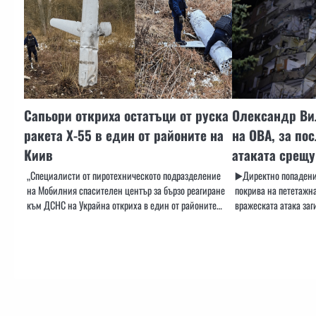
Сапьори откриха остатъци от руска
Олександр Ви
ракета Х-55 в един от районите на
на ОВА, за по
Киив
атаката срещу
„Специалисти от пиротехническото подразделение
▶️Директно попадени
на Мобилния спасителен център за бързо реагиране
покрива на пететажна
към ДСНС на Украйна откриха в един от районите…
вражеската атака за