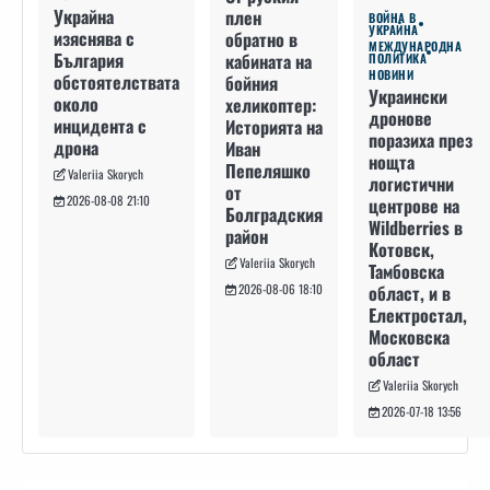
Украйна
плен
ВОЙНА В
УКРАЙНА
изяснява с
обратно в
МЕЖДУНАРОДНА
България
кабината на
ПОЛИТИКА
НОВИНИ
обстоятелствата
бойния
Украински
около
хеликоптер:
дронове
инцидента с
Историята на
поразиха през
дрона
Иван
нощта
Пепеляшко
Valeriia Skorych
логистични
от
2026-08-08 21:10
центрове на
Болградския
Wildberries в
район
Котовск,
Valeriia Skorych
Тамбовска
област, и в
2026-08-06 18:10
Електростал,
Московска
област
Valeriia Skorych
2026-07-18 13:56