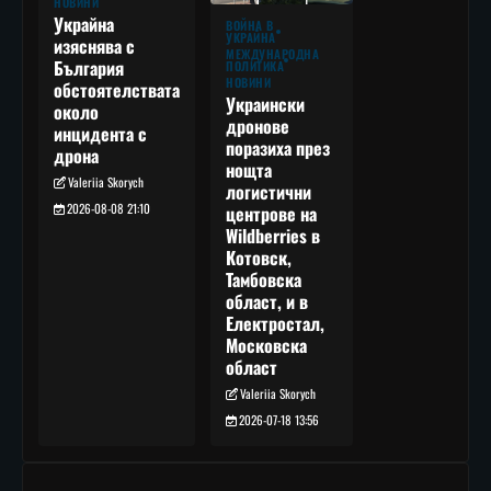
НОВИНИ
Украйна
ВОЙНА В
УКРАЙНА
изяснява с
МЕЖДУНАРОДНА
България
ПОЛИТИКА
НОВИНИ
обстоятелствата
Украински
около
дронове
инцидента с
поразиха през
дрона
нощта
Valeriia Skorych
логистични
2026-08-08 21:10
центрове на
Wildberries в
Котовск,
Тамбовска
област, и в
Електростал,
Московска
област
Valeriia Skorych
2026-07-18 13:56