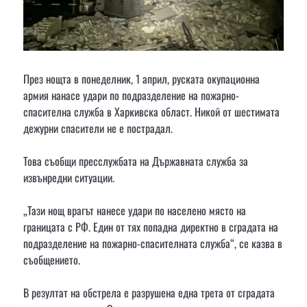
През нощта в понеделник, 1 април, руската окупационна
армия нанасе удари по подразделение на пожарно-
спасителна служба в Харкивска област. Никой от шестимата
дежурни спасители не е пострадал.
Това съобщи пресслужбата на Държавната служба за
извънредни ситуации.
„Тази нощ врагът нанесе удари по населено място на
границата с РФ. Един от тях попадна директно в сградата на
подразделение на пожарно-спасителната служба“, се казва в
съобщението.
В резултат на обстрела е разрушена една трета от сградата