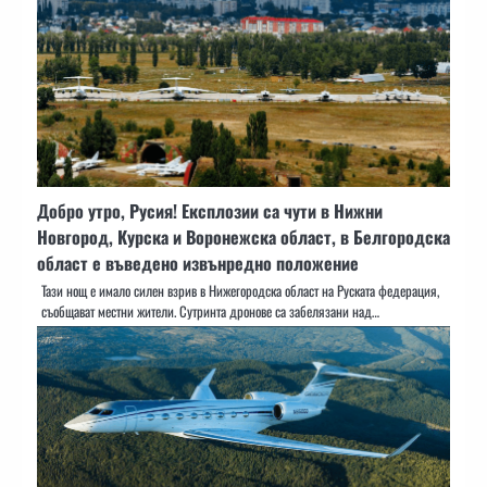
Добро утро, Русия! Експлозии са чути в Нижни
Новгород, Курска и Воронежска област, в Белгородска
област е въведено извънредно положение
Тази нощ е имало силен взрив в Нижегородска област на Руската федерация,
съобщават местни жители. Сутринта дронове са забелязани над…