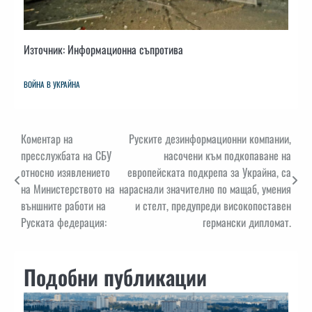
Източник: Информационна съпротива
ВОЙНА В УКРАЙНА
Навигация
Коментар на
Руските дезинформационни компании,
пресслужбата на СБУ
насочени към подкопаване на
относно изявлението
европейската подкрепа за Украйна, са
на Министерството на
нараснали значително по мащаб, умения
външните работи на
и стелт, предупреди високопоставен
Руската федерация:
германски дипломат.
Подобни публикации