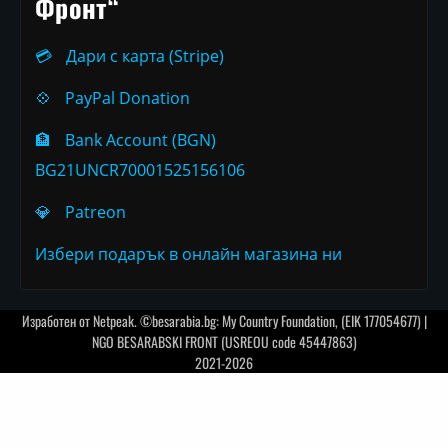
Фронт“
💳
Дари с карта (Stripe)
💠
PayPal Donation
🏦
Bank Account (BGN)
BG21UNCR70001525156106
💎
Patreon
Избери подарък в онлайн магазина ни
Изработен от
Netpeak
. ©besarabia.bg: My Country Foundation, (EIK 177054677) |
NGO BESARABSKI FRONT (USREOU code 45447863)
2021-2026