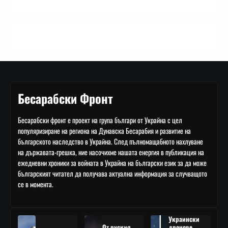
Бесарабски Фронт
Бесарабски фронт е проект на група българи от Украйна с цел
популяризиране на региона на Дунавска Бесарабия и развитие на
българското наследство в Украйна. След пълномащабното нахлуване
на държавата-грешка, ние насочихме нашата енергия в публикация на
ежедневни хроники за войната в Украйна на български език за да може
българският читател да получава актуална информация за случващото
се в момента.
Украински
От руския
дронове