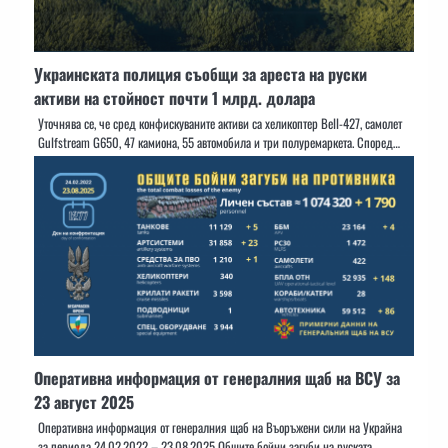
Украинската полиция съобщи за ареста на руски
активи на стойност почти 1 млрд. долара
Уточнява се, че сред конфискуваните активи са хеликоптер Bell-427, самолет
Gulfstream G650, 47 камиона, 55 автомобила и три полуремаркета. Според…
Оперативна информация от генералния щаб на ВСУ за
23 август 2025
Оперативна информация от генералния щаб на Въоръжени сили на Украйна
за периода 24.02.2022 – 23.08.2025 Общите бойни загуби на руската…