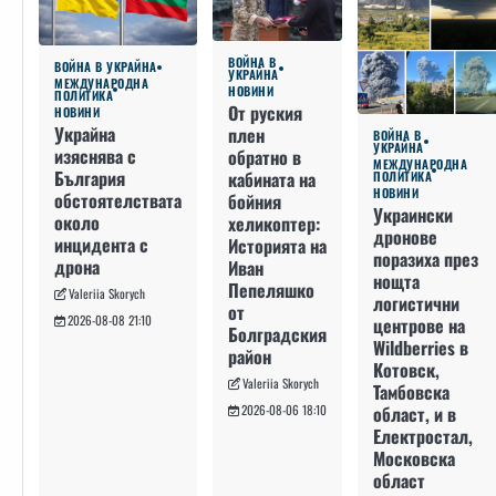
ВОЙНА В
ВОЙНА В УКРАЙНА
УКРАЙНА
МЕЖДУНАРОДНА
НОВИНИ
ПОЛИТИКА
От руския
НОВИНИ
Украйна
плен
ВОЙНА В
УКРАЙНА
изяснява с
обратно в
МЕЖДУНАРОДНА
България
кабината на
ПОЛИТИКА
НОВИНИ
обстоятелствата
бойния
Украински
около
хеликоптер:
дронове
инцидента с
Историята на
поразиха през
дрона
Иван
нощта
Пепеляшко
Valeriia Skorych
логистични
от
2026-08-08 21:10
центрове на
Болградския
Wildberries в
район
Котовск,
Valeriia Skorych
Тамбовска
област, и в
2026-08-06 18:10
Електростал,
Московска
област