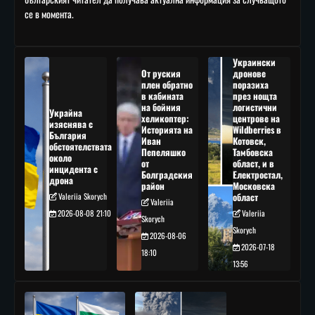
се в момента.
Украински
От руския
дронове
плен обратно
поразиха
в кабината
през нощта
на бойния
логистични
Украйна
хеликоптер:
центрове на
изяснява с
Историята на
Wildberries в
България
Иван
Котовск,
обстоятелствата
Пепеляшко
Тамбовска
около
от
област, и в
инцидента с
Болградския
Електростал,
дрона
район
Московска
Valeriia Skorych
област
Valeriia
2026-08-08 21:10
Valeriia
Skorych
Skorych
2026-08-06
2026-07-18
18:10
13:56