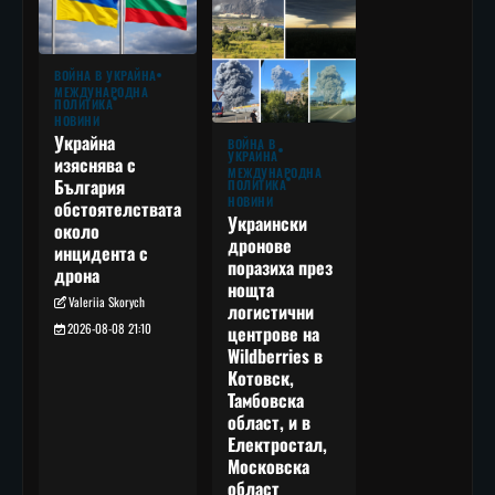
ВОЙНА В УКРАЙНА
МЕЖДУНАРОДНА
ПОЛИТИКА
НОВИНИ
Украйна
ВОЙНА В
УКРАЙНА
изяснява с
МЕЖДУНАРОДНА
България
ПОЛИТИКА
НОВИНИ
обстоятелствата
Украински
около
дронове
инцидента с
поразиха през
дрона
нощта
Valeriia Skorych
логистични
2026-08-08 21:10
центрове на
Wildberries в
Котовск,
Тамбовска
област, и в
Електростал,
Московска
област