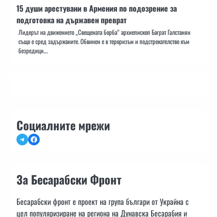
15 души арестувани в Армения по подозрение за
подготовка на държавен преврат
Лидерът на движението „Свещената борба“ архиепископ Баграт Галстанян
също е сред задържаните. Обвинен е в тероризъм и подстрекателство към
безредици.…
Социалните мрежи
Telegram
Facebook
За Бесарабски Фронт
Бесарабски фронт е проект на група българи от Украйна с
цел популяризиране на региона на Дунавска Бесарабия и