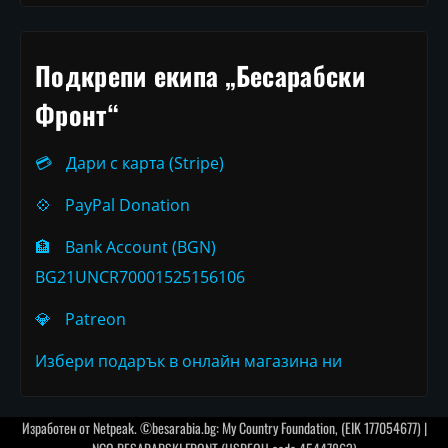
Подкрепи екипа „Бесарабски
Фронт“
💳
Дари с карта (Stripe)
💠
PayPal Donation
🏦
Bank Account (BGN)
BG21UNCR70001525156106
💎
Patreon
Избери подарък в онлайн магазина ни
Изработен от
Netpeak
. ©besarabia.bg: My Country Foundation, (EIK 177054677) |