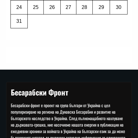
24
25
26
27
28
29
30
31
Бесарабски Фронт
Бесарабски фронт е проект на група българи от Украйна с цел
популяризиране на региона на Дунавска Бесарабия и развитие на
българското наследство в Украйна. След пълномащабното нахлуване
на държавата-грешка, ние насочихме нашата енергия в публикация на
ежедневни хроники за войната в Украйна на български език за да може
българският читател да получава актуална информация за случващото