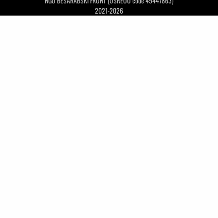
NGO BESARABSKI FRONT (USREOU code 45447863)
2021-2026