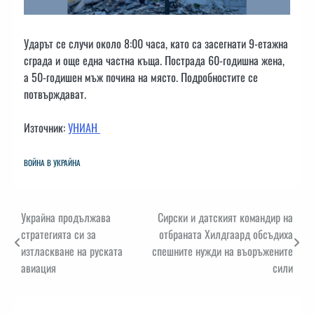
Ударът се случи около 8:00 часа, като са засегнати 9-етажна
сграда и още една частна къща. Пострада 60-годишна жена,
а 50-годишен мъж почина на място. Подробностите се
потвърждават.
Източник:
УНИАН
ВОЙНА В УКРАЙНА
Навигация
Украйна продължава
Сирски и датският командир на
стратегията си за
отбраната Хилдгаард обсъдиха
изтласкване на руската
спешните нужди на въоръжените
авиация
сили