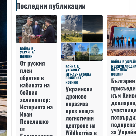
Последни публикации
ВОЙНА В
УКРАЙНА
НОВИНИ
От руския
ВОЙНА В УКРАЙ
МЕЖДУНАРОДН
ВОЙНА В
плен
ПОЛИТИКА
УКРАЙНА
НОВИНИ
МЕЖДУНАРОДНА
обратно в
ПОЛИТИКА
България
НОВИНИ
кабината на
присъеди
Украински
бойния
към Киив
дронове
хеликоптер:
декларац
поразиха
Историята на
участниц
през нощта
Иван
потвърди
логистични
Пепеляшко
подкрепа
центрове на
от
за Украйн
Wildberries в
Болградския