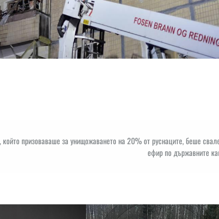
, който призоваваше за унищожаването на 20% от руснаците, беше свал
ефир по държавните ка