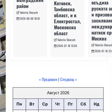
осъдиха
Котовск,
район
руската а
Тамбовска
Valeriia Skorych
и призова
област, и в
2026-08-06 18:10
засилван
Електростал,
междуна
Московска
натиск с
област
Москва
Valeriia Skorych
Valeriia Skoryc
2026-07-18 13:56
2026-07-16 23
« Предишен
|
Следващ »
Август 2026
Пн
Вт
Ср
Чт
Пт
Сб
Нд