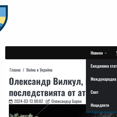
Skip
to
content
Новини
Ежедневна стат
Главна
Война в Украйна
Олександр Вилкул, председ
Международна 
последствията от атаката с
Свят
2024-03-13 00:02
Олександър Барон
Инциденти