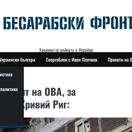
Хроники за войната в Украйна
Украински българи
ЕнергоБлок с Иван Плачков
Проекти на 
истика
ателят на ОВА, за
политика
рещу Кривий Риг: