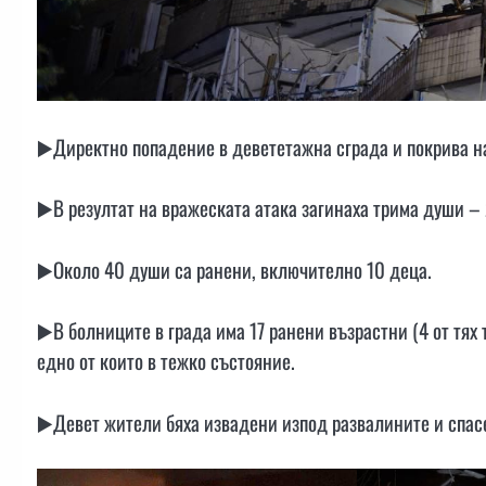
▶️Директно попадение в девететажна сграда и покрива н
▶️В резултат на вражеската атака загинаха трима души – 
▶️Около 40 души са ранени, включително 10 деца.
▶️В болниците в града има 17 ранени възрастни (4 от тях
едно от които в тежко състояние.
▶️Девет жители бяха извадени изпод развалините и спас