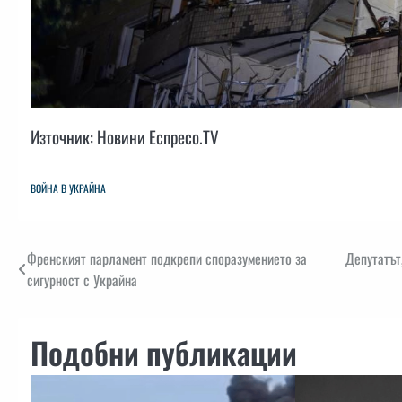
Източник: Новини Еспресо.TV
ВОЙНА В УКРАЙНА
Навигация
Френският парламент подкрепи споразумението за
Депутатът
сигурност с Украйна
Подобни публикации