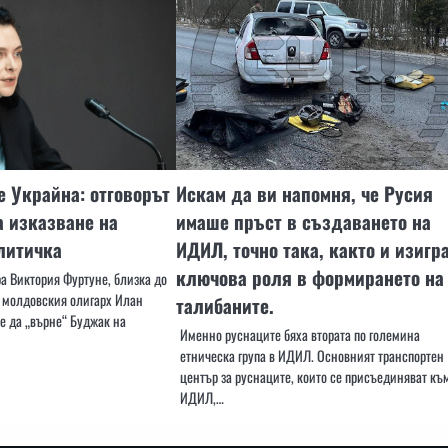
 Украйна: отговорът
Искам да ви напомня, че Русия
а изказване на
имаше пръст в създаването на
литичка
ИДИЛ, точно така, както и изигр
ключова роля в формирането на
а Виктория Фуртуне, близка до
а молдовския олигарх Илан
талибаните.
е да „върне“ Буджак на
Именно руснаците бяха втората по големина
етническа група в ИДИЛ. Основният транспортен
център за руснаците, които се присъединяват къ
ИДИЛ,…