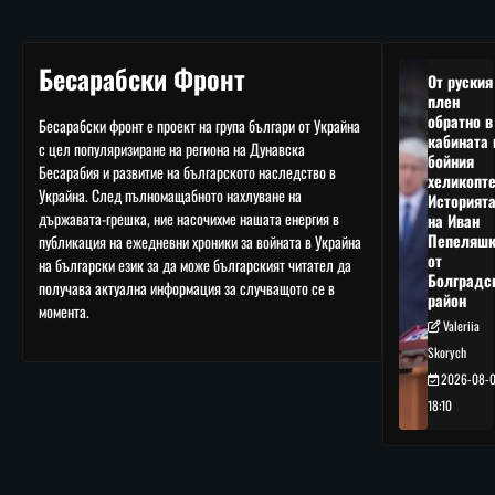
Бесарабски Фронт
От руския
плен
обратно в
Бесарабски фронт е проект на група българи от Украйна
кабината 
с цел популяризиране на региона на Дунавска
бойния
Бесарабия и развитие на българското наследство в
хеликопте
Украйна. След пълномащабното нахлуване на
Историят
държавата-грешка, ние насочихме нашата енергия в
на Иван
Пепеляшк
публикация на ежедневни хроники за войната в Украйна
от
на български език за да може българският читател да
Болградс
получава актуална информация за случващото се в
район
момента.
Valeriia
Skorych
2026-08-
18:10