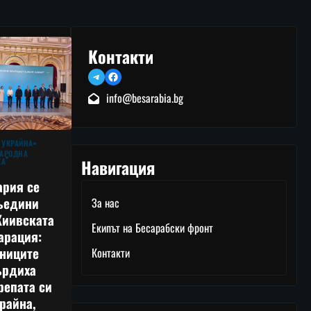
Контакти
Telegram
Facebook
info@besarabia.bg
 УКРАЙНА
АРОДНА
Навигация
КА
ария се
ъедини
За нас
Киивската
Екипът на Бесарабски фронт
арация:
тниците
Контакти
ърдиха
репата си
райна,