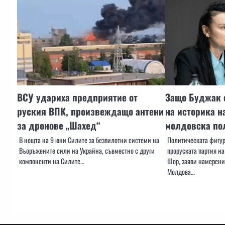
ВСУ удариха предприятие от
Защо Буджак е
руския ВПК, произвеждащо антени
на историка н
за дронове „Шахед“
молдовска по
В нощта на 9 юни Силите за безпилотни системи на
Политическата фигур
Въоръжените сили на Украйна, съвместно с други
проруската партия н
компоненти на Силите…
Шор, заяви намерени
Молдова…