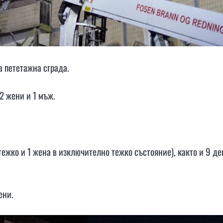
а пететажна сграда.
2 жени и 1 мъж.
 тежко и 1 жена в изключително тежко състояние), както и 9 де
ени.