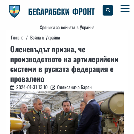
Skip
to
content
Хроники за войната в Украйна
Главна
Война в Украйна
Оленевъдът призна, че
производството на артилерийски
системи в руската федерация е
провалено
2024-01-31 13:10
Олександър Барон