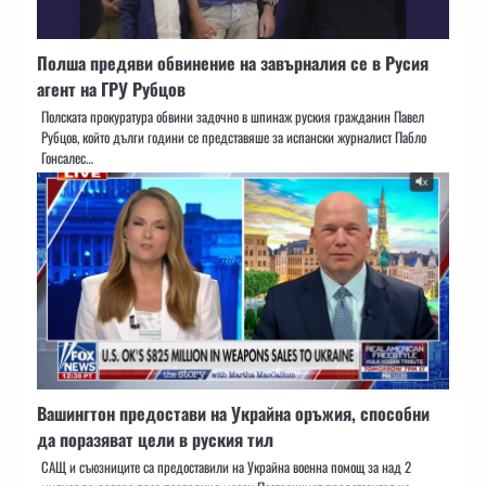
Полша предяви обвинение на завърналия се в Русия
агент на ГРУ Рубцов
Полската прокуратура обвини задочно в шпинаж руския гражданин Павел
Рубцов, който дълги години се представяше за испански журналист Пабло
Гонсалес…
Вашингтон предостави на Украйна оръжия, способни
да поразяват цели в руския тил
САЩ и съюзниците са предоставили на Украйна военна помощ за над 2