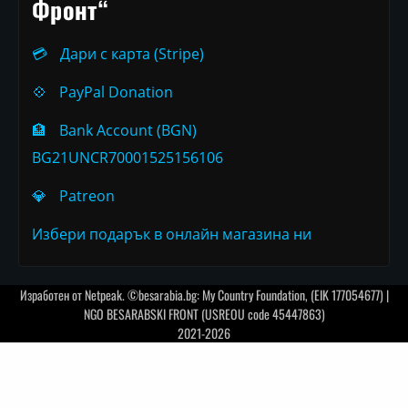
Фронт“
💳
Дари с карта (Stripe)
💠
PayPal Donation
🏦
Bank Account (BGN)
BG21UNCR70001525156106
💎
Patreon
Избери подарък в онлайн магазина ни
Изработен от
Netpeak
. ©besarabia.bg: My Country Foundation, (EIK 177054677) |
NGO BESARABSKI FRONT (USREOU code 45447863)
2021-2026