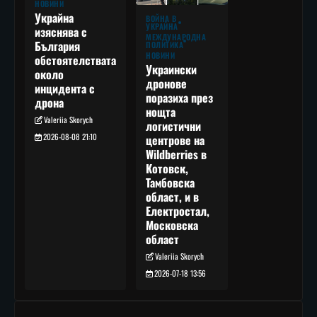
НОВИНИ
Украйна
ВОЙНА В
УКРАЙНА
изяснява с
МЕЖДУНАРОДНА
България
ПОЛИТИКА
НОВИНИ
обстоятелствата
Украински
около
дронове
инцидента с
поразиха през
дрона
нощта
Valeriia Skorych
логистични
2026-08-08 21:10
центрове на
Wildberries в
Котовск,
Тамбовска
област, и в
Електростал,
Московска
област
Valeriia Skorych
2026-07-18 13:56