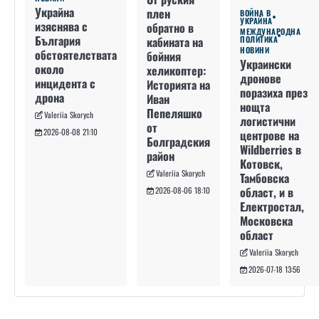
Украйна
плен
ВОЙНА В
УКРАЙНА
изяснява с
обратно в
МЕЖДУНАРОДНА
България
кабината на
ПОЛИТИКА
НОВИНИ
обстоятелствата
бойния
Украински
около
хеликоптер:
дронове
инцидента с
Историята на
поразиха през
дрона
Иван
нощта
Пепеляшко
Valeriia Skorych
логистични
от
2026-08-08 21:10
центрове на
Болградския
Wildberries в
район
Котовск,
Valeriia Skorych
Тамбовска
област, и в
2026-08-06 18:10
Електростал,
Московска
област
Valeriia Skorych
2026-07-18 13:56