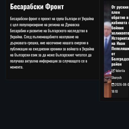
Бесарабски Фронт
От руския
плен
обратно в
Бесарабски фронт е проект на група българи от Украйна
кабината 
с цел популяризиране на региона на Дунавска
бойния
Бесарабия и развитие на българското наследство в
хеликопте
Украйна. След пълномащабното нахлуване на
Историят
държавата-грешка, ние насочихме нашата енергия в
на Иван
Пепеляшк
публикация на ежедневни хроники за войната в Украйна
от
на български език за да може българският читател да
Болградс
получава актуална информация за случващото се в
район
момента.
Valeriia
Skorych
2026-08-
18:10