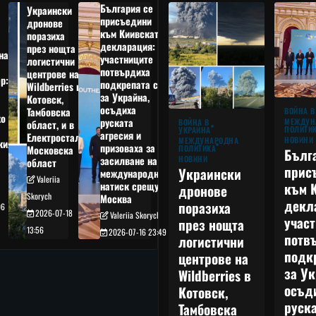
България се
Украински
присъедини
дронове
към Киивската
поразиха
декларация:
през нощта
на
участниците
логистични
потвърдиха
центрове на
р:
подкрепата си
Wildberries в
а
за Украйна,
Котовск,
осъдиха
Тамбовска
ВОЙНА В
о
руската
МЕЖДУН
ВОЙНА В
област, и в
ПОЛИТИ
УКРАЙНА
агресия и
Електростал,
НОВИНИ
МЕЖДУНАРОДНА
кия
призоваха за
ПОЛИТИКА
Московска
Бълг
НОВИНИ
засилване на
област
прис
Украински
международния
Valeriia
към 
натиск срещу
дронове
Skorych
Москва
декл
поразиха
06
2026-07-18
Valeriia Skorych
учас
през нощта
13:56
2026-07-16 23:49
потв
логистични
подк
центрове на
за Ук
Wildberries в
осъд
Котовск,
руска
Тамбовска