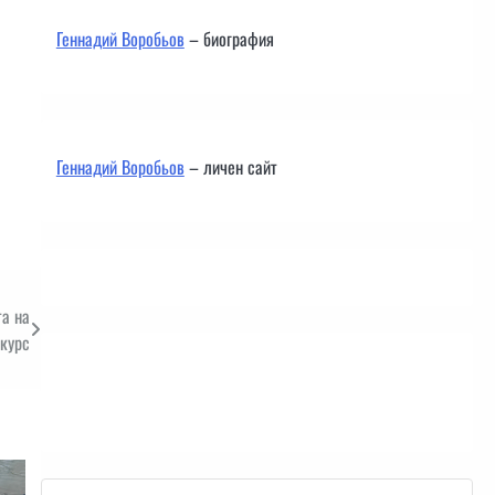
Геннадий Воробьов
– биография
Геннадий Воробьов
– личен сайт
та на
курс
Контакти