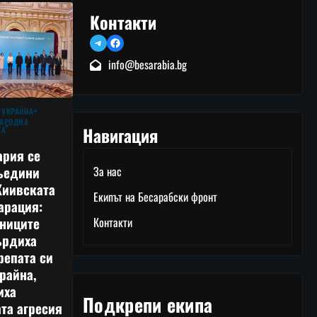
Контакти
Telegram
Facebook
info@besarabia.bg
 УКРАЙНА
АРОДНА
Навигация
КА
ария се
ъедини
За нас
Киивската
Екипът на Бесарабски фронт
арация:
тниците
Контакти
ърдиха
репата си
райна,
иха
Подкрепи екипа
та агресия