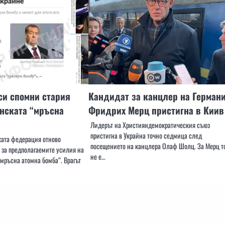
си спомни стария
Кандидат за канцлер на Герман
нската “мръсна
Фридрих Мерц пристигна в Киив
Лидерът на Християндемократическия съюз
пристигна в Украйна точно седмица след
ката федерация отново
посещението на канцлера Олаф Шолц. За Мерц т
 за предполагаемите усилия на
не е…
мръсна атомна бомба“. Врагът