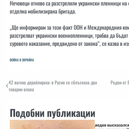
Нечовеци отново са разстреляли украински пленници на фр
отделна мобилизирана бригада.
„Ще информирам за този факт ООН и Международния коми
разстрелват украински военнопленници, трябва да бъдат
суровото наказание, предвидено от закона“, се казва в и
ВОЙНА В УКРАЙНА
Навигация
42 вагона дерайлираха: в Русия се сблъскаха два
Родом от 
товарни влака
Подобни публикации