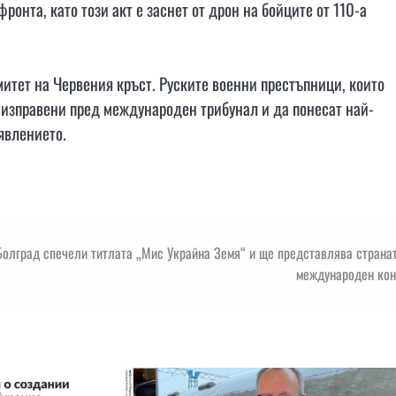
онта, като този акт е заснет от дрон на бойците от 110-а
тет на Червения кръст. Руските военни престъпници, които
 изправени пред международен трибунал и да понесат най-
зявлението.
Болград спечели титлата „Мис Украйна Земя“ и ще представлява страна
международен кон