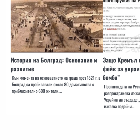
История на Болград: Основание и
Защо Кремъл 
развитие
фейк за украи
бомба”
Към момента на основаването на града през 1821 г. в
Болград са пребивавали около 80 домакинства с
Пропагандата на Рус
приблизително 600 жители.…
разпространява лъжи
Украйна да създаде „
изказва подобни…