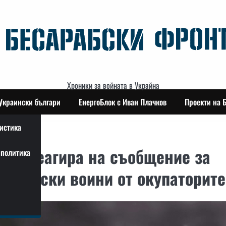
Хроники за войната в Украйна
Украински българи
ЕнергоБлок с Иван Плачков
Проекти на 
истика
ец реагира на съобщение за
политика
украински воини от окупаторите