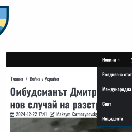
Skip
to
content
Новини
Ежедневна стат
Главна
Война в Украйна
Омбудсманът Дмитрий Лубин
Международна 
нов случай на разстрел на 
Свят
2024-12-22 17:41
Maksym Karmazynovskyi
Инциденти