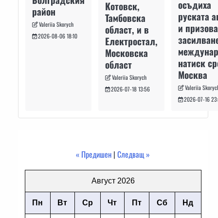
осъдиха
Котовск,
район
руската а
Тамбовска
Valeriia Skorych
и призова
област, и в
2026-08-06 18:10
засилван
Електростал,
междуна
Московска
натиск с
област
Москва
Valeriia Skorych
Valeriia Skoryc
2026-07-18 13:56
2026-07-16 23
« Предишен
|
Следващ »
Август 2026
Пн
Вт
Ср
Чт
Пт
Сб
Нд