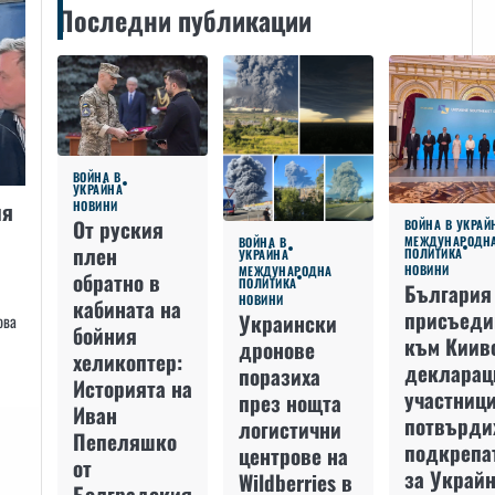
Последни публикации
ВОЙНА В
УКРАЙНА
ия
НОВИНИ
От руския
ВОЙНА В УКРАЙ
МЕЖДУНАРОДН
ВОЙНА В
плен
ПОЛИТИКА
УКРАЙНА
НОВИНИ
МЕЖДУНАРОДНА
обратно в
ПОЛИТИКА
България
НОВИНИ
кабината на
присъеди
Украински
ова
бойния
към Киив
дронове
хеликоптер:
декларац
поразиха
Историята на
участниц
през нощта
Иван
потвърди
логистични
Пепеляшко
подкрепа
центрове на
от
за Украйн
Wildberries в
Болградския