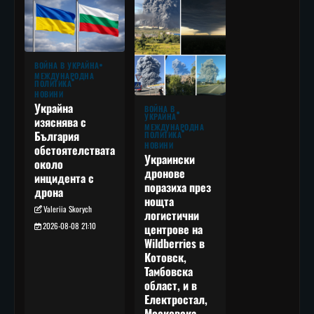
ВОЙНА В УКРАЙНА
МЕЖДУНАРОДНА
ПОЛИТИКА
НОВИНИ
Украйна
ВОЙНА В
УКРАЙНА
изяснява с
МЕЖДУНАРОДНА
България
ПОЛИТИКА
НОВИНИ
обстоятелствата
Украински
около
дронове
инцидента с
поразиха през
дрона
нощта
Valeriia Skorych
логистични
2026-08-08 21:10
центрове на
Wildberries в
Котовск,
Тамбовска
област, и в
Електростал,
Московска