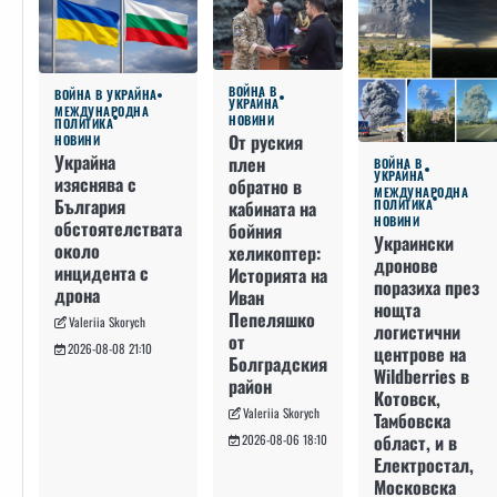
ВОЙНА В
ВОЙНА В УКРАЙНА
УКРАЙНА
МЕЖДУНАРОДНА
НОВИНИ
ПОЛИТИКА
От руския
НОВИНИ
Украйна
плен
ВОЙНА В
УКРАЙНА
изяснява с
обратно в
МЕЖДУНАРОДНА
България
кабината на
ПОЛИТИКА
НОВИНИ
обстоятелствата
бойния
Украински
около
хеликоптер:
дронове
инцидента с
Историята на
поразиха през
дрона
Иван
нощта
Пепеляшко
Valeriia Skorych
логистични
от
2026-08-08 21:10
центрове на
Болградския
Wildberries в
район
Котовск,
Valeriia Skorych
Тамбовска
област, и в
2026-08-06 18:10
Електростал,
Московска