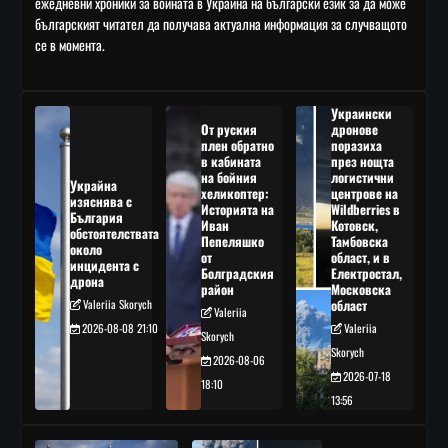
ежедневни хроники за войната в Украйна на български език за да може
българският читател да получава актуална информация за случващото
се в момента.
Украински
От руския
дронове
плен обратно
поразиха
в кабината
през нощта
на бойния
логистични
Украйна
хеликоптер:
центрове на
изяснява с
Историята на
Wildberries в
България
Иван
Котовск,
обстоятелствата
Пепеляшко
Тамбовска
около
от
област, и в
инцидента с
Болградския
Електростал,
дрона
район
Московска
Valeriia Skorych
област
Valeriia
2026-08-08 21:10
Valeriia
Skorych
Skorych
2026-08-06
2026-07-18
18:10
13:56