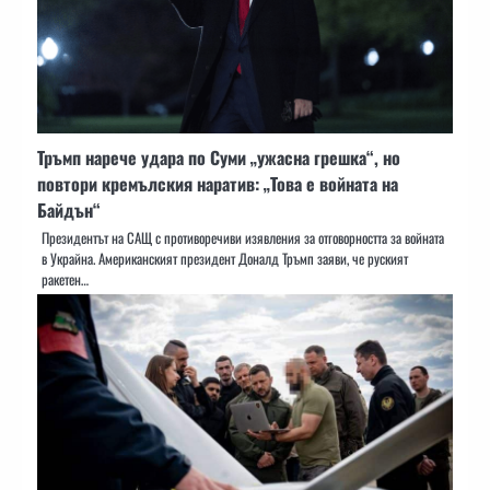
Тръмп нарече удара по Суми „ужасна грешка“, но
повтори кремълския наратив: „Това е войната на
Байдън“
Президентът на САЩ с противоречиви изявления за отговорността за войната
в Украйна. Американският президент Доналд Тръмп заяви, че руският
ракетен…