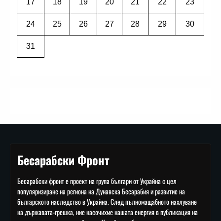
17
18
19
20
21
22
23
24
25
26
27
28
29
30
31
Бесарабски Фронт
Бесарабски фронт е проект на група българи от Украйна с цел
популяризиране на региона на Дунавска Бесарабия и развитие на
българското наследство в Украйна. След пълномащабното нахлуване
на държавата-грешка, ние насочихме нашата енергия в публикация на