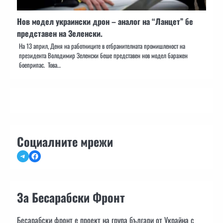
Нов модел украински дрон – аналог на “Ланцет” бе
представен на Зеленски.
На 13 април, Деня на работниците в отбранителната промишленост на
президента Володимир Зеленски беше представен нов модел баражен
боеприпас. Това…
Социалните мрежи
Telegram
Facebook
За Бесарабски Фронт
Бесарабски фронт е проект на група българи от Украйна с