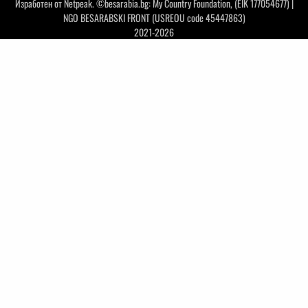
Изработен от
Netpeak
. ©besarabia.bg: My Country Foundation, (EIK 177054677) |
NGO BESARABSKI FRONT (USREOU code 45447863)
2021-2026