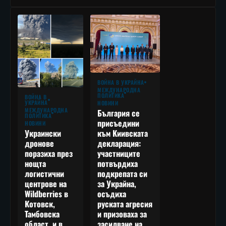
ВОЙНА В УКРАЙНА
МЕЖДУНАРОДНА
ПОЛИТИКА
ВОЙНА В
УКРАЙНА
НОВИНИ
МЕЖДУНАРОДНА
България се
ПОЛИТИКА
присъедини
НОВИНИ
към Киивската
Украински
декларация:
дронове
участниците
поразиха през
потвърдиха
нощта
подкрепата си
логистични
за Украйна,
центрове на
осъдиха
Wildberries в
руската агресия
Котовск,
и призоваха за
Тамбовска
засилване на
област, и в