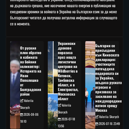
на държавата-грешка, ние насочихме нашата енергия в публикация на
ежедневни хроники за войната в Украйна на български език за да може
българският читател да получава актуална информация за случващото
се в момента.
Украински
България се
От руския
дронове
присъедини
плен обратно
поразиха
към Киивската
в кабината
през нощта
декларация:
на бойния
логистични
участниците
хеликоптер:
центрове на
потвърдиха
Историята на
Wildberries в
подкрепата си
Иван
Котовск,
за Украйна,
Пепеляшко
Тамбовска
осъдиха руската
от
област, и в
агресия и
Болградския
Електростал,
призоваха за
район
Московска
засилване на
област
Valeriia
международния
Valeriia
натиск срещу
Skorych
Москва
Skorych
2026-08-06
Valeriia Skorych
2026-07-18
18:10
2026-07-16 23:49
13:56