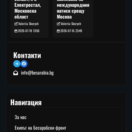
международния
Електростал,
натиск срещу
Московска
Москва
област
Valeriia Skorych
Valeriia Skorych
2026-07-16 23:49
2026-07-18 13:56
Контакти
Telegram
Facebook
info@besarabia.bg
Навигация
За нас
Екипът на Бесарабски фронт