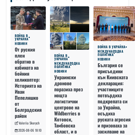
ВОЙНА В
УКРАЙНА
НОВИНИ
ВОЙНА В УКРАЙНА
От руския
МЕЖДУНАРОДНА
плен
ПОЛИТИКА
ВОЙНА В
УКРАЙНА
НОВИНИ
обратно в
МЕЖДУНАРОДНА
България се
кабината на
ПОЛИТИКА
присъедини
НОВИНИ
бойния
към Киивската
Украински
хеликоптер:
декларация:
дронове
Историята на
участниците
поразиха през
Иван
потвърдиха
нощта
Пепеляшко
подкрепата си
логистични
от
за Украйна,
центрове на
Болградския
осъдиха
Wildberries в
район
руската агресия
Котовск,
Valeriia Skorych
и призоваха за
Тамбовска
засилване на
област, и в
2026-08-06 18:10