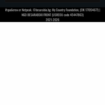
Изработен от
Netpeak
. ©besarabia.bg: My Country Foundation, (EIK 177054677) |
NGO BESARABSKI FRONT (USREOU code 45447863)
2021-2026