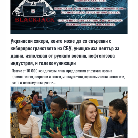
Украински хакери, които може да са свързани с
киберпространството на СБУ, унищожиха център за
данни, използван от руската военна, нефтегазова
индустрия, и телекомуникации
Повече от 10 000 юридически лица, предприятия от руската военна
промишленост, петролни и газови, металургични, аерокосмически комплекси,
както и телекомуникационни…