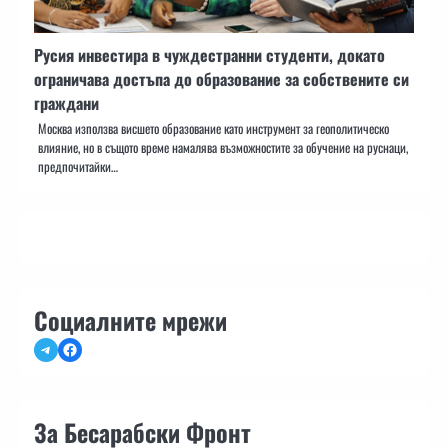
Русия инвестира в чуждестранни студенти, докато
ограничава достъпа до образование за собствените си
граждани
Москва използва висшето образование като инструмент за геополитическо
влияние, но в същото време намалява възможностите за обучение на руснаци,
предпочитайки…
Социалните мрежи
Telegram
Facebook
За Бесарабски Фронт