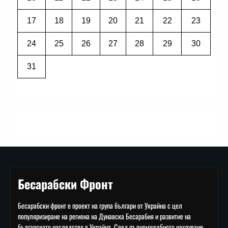
17
18
19
20
21
22
23
24
25
26
27
28
29
30
31
Бесарабски Фронт
Бесарабски фронт е проект на група българи от Украйна с цел
популяризиране на региона на Дунавска Бесарабия и развитие на
българското наследство в Украйна. След пълномащабното нахлуване