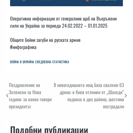
Оперативна информация от генералния щаб на Въоръжени
сили на Украйна за периода 24.02.2022 – 01.01.2025
Общите бойни загуби на руската армия
#инфографика
ВОЙНА В УКРАЙНА
ЕЖЕДНЕВНА СТАТИСТИКА
Навигация
Поздравление на
В новогодишната нощ бяха свалени 63
Зеленски за Нова
дрона: в Киев отломки от „Шахеди“
година: за какво говори
паднаха в два района, шестима
президентът
пострадали
Подобни публикации