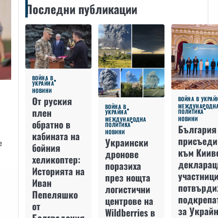
Последни публикации
ВОЙНА В
УКРАЙНА
НОВИНИ
От руския
ВОЙНА В УКРАЙ
МЕЖДУНАРОДН
ВОЙНА В
плен
ПОЛИТИКА
УКРАЙНА
НОВИНИ
МЕЖДУНАРОДНА
обратно в
ПОЛИТИКА
България
НОВИНИ
кабината на
присъеди
Украински
е
бойния
към Киив
дронове
хеликоптер:
декларац
поразиха
Историята на
участниц
през нощта
Иван
потвърди
логистични
Пепеляшко
подкрепа
центрове на
от
за Украйн
Wildberries в
Болградския