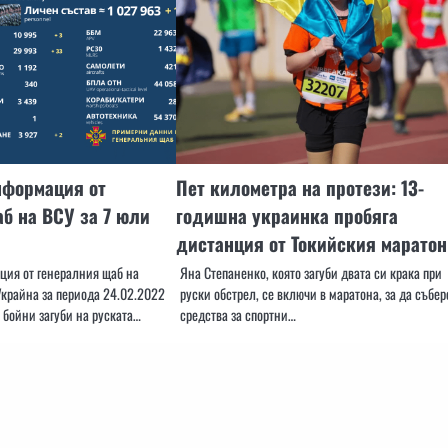
нформация от
Пет километра на протези: 13-
б на ВСУ за 7 юли
годишна украинка пробяга
дистанция от Токийския маратон
ия от генералния щаб на
Яна Степаненко, която загуби двата си крака при
крайна за периода 24.02.2022
руски обстрел, се включи в маратона, за да събер
 бойни загуби на руската…
средства за спортни…