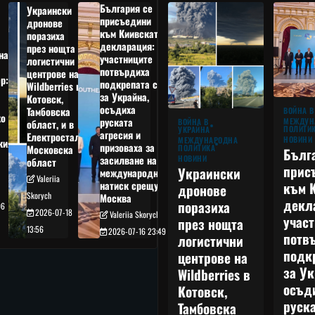
България се
Украински
присъедини
дронове
към Киивската
поразиха
декларация:
през нощта
на
участниците
логистични
потвърдиха
центрове на
р:
подкрепата си
Wildberries в
а
за Украйна,
Котовск,
осъдиха
Тамбовска
ВОЙНА В
о
руската
МЕЖДУН
ВОЙНА В
област, и в
ПОЛИТИ
УКРАЙНА
агресия и
Електростал,
НОВИНИ
МЕЖДУНАРОДНА
кия
призоваха за
ПОЛИТИКА
Московска
Бълг
НОВИНИ
засилване на
област
прис
Украински
международния
Valeriia
към 
натиск срещу
дронове
Skorych
Москва
декл
поразиха
06
2026-07-18
Valeriia Skorych
учас
през нощта
13:56
2026-07-16 23:49
потв
логистични
подк
центрове на
за Ук
Wildberries в
осъд
Котовск,
руска
Тамбовска