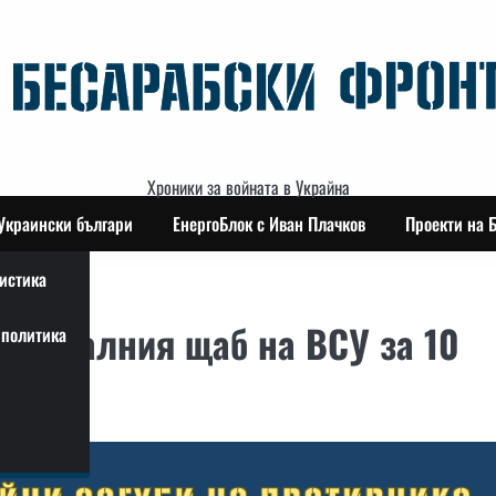
Хроники за войната в Украйна
Украински българи
ЕнергоБлок с Иван Плачков
Проекти на 
истика
генералния щаб на ВСУ за 10
политика