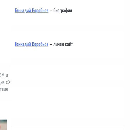
Геннадий Воробьов
– биография
Геннадий Воробьов
– личен сайт
БВМ и
ция с
твия
Контакти