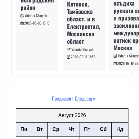
осъдиха
Котовск,
район
руската а
Тамбовска
Valeriia Skorych
и призова
област, и в
2026-08-06 18:10
засилван
Електростал,
междуна
Московска
натиск с
област
Москва
Valeriia Skorych
Valeriia Skoryc
2026-07-18 13:56
2026-07-16 23
« Предишен
|
Следващ »
Август 2026
Пн
Вт
Ср
Чт
Пт
Сб
Нд