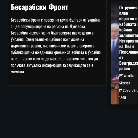
Бесарабски Фронт
От руския
плен
обратно в
Бесарабски фронт е проект на група българи от Украйна
кабината 
с цел популяризиране на региона на Дунавска
бойния
Бесарабия и развитие на българското наследство в
хеликопте
Украйна. След пълномащабното нахлуване на
Историят
държавата-грешка, ние насочихме нашата енергия в
на Иван
Пепеляшк
публикация на ежедневни хроники за войната в Украйна
от
на български език за да може българският читател да
Болградс
получава актуална информация за случващото се в
район
момента.
Valeriia
Skorych
2026-08-
18:10