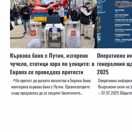
Кървава баня с Путин, изгорено
Оперативна и
чучело, стотици хора по улиците: в
генералния ща
Европа се проведоха протести
2025
📍На протест до руското посолство в Берлин беше
Оперативна информац
монтирана кървава баня с Путин. Организаторите
Въоръжени сили на У
също предлагаха да се хвърлят бюлетините…
– 07.07.2025 Общите