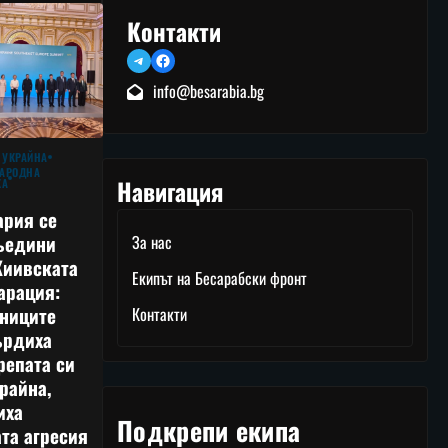
Контакти
Telegram
Facebook
info@besarabia.bg
 УКРАЙНА
АРОДНА
Навигация
КА
ария се
ъедини
За нас
Киивската
Екипът на Бесарабски фронт
арация:
тниците
Контакти
ърдиха
репата си
райна,
иха
Подкрепи екипа
та агресия