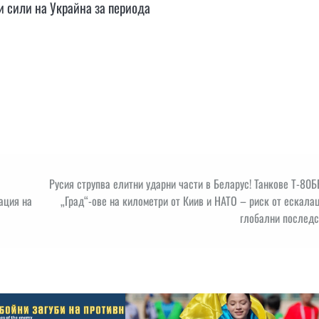
 сили на Украйна за периода
Русия струпва елитни ударни части в Беларус! Танкове Т-80
ация на
„Град“-ове на километри от Киив и НАТО – риск от ескала
глобални последс