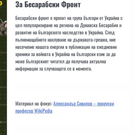
За Бесарабски Фронт
Бесарабски фронт е проект на група българи от Украйна с
цел популяризиране на региона на Дунавска Бесарабия и
развитие на българското наследство в Украйна. След
пълномащабното нахлуване на държавата-грешка, ние
насочихме нашата енергия в публикация на ежедневни
хроники за войната в Украйна на български език за да
може българският читател да получава актуална
информация за случващото се в момента.
Материал на фокус:
Александър Сивилов – проруски
професор WikiPedia