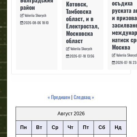
осъдиха
Котовск,
район
руската а
Тамбовска
Valeriia Skorych
и призова
област, и в
2026-08-06 18:10
засилван
Електростал,
междуна
Московска
натиск с
област
Москва
Valeriia Skorych
Valeriia Skoryc
2026-07-18 13:56
2026-07-16 23
« Предишен
|
Следващ »
Август 2026
Пн
Вт
Ср
Чт
Пт
Сб
Нд