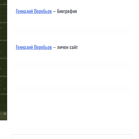
Геннадий Воробьов
– биография
Геннадий Воробьов
– личен сайт
Контакти