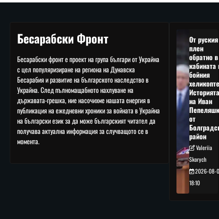
Бесарабски Фронт
От руския
плен
обратно в
Бесарабски фронт е проект на група българи от Украйна
кабината 
с цел популяризиране на региона на Дунавска
бойния
Бесарабия и развитие на българското наследство в
хеликопте
Украйна. След пълномащабното нахлуване на
Историят
държавата-грешка, ние насочихме нашата енергия в
на Иван
Пепеляшк
публикация на ежедневни хроники за войната в Украйна
от
на български език за да може българският читател да
Болградс
получава актуална информация за случващото се в
район
момента.
Valeriia
Skorych
2026-08-
18:10