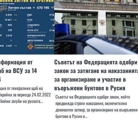
нформация от
Съветът на Федерацията одобри
б на ВСУ за 14
закон за затягане на наказаният
4
за организиране и участие в
въоръжени бунтове в Русия
ия от генералния щаб на
крайна за периода 24.02.2022
Съветът на Федерацията одобри закон, който
 бойни загуби на руската…
предвижда строги наказания, включително
доживотен затвор, за организиране на въоръжени
бунтове в Русия и…