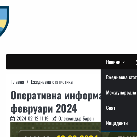
Skip
to
content
Новини
Ежедневна стат
Главна
Ежедневна статистика
Оперативна информация от г
Международна 
февруари 2024
Свят
2024-02-12 11:19
Олександър Барон
Инциденти