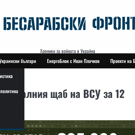
Хроники за войната в Украйна
Украински българи
ЕнергоБлок с Иван Плачков
Проекти на 
истика
енералния щаб на ВСУ за 12
политика