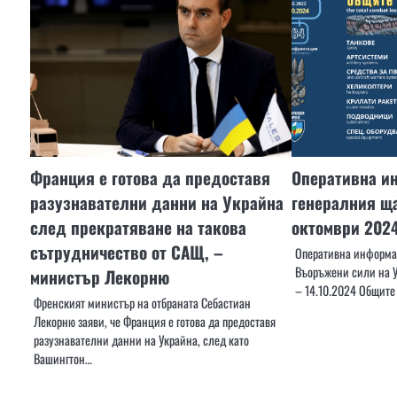
Франция е готова да предоставя
Оперативна и
разузнавателни данни на Украйна
генералния ща
след прекратяване на такова
октомври 202
сътрудничество от САЩ, –
Оперативна информац
Въоръжени сили на У
министър Лекорню
– 14.10.2024 Общите
Френският министър на отбраната Себастиан
Лекорню заяви, че Франция е готова да предоставя
разузнавателни данни на Украйна, след като
Вашингтон…