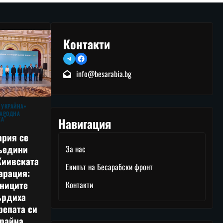
Контакти
Telegram
Facebook
info@besarabia.bg
 УКРАЙНА
АРОДНА
Навигация
КА
ария се
ъедини
За нас
Киивската
Екипът на Бесарабски фронт
арация:
тниците
Контакти
ърдиха
репата си
райна,