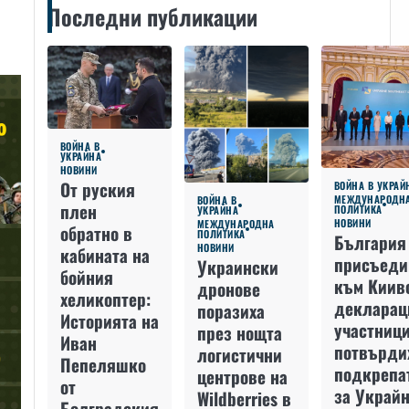
Последни публикации
ВОЙНА В
УКРАЙНА
НОВИНИ
От руския
ВОЙНА В УКРАЙ
МЕЖДУНАРОДН
ВОЙНА В
плен
ПОЛИТИКА
УКРАЙНА
НОВИНИ
МЕЖДУНАРОДНА
обратно в
ПОЛИТИКА
България
НОВИНИ
кабината на
присъеди
Украински
бойния
към Киив
дронове
хеликоптер:
декларац
поразиха
Историята на
участниц
през нощта
Иван
потвърди
логистични
Пепеляшко
подкрепа
центрове на
от
за Украйн
Wildberries в
Болградския