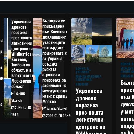
България се
Украински
присъедини
дронове
към Киивската
поразиха
декларация:
през нощта
на
участниците
логистични
потвърдиха
центрове на
р:
подкрепата си
Wildberries в
а
за Украйна,
Котовск,
осъдиха
Тамбовска
ВОЙНА В
о
руската
МЕЖДУН
ВОЙНА В
област, и в
ПОЛИТИ
УКРАЙНА
агресия и
Електростал,
НОВИНИ
МЕЖДУНАРОДНА
кия
призоваха за
ПОЛИТИКА
Московска
Бълг
НОВИНИ
засилване на
област
прис
Украински
международния
Valeriia
към 
натиск срещу
дронове
Skorych
Москва
декл
поразиха
06
2026-07-18
Valeriia Skorych
учас
през нощта
13:56
2026-07-16 23:49
потв
логистични
подк
центрове на
за Ук
Wildberries в