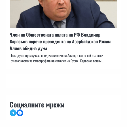
Член на Обществената палата на РФ Владимир
Карасьов нарече президента на Азербайджан Илхам
Алиев обидна дума
Тези думи прозвучаха след изявление на Алиев, в което той възложи
отговорността за катастрофата на самолет на Русия. Карасьов остави…
Социалните мрежи
Telegram
Facebook