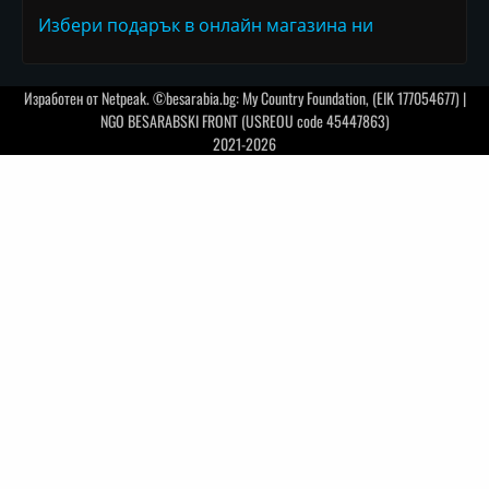
Избери подарък в онлайн магазина ни
Изработен от
Netpeak
. ©besarabia.bg: My Country Foundation, (EIK 177054677) |
NGO BESARABSKI FRONT (USREOU code 45447863)
2021-2026