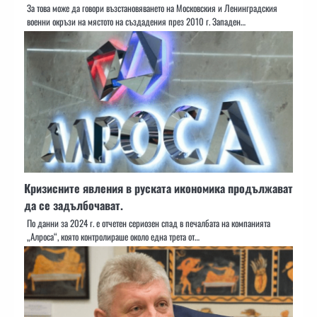
За това може да говори възстановяването на Московския и Ленинградския
военни окръзи на мястото на създадения през 2010 г. Западен…
Кризисните явления в руската икономика продължават
да се задълбочават.
По данни за 2024 г. е отчетен сериозен спад в печалбата на компанията
„Алроса“, която контролираше около една трета от…