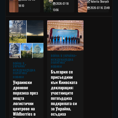
Valeriia Skorych
2026-07-18
18:10
2026-07-16 23:49
13:56
ВОЙНА В УКРАЙНА
МЕЖДУНАРОДНА
ПОЛИТИКА
ВОЙНА В
УКРАЙНА
НОВИНИ
МЕЖДУНАРОДНА
България се
ПОЛИТИКА
присъедини
НОВИНИ
към Киивската
Украински
декларация:
дронове
участниците
поразиха през
потвърдиха
нощта
подкрепата си
логистични
за Украйна,
центрове на
осъдиха
Wildberries в