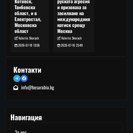
руската агресия
Котовск,
и призоваха за
Тамбовска
засилване на
област, и в
международния
Електростал,
натиск срещу
Московска
Москва
област
Valeriia Skorych
Valeriia Skorych
2026-07-16 23:49
2026-07-18 13:56
Контакти
Telegram
Facebook
info@besarabia.bg
Навигация
За нас