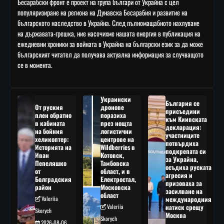
Бесарабски фронт е проект на група българи от Украйна с цел
популяризиране на региона на Дунавска Бесарабия и развитие на
българското наследство в Украйна. След пълномащабното нахлуване
на държавата-грешка, ние насочихме нашата енергия в публикация на
ежедневни хроники за войната в Украйна на български език за да може
българският читател да получава актуална информация за случващото
се в момента.
Украински
България се
От руския
дронове
присъедини
плен обратно
поразиха
към Киивската
в кабината
през нощта
декларация:
на бойния
логистични
участниците
хеликоптер:
центрове на
потвърдиха
Историята на
Wildberries в
подкрепата си
Иван
Котовск,
за Украйна,
Пепеляшко
Тамбовска
осъдиха руската
от
област, и в
агресия и
Болградския
Електростал,
призоваха за
район
Московска
засилване на
област
Valeriia
международния
Valeriia
натиск срещу
Skorych
Москва
Skorych
2026-08-06