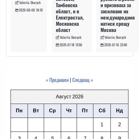
Valeriia Skorych
и призоваха за
Тамбовска
засилване на
област, и в
2026-08-06 18:10
международния
Електростал,
натиск срещу
Московска
Москва
област
Valeriia Skorych
Valeriia Skorych
2026-07-16 23:49
2026-07-18 13:56
« Предишен
|
Следващ »
Август 2026
Пн
Вт
Ср
Чт
Пт
Сб
Нд
1
2
3
4
5
6
7
8
9