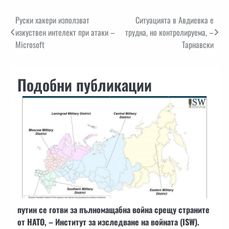
Навигация
Руски хакери използват
Ситуацията в Авдиевка е
изкуствен интелект при атаки –
трудна, но контролируема, –
Microsoft
Тарнавски
Подобни публикации
путин се готви за пълномащабна война срещу страните
от НАТО, – Институт за изследване на войната (ISW).