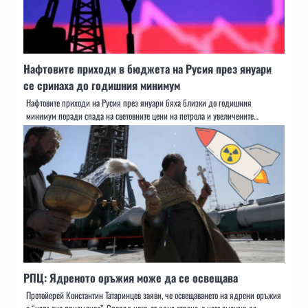
Нафтовите приходи в бюджета на Русия през януари
се сринаха до годишния минимум
Нафтовите приходи на Русия през януари бяха близки до годишния
минимум поради спада на световните цени на петрола и увеличените…
РПЦ: Ядреното оръжия може да се освещава
Протойерей Константин Татаринцев заяви, че освещаването на ядрени оръжия