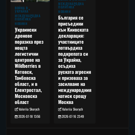
МЕЖДУНАРОДНА
ПОЛИТИКА
ВОЙНА В
УКРАЙНА
НОВИНИ
МЕЖДУНАРОДНА
България се
ПОЛИТИКА
присъедини
НОВИНИ
към Киивската
Украински
декларация:
дронове
участниците
поразиха през
потвърдиха
нощта
подкрепата си
логистични
за Украйна,
центрове на
осъдиха
Wildberries в
руската агресия
Котовск,
и призоваха за
Тамбовска
засилване на
област, и в
международния
Електростал,
натиск срещу
Московска
Москва
област
Valeriia Skorych
Valeriia Skorych
2026-07-16 23:49
2026-07-18 13:56