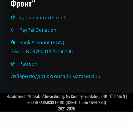
Фронт“
💳
Дари с карта (Stripe)
💠
PayPal Donation
🏦
Bank Account (BGN)
BG21UNCR70001525156106
💎
Patreon
Избери подарък в онлайн магазина ни
Изработен от
Netpeak
. ©besarabia.bg: My Country Foundation, (EIK 177054677) |
NGO BESARABSKI FRONT (USREOU code 45447863)
2021-2026