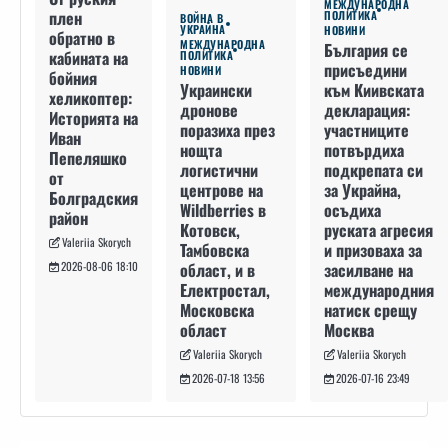
МЕЖДУНАРОДНА
плен
ПОЛИТИКА
ВОЙНА В
УКРАЙНА
НОВИНИ
обратно в
МЕЖДУНАРОДНА
България се
кабината на
ПОЛИТИКА
присъедини
НОВИНИ
бойния
към Киивската
Украински
хеликоптер:
декларация:
дронове
Историята на
участниците
поразиха през
Иван
потвърдиха
нощта
Пепеляшко
подкрепата си
логистични
от
за Украйна,
центрове на
Болградския
осъдиха
Wildberries в
район
руската агресия
Котовск,
Valeriia Skorych
и призоваха за
Тамбовска
засилване на
област, и в
2026-08-06 18:10
международния
Електростал,
натиск срещу
Московска
Москва
област
Valeriia Skorych
Valeriia Skorych
2026-07-16 23:49
2026-07-18 13:56