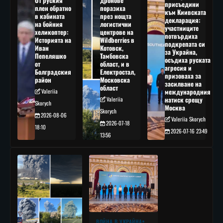
От руския
дронове
присъедини
плен обратно
поразиха
към Киивската
в кабината
през нощта
декларация:
на бойния
логистични
участниците
хеликоптер:
центрове на
потвърдиха
Историята на
Wildberries в
подкрепата си
Иван
Котовск,
за Украйна,
Пепеляшко
Тамбовска
осъдиха руската
от
област, и в
агресия и
Болградския
Електростал,
призоваха за
район
Московска
засилване на
област
Valeriia
международния
Valeriia
натиск срещу
Skorych
Москва
Skorych
2026-08-06
Valeriia Skorych
2026-07-18
18:10
2026-07-16 23:49
13:56
ВОЙНА В УКРАЙНА