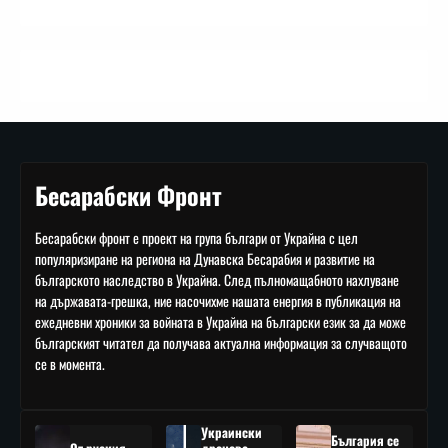
Бесарабски Фронт
Бесарабски фронт е проект на група българи от Украйна с цел
популяризиране на региона на Дунавска Бесарабия и развитие на
българското наследство в Украйна. След пълномащабното нахлуване
на държавата-грешка, ние насочихме нашата енергия в публикация на
ежедневни хроники за войната в Украйна на български език за да може
българският читател да получава актуална информация за случващото
се в момента.
Украински
България се