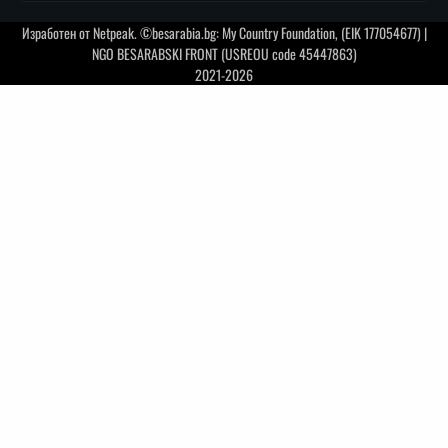
Изработен от
Netpeak
. ©besarabia.bg: My Country Foundation, (EIK 177054677) |
NGO BESARABSKI FRONT (USREOU code 45447863)
2021-2026