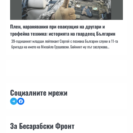
Плен, наранявания при евакуация на другари и
трофейна техника: историята на гвардеец Българин
39-годишният младши лейтенант Сергей с позивна Българин служи в 11-та
бригада на името на Михайло Грушевски. Бойният му път заслужава…
Социалните мрежи
Telegram
Facebook
За Бесарабски Фронт