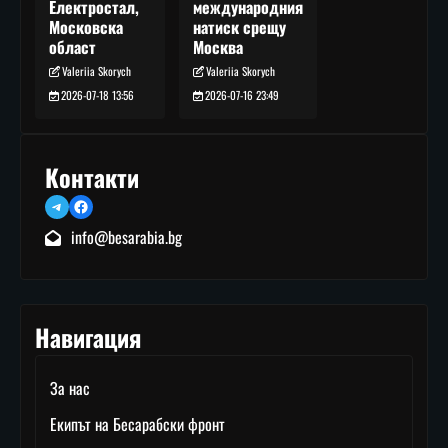
международния
Електростал,
натиск срещу
Московска
Москва
област
Valeriia Skorych
Valeriia Skorych
2026-07-16 23:49
2026-07-18 13:56
Контакти
Telegram
Facebook
info@besarabia.bg
Навигация
За нас
Екипът на Бесарабски фронт