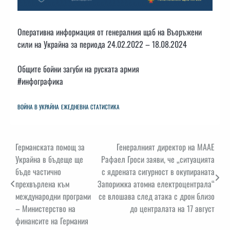
Оперативна информация от генералния щаб на Въоръжени
сили на Украйна за периода 24.02.2022 – 18.08.2024
Общите бойни загуби на руската армия
#инфографика
ВОЙНА В УКРАЙНА
ЕЖЕДНЕВНА СТАТИСТИКА
Навигация
Германската помощ за
Генералният директор на МААЕ
Украйна в бъдеще ще
Рафаел Гроси заяви, че „ситуацията
бъде частично
с ядрената сигурност в окупираната
прехвърлена към
Запорижка атомна електроцентрала“
международни програми
се влошава след атака с дрон близо
– Министерство на
до централата на 17 август
финансите на Германия