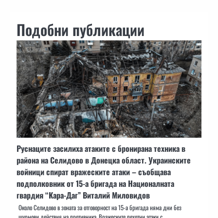
Подобни публикации
️Руснаците засилиха атаките с бронирана техника в
района на Селидово в Донецка област. Украинските
войници спират вражеските атаки – съобщава
подполковник от 15-а бригада на Националната
гвардия “Кара-Даг” Виталий Миловидов
Около Селидово в зоната за отговорност на 15-а бригада няма дни без
щурмови действия на противника. Вражеските пехотни атаки с…