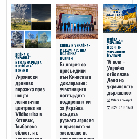
ВОЙНА В
УКРАЙНА
ВОЙНА В УКРАЙНА
НОВИНИ
МЕЖДУНАРОДНА
УКРАИНСКИ
ПОЛИТИКА
ВОЙНА В
БЪЛГАРИ
УКРАЙНА
НОВИНИ
15 юли –
МЕЖДУНАРОДНА
България се
ПОЛИТИКА
Украйна
присъедини
НОВИНИ
отбелязва
към Киивската
Украински
Деня на
декларация:
дронове
украинската
участниците
поразиха през
държавност
потвърдиха
нощта
Valeriia Skorych
подкрепата си
логистични
за Украйна,
центрове на
2026-07-15 13:29
осъдиха
Wildberries в
руската агресия
Котовск,
и призоваха за
Тамбовска
засилване на
област, и в
международния
Електростал,