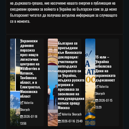
на държавата-грешка, ние насочихме нашата енергия в публикация на
ежедневни хроники за войната в Украйна на български език за да може
българският читател да получава актуална информация за случващото
се в момента.
Украински
България се
дронове
присъедини
поразиха
към Киивската
през нощта
декларация:
15 юли –
логистични
участниците
Украйна
центрове на
потвърдиха
отбелязва
Wildberries в
подкрепата си
Деня на
Котовск,
за Украйна,
украинската
Тамбовска
осъдиха руската
държавност
област, и в
агресия и
Електростал,
Valeriia
призоваха за
Московска
засилване на
Skorych
област
международния
2026-07-15
Valeriia
натиск срещу
Москва
13:29
Skorych
Valeriia Skorych
2026-07-18
2026-07-16 23:49
13:56