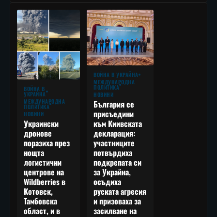
ВОЙНА В УКРАЙНА
МЕЖДУНАРОДНА
ПОЛИТИКА
ВОЙНА В
УКРАЙНА
НОВИНИ
МЕЖДУНАРОДНА
България се
ПОЛИТИКА
присъедини
НОВИНИ
към Киивската
Украински
декларация:
дронове
участниците
поразиха през
потвърдиха
нощта
подкрепата си
логистични
за Украйна,
центрове на
осъдиха
Wildberries в
руската агресия
Котовск,
и призоваха за
Тамбовска
засилване на
област, и в