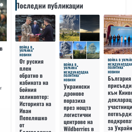
Последни публикации
в
ВОЙНА В
УКРАЙНА
НОВИНИ
От руския
ВОЙНА В УКРАЙ
МЕЖДУНАРОДН
ВОЙНА В
плен
ПОЛИТИКА
УКРАЙНА
НОВИНИ
МЕЖДУНАРОДНА
обратно в
ПОЛИТИКА
България
НОВИНИ
кабината на
присъеди
Украински
г
бойния
към Киив
дронове
хеликоптер:
декларац
поразиха
Историята на
участниц
през нощта
Иван
потвърди
логистични
Пепеляшко
подкрепа
центрове на
от
за Украйн
Wildberries в
Болградския