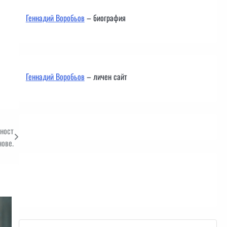
Геннадий Воробьов
– биография
Геннадий Воробьов
– личен сайт
еност
нове.
Контакти