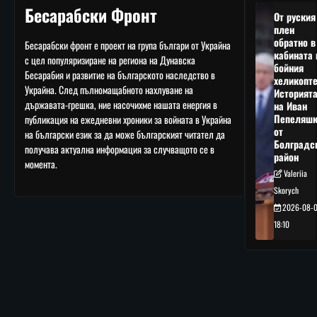
Бесарабски Фронт
От руския
плен
обратно в
Бесарабски фронт е проект на група българи от Украйна
кабината 
с цел популяризиране на региона на Дунавска
бойния
Бесарабия и развитие на българското наследство в
хеликопте
Украйна. След пълномащабното нахлуване на
Историят
държавата-грешка, ние насочихме нашата енергия в
на Иван
Пепеляшк
публикация на ежедневни хроники за войната в Украйна
от
на български език за да може българският читател да
Болградс
получава актуална информация за случващото се в
район
момента.
Valeriia
Skorych
2026-08-
18:10