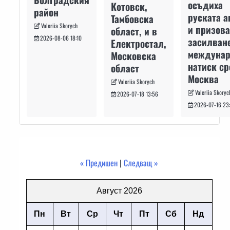
осъдиха
Котовск,
район
руската а
Тамбовска
Valeriia Skorych
и призова
област, и в
2026-08-06 18:10
засилван
Електростал,
междуна
Московска
натиск с
област
Москва
Valeriia Skorych
Valeriia Skoryc
2026-07-18 13:56
2026-07-16 23
« Предишен
|
Следващ »
Август 2026
Пн
Вт
Ср
Чт
Пт
Сб
Нд