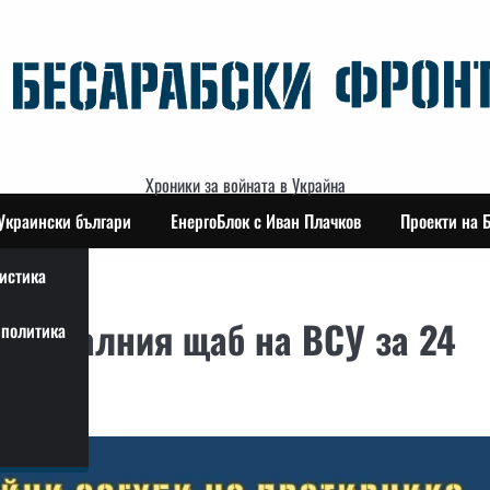
Хроники за войната в Украйна
Украински българи
ЕнергоБлок с Иван Плачков
Проекти на 
истика
генералния щаб на ВСУ за 24
политика