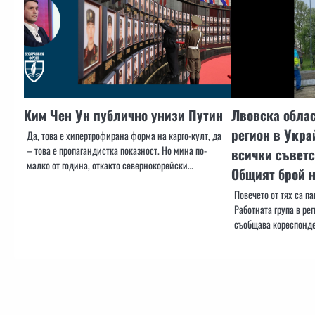
Ким Чен Ун публично унизи Путин
Лвовска облас
регион в Укра
Да, това е хипертрофирана форма на карго-култ, да
– това е пропагандистка показност. Но мина по-
всички съветс
малко от година, откакто севернокорейски…
Общият брой н
Повечето от тях са п
Работната група в рег
съобщава кореспонд