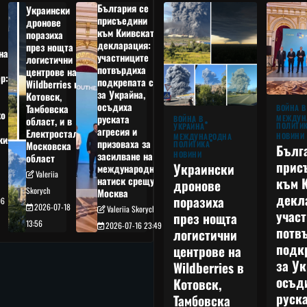
България се
Украински
присъедини
дронове
към Киивската
поразиха
декларация:
през нощта
на
участниците
логистични
потвърдиха
центрове на
р:
подкрепата си
Wildberries в
а
за Украйна,
Котовск,
осъдиха
Тамбовска
ВОЙНА В
о
руската
МЕЖДУН
ВОЙНА В
област, и в
ПОЛИТИ
УКРАЙНА
агресия и
Електростал,
НОВИНИ
МЕЖДУНАРОДНА
кия
призоваха за
ПОЛИТИКА
Московска
Бълг
НОВИНИ
засилване на
област
прис
Украински
международния
Valeriia
към 
натиск срещу
дронове
Skorych
Москва
декл
поразиха
06
2026-07-18
Valeriia Skorych
учас
през нощта
13:56
2026-07-16 23:49
потв
логистични
подк
центрове на
за Ук
Wildberries в
осъд
Котовск,
руска
Тамбовска