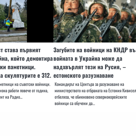
т става първият
Загубите на войници на КНДР въ
йна, който демонтира
войната в Украйна може да
ки паметници.
надхвърлят тези на Русия, –
а скулптурите е 312.
естонското разузнаване
аметници на съветски войници.
Командирът на Центъра за разузнаване на
иона работи повече от година,
министерството на отбраната на Естония Кивисел
ент на Радио…
отбеляза, че обикновено севернокорейските
войници са обучени да…