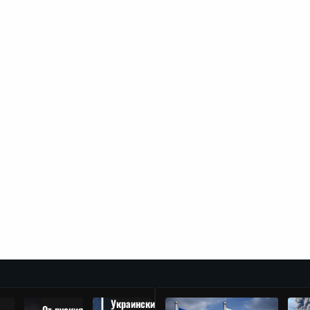
Украински
От руския