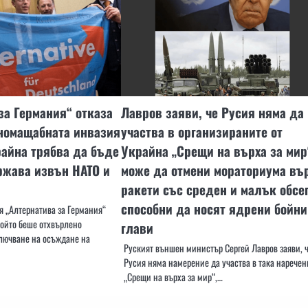
за Германия“ отказа
Лавров заяви, че Русия няма да
номащабната инвазия
участва в организираните от
райна трябва да бъде
Украйна „Срещи на върха за мир
ржава извън НАТО и
може да отмени мораториума въ
ракети със среден и малък обсег
способни да носят ядрени бойни
я „Алтернатива за Германия“
който беше отхвърлено
глави
лючване на осъждане на
Руският външен министър Сергей Лавров заяви, 
Русия няма намерение да участва в така наречен
„Срещи на върха за мир“,…