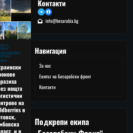
Контакти
Telegram
Facebook
info@besarabia.bg
ЙНА В
Навигация
РАЙНА
ЖДУНАРОДНА
ЛИТИКА
ВИНИ
За нас
краински
ронове
Екипът на Бесарабски фронт
оразиха
Контакти
рез нощта
огистични
нтрове на
ldberries в
товск,
Подкрепи екипа
амбовска
ласт, и в