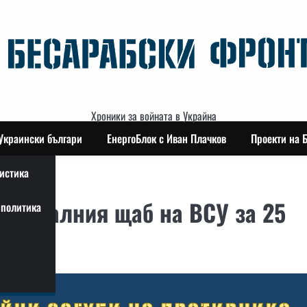
Хроники за войната в Украйна
Украински българи
ЕнергоБлок с Иван Плачков
Проекти на 
истика
генералния щаб на ВСУ за 25
политика