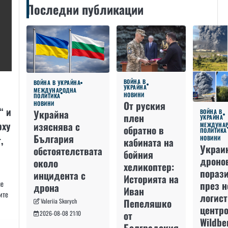
Последни публикации
ВОЙНА В
ВОЙНА В УКРАЙНА
УКРАЙНА
МЕЖДУНАРОДНА
НОВИНИ
ПОЛИТИКА
От руския
НОВИНИ
“ и
Украйна
ВОЙНА В
плен
УКРАЙНА
рху
изяснява с
МЕЖДУНА
обратно в
ПОЛИТИКА
България
,
НОВИНИ
кабината на
Украи
обстоятелствата
бойния
дроно
около
хеликоптер:
пораз
инцидента с
Историята на
че
през 
дрона
Иван
ите
логис
Пепеляшко
Valeriia Skorych
центро
от
2026-08-08 21:10
Wildbe
Болградския