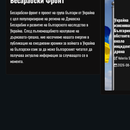
Бесарабски Фронт
Бесарабски фронт е проект на група българи от Украйна
с цел популяризиране на региона на Дунавска
Украйна
Бесарабия и развитие на българското наследство в
изяснява
Българи
Украйна. След пълномащабното нахлуване на
обстояте
държавата-грешка, ние насочихме нашата енергия в
около
публикация на ежедневни хроники за войната в Украйна
инциден
на български език за да може българският читател да
дрона
получава актуална информация за случващото се в
Valeriia 
момента.
2026-08-