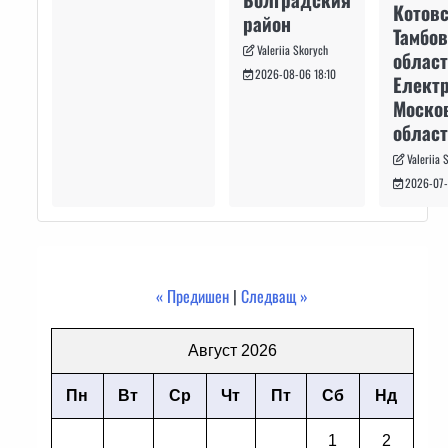
Котовс
район
Тамбо
Valeriia Skorych
област
2026-08-06 18:10
Електр
Моско
област
Valeriia 
2026-07-
« Предишен
|
Следващ »
Август 2026
Пн
Вт
Ср
Чт
Пт
Сб
Нд
1
2