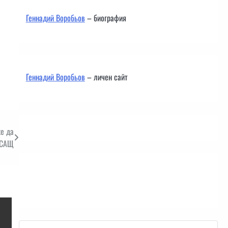
Геннадий Воробьов
– биография
Геннадий Воробьов
– личен сайт
же да
а САЩ
Контакти