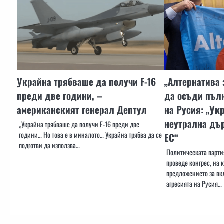
Украйна трябваше да получи F-16
„Алтернатива 
преди две години, –
да осъди пъл
американският генерал Дептул
на Русия: „Ук
неутрална дъ
„Украйна трябваше да получи F-16 преди две
години… Но това е в миналото… Украйна трябва да се
ЕС“
подготви да използва…
Политическата парти
проведе конгрес, на 
предложението за вк
агресията на Русия…