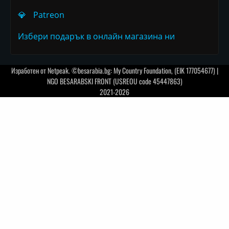
💎
Patreon
Избери подарък в онлайн магазина ни
Изработен от
Netpeak
. ©besarabia.bg: My Country Foundation, (EIK 177054677) |
NGO BESARABSKI FRONT (USREOU code 45447863)
2021-2026