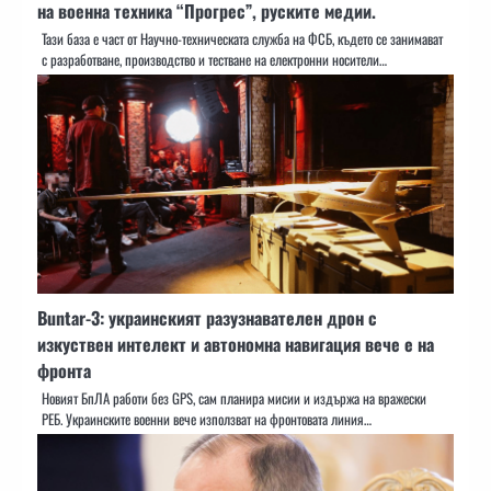
на военна техника “Прогрес”, руските медии.
Тази база е част от Научно-техническата служба на ФСБ, където се занимават
с разработване, производство и тестване на електронни носители…
Buntar-3: украинският разузнавателен дрон с
изкуствен интелект и автономна навигация вече е на
фронта
Новият БпЛА работи без GPS, сам планира мисии и издържа на вражески
РЕБ. Украинските военни вече използват на фронтовата линия…