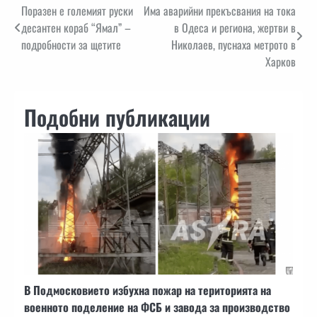
Навигация
Поразен е големият руски
Има аварийни прекъсвания на тока
десантен кораб “Ямал” –
в Одеса и региона, жертви в
подробности за щетите
Николаев, пуснаха метрото в
Харков
Подобни публикации
В Подмосковието избухна пожар на територията на
военното поделение на ФСБ и завода за производство