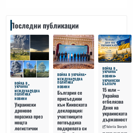
Последни публикации
ВОЙНА В
УКРАЙНА
ВОЙНА В УКРАЙНА
НОВИНИ
МЕЖДУНАРОДНА
УКРАИНСКИ
ПОЛИТИКА
ВОЙНА В
БЪЛГАРИ
УКРАЙНА
НОВИНИ
15 юли –
МЕЖДУНАРОДНА
България се
ПОЛИТИКА
Украйна
присъедини
НОВИНИ
отбелязва
към Киивската
Украински
Деня на
декларация:
дронове
украинската
участниците
поразиха през
държавност
потвърдиха
нощта
Valeriia Skorych
подкрепата си
логистични