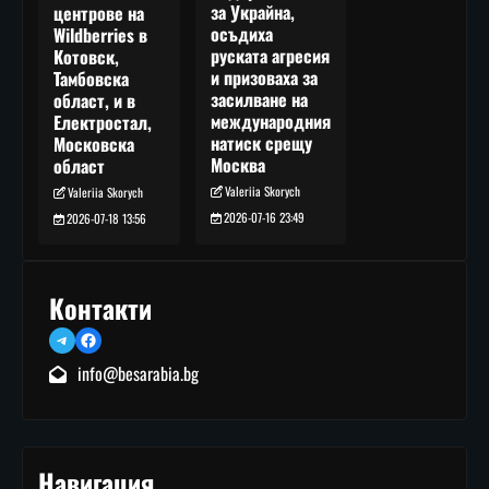
за Украйна,
центрове на
осъдиха
Wildberries в
руската агресия
Котовск,
и призоваха за
Тамбовска
засилване на
област, и в
международния
Електростал,
натиск срещу
Московска
Москва
област
Valeriia Skorych
Valeriia Skorych
2026-07-16 23:49
2026-07-18 13:56
Контакти
Telegram
Facebook
info@besarabia.bg
Навигация