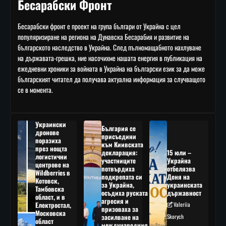
Бесарабски Фронт
Бесарабски фронт е проект на група българи от Украйна с цел
популяризиране на региона на Дунавска Бесарабия и развитие на
българското наследство в Украйна. След пълномащабното нахлуване
на държавата-грешка, ние насочихме нашата енергия в публикация на
ежедневни хроники за войната в Украйна на български език за да може
българският читател да получава актуална информация за случващото
се в момента.
Украински
България се
дронове
присъедини
поразиха
към Киивската
през нощта
декларация:
15 юли –
логистични
участниците
Украйна
центрове на
потвърдиха
отбелязва
Wildberries в
подкрепата си
Деня на
Котовск,
за Украйна,
украинската
Тамбовска
осъдиха руската
държавност
област, и в
агресия и
Електростал,
Valeriia
призоваха за
Московска
засилване на
Skorych
област
международния