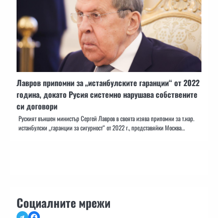
Лавров припомни за „истанбулските гаранции“ от 2022
година, докато Русия системно нарушава собствените
си договори
Руският външен министър Сергей Лавров в своята изява припомни за т.нар.
истанбулски „гаранции за сигурност“ от 2022 г., представяйки Москва…
Социалните мрежи
Telegram
Facebook