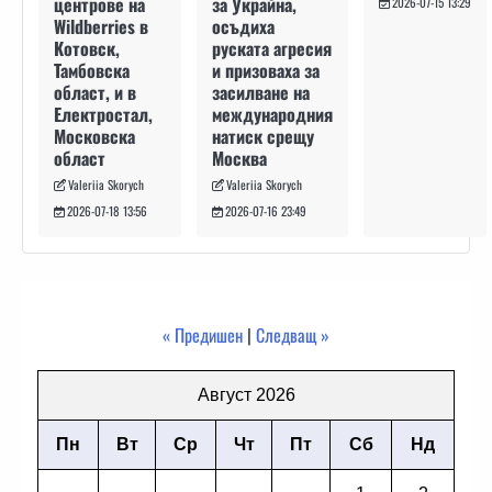
за Украйна,
центрове на
2026-07-15 13:29
осъдиха
Wildberries в
руската агресия
Котовск,
и призоваха за
Тамбовска
засилване на
област, и в
международния
Електростал,
натиск срещу
Московска
Москва
област
Valeriia Skorych
Valeriia Skorych
2026-07-16 23:49
2026-07-18 13:56
« Предишен
|
Следващ »
Август 2026
Пн
Вт
Ср
Чт
Пт
Сб
Нд