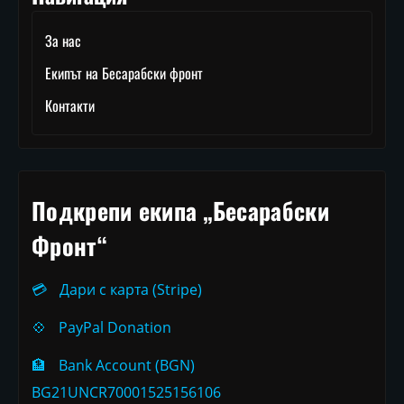
За нас
Екипът на Бесарабски фронт
Контакти
Подкрепи екипа „Бесарабски
Фронт“
💳
Дари с карта (Stripe)
💠
PayPal Donation
🏦
Bank Account (BGN)
BG21UNCR70001525156106