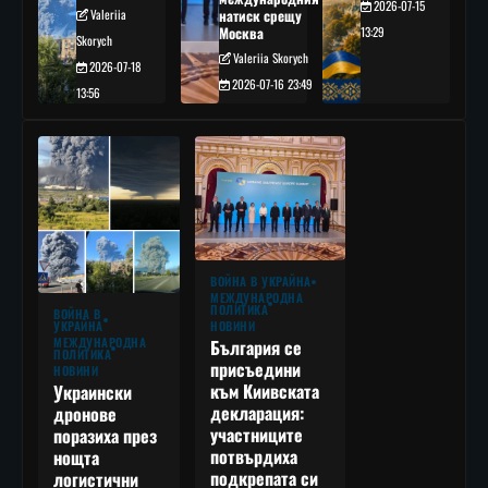
2026-07-15
Valeriia
натиск срещу
Москва
13:29
Skorych
Valeriia Skorych
2026-07-18
2026-07-16 23:49
13:56
ВОЙНА В УКРАЙНА
МЕЖДУНАРОДНА
ПОЛИТИКА
ВОЙНА В
УКРАЙНА
НОВИНИ
МЕЖДУНАРОДНА
България се
ПОЛИТИКА
присъедини
НОВИНИ
към Киивската
Украински
декларация:
дронове
участниците
поразиха през
потвърдиха
нощта
подкрепата си
логистични