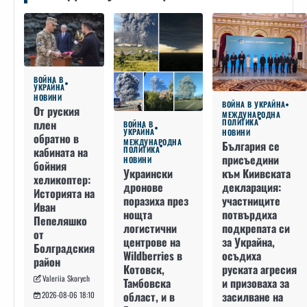
ВОЙНА В
УКРАЙНА
НОВИНИ
ВОЙНА В УКРАЙНА
От руския
МЕЖДУНАРОДНА
плен
ПОЛИТИКА
ВОЙНА В
УКРАЙНА
НОВИНИ
обратно в
МЕЖДУНАРОДНА
България се
кабината на
ПОЛИТИКА
присъедини
НОВИНИ
бойния
към Киивската
Украински
хеликоптер:
декларация:
дронове
Историята на
участниците
поразиха през
Иван
потвърдиха
нощта
Пепеляшко
подкрепата си
логистични
от
за Украйна,
центрове на
Болградския
осъдиха
Wildberries в
район
руската агресия
Котовск,
Valeriia Skorych
и призоваха за
Тамбовска
засилване на
област, и в
2026-08-06 18:10