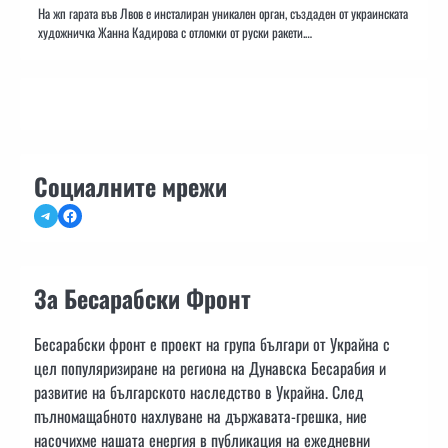
На жп гарата във Лвов е инсталиран уникален орган, създаден от украинската
художничка Жанна Кадирова с отломки от руски ракети.…
Социалните мрежи
Telegram
Facebook
За Бесарабски Фронт
Бесарабски фронт е проект на група българи от Украйна с
цел популяризиране на региона на Дунавска Бесарабия и
развитие на българското наследство в Украйна. След
пълномащабното нахлуване на държавата-грешка, ние
насочихме нашата енергия в публикация на ежедневни