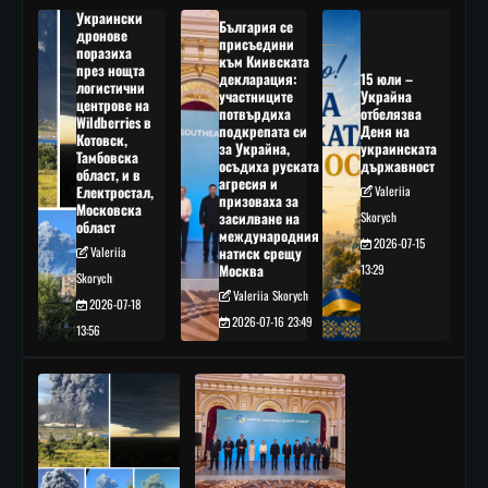
Украински
България се
дронове
присъедини
поразиха
към Киивската
през нощта
декларация:
15 юли –
логистични
участниците
Украйна
центрове на
потвърдиха
отбелязва
Wildberries в
подкрепата си
Деня на
Котовск,
за Украйна,
украинската
Тамбовска
осъдиха руската
държавност
област, и в
агресия и
Електростал,
Valeriia
призоваха за
Московска
засилване на
Skorych
област
международния
2026-07-15
Valeriia
натиск срещу
Москва
13:29
Skorych
Valeriia Skorych
2026-07-18
2026-07-16 23:49
13:56