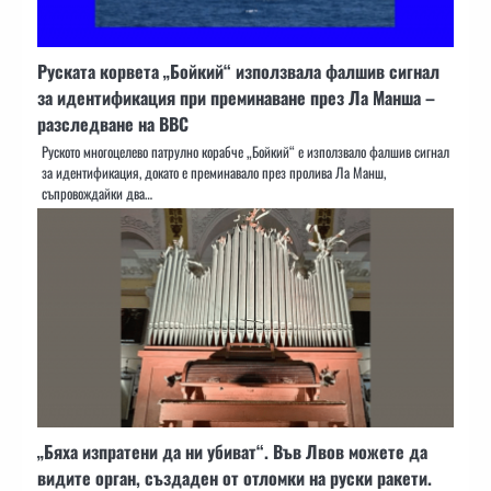
Руската корвета „Бойкий“ използвала фалшив сигнал
за идентификация при преминаване през Ла Манша –
разследване на BBC
Руското многоцелево патрулно корабче „Бойкий“ е използвало фалшив сигнал
за идентификация, докато е преминавало през пролива Ла Манш,
съпровождайки два…
„Бяха изпратени да ни убиват“. Във Лвов можете да
видите орган, създаден от отломки на руски ракети.