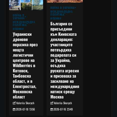
ВОЙНА В УКРАЙНА
МЕЖДУНАРОДНА
ПОЛИТИКА
ВОЙНА В
УКРАЙНА
НОВИНИ
МЕЖДУНАРОДНА
България се
ПОЛИТИКА
присъедини
НОВИНИ
към Киивската
Украински
декларация:
дронове
участниците
поразиха през
потвърдиха
нощта
подкрепата си
логистични
за Украйна,
центрове на
осъдиха
Wildberries в
руската агресия
Котовск,
и призоваха за
Тамбовска
засилване на
област, и в
международния
Електростал,
натиск срещу
Московска
Москва
област
Valeriia Skorych
Valeriia Skorych
2026-07-16 23:49
2026-07-18 13:56