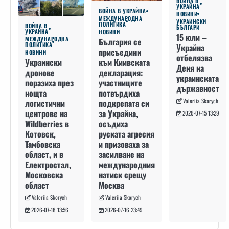
ВОЙНА В
УКРАЙНА
ВОЙНА В УКРАЙНА
НОВИНИ
МЕЖДУНАРОДНА
УКРАИНСКИ
ПОЛИТИКА
ВОЙНА В
БЪЛГАРИ
УКРАЙНА
НОВИНИ
15 юли –
МЕЖДУНАРОДНА
България се
ПОЛИТИКА
Украйна
присъедини
НОВИНИ
отбелязва
към Киивската
Украински
Деня на
декларация:
дронове
украинската
участниците
поразиха през
държавност
потвърдиха
нощта
Valeriia Skorych
подкрепата си
логистични
за Украйна,
центрове на
2026-07-15 13:29
осъдиха
Wildberries в
руската агресия
Котовск,
и призоваха за
Тамбовска
засилване на
област, и в
международния
Електростал,
натиск срещу
Московска
Москва
област
Valeriia Skorych
Valeriia Skorych
2026-07-16 23:49
2026-07-18 13:56