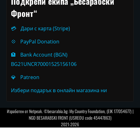
Подкрепи екипа „Бесарабски
Фронт“
💳
Дари с карта (Stripe)
💠
PayPal Donation
🏦
Bank Account (BGN)
BG21UNCR70001525156106
💎
Patreon
Избери подарък в онлайн магазина ни
Изработен от
Netpeak
. ©besarabia.bg: My Country Foundation, (EIK 177054677) |
NGO BESARABSKI FRONT (USREOU code 45447863)
2021-2026