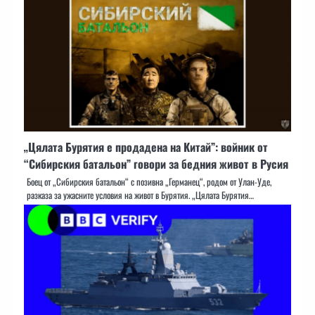
„Цялата Бурятия е продадена на Китай”: войник от
“Сибирския батальон” говори за бедния живот в Русия
Боец от „Сибирския батальон“ с позивна „Германец“, родом от Улан-Уде,
разказа за ужасните условия на живот в Бурятия. „Цялата Бурятия…