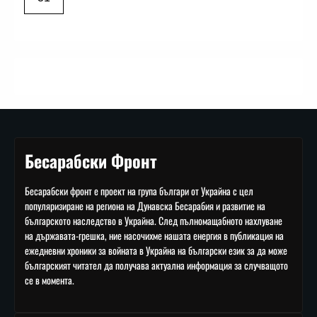
Бесарабски Фронт
Бесарабски фронт е проект на група българи от Украйна с цел
популяризиране на региона на Дунавска Бесарабия и развитие на
българското наследство в Украйна. След пълномащабното нахлуване
на държавата-грешка, ние насочихме нашата енергия в публикация на
ежедневни хроники за войната в Украйна на български език за да може
българският читател да получава актуална информация за случващото
се в момента.