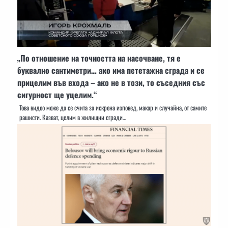
„По отношение на точността на насочване, тя е
буквално сантиметри… ако има пететажна сграда и се
прицелим във входа – ако не в този, то съседния със
сигурност ще уцелим.“
Това видео може да се счита за искрена изповед, макар и случайна, от самите
рашисти. Казват, целим в жилищни сгради…