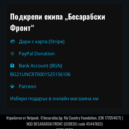
Подкрепи екипа „Бесарабски
Фронт“
💳
Дари с карта (Stripe)
💠
PayPal Donation
🏦
Bank Account (BGN)
BG21UNCR70001525156106
💎
Patreon
Избери подарък в онлайн магазина ни
Изработен от
Netpeak
. ©besarabia.bg: My Country Foundation, (EIK 177054677) |
NGO BESARABSKI FRONT (USREOU code 45447863)