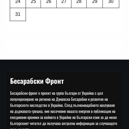
24
25
26
27
28
29
30
31
Бесарабски Фронт
Бесарабски фронт е проект на група българи от Украйна с цел
популяризиране на региона на Дунавска Бесарабия и развитие на
българското наследство в Украйна. След пълномащабното нахлуване
на държавата-грешка, ние насочихме нашата енергия в публикация на
ежедневни хроники за войната в Украйна на български език за да може
българският читател да получава актуална информация за случващото