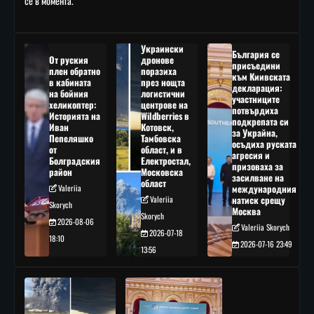
се в момента.
Украински
България се
От руския
дронове
присъедини
плен обратно
поразиха
към Киивската
в кабината
през нощта
декларация:
на бойния
логистични
участниците
хеликоптер:
центрове на
потвърдиха
Историята на
Wildberries в
подкрепата си
Иван
Котовск,
за Украйна,
Пепеляшко
Тамбовска
осъдиха руската
от
област, и в
агресия и
Болградския
Електростал,
призоваха за
район
Московска
засилване на
област
Valeriia
международния
Valeriia
натиск срещу
Skorych
Москва
Skorych
2026-08-06
Valeriia Skorych
2026-07-18
18:10
2026-07-16 23:49
13:56