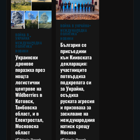
ВОЙНА В УКРАЙНА
МЕЖДУНАРОДНА
ПОЛИТИКА
ВОЙНА В
УКРАЙНА
НОВИНИ
МЕЖДУНАРОДНА
България се
ПОЛИТИКА
присъедини
НОВИНИ
към Киивската
Украински
декларация:
дронове
участниците
поразиха през
потвърдиха
нощта
подкрепата си
логистични
за Украйна,
центрове на
осъдиха
Wildberries в
руската агресия
Котовск,
и призоваха за
Тамбовска
засилване на
област, и в
международния
Електростал,
натиск срещу
Московска
Москва
област
Valeriia Skorych
Valeriia Skorych