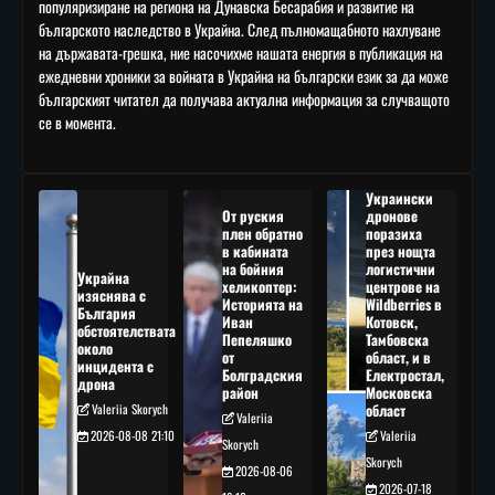
популяризиране на региона на Дунавска Бесарабия и развитие на
българското наследство в Украйна. След пълномащабното нахлуване
на държавата-грешка, ние насочихме нашата енергия в публикация на
ежедневни хроники за войната в Украйна на български език за да може
българският читател да получава актуална информация за случващото
се в момента.
Украински
От руския
дронове
плен обратно
поразиха
в кабината
през нощта
на бойния
логистични
Украйна
хеликоптер:
центрове на
изяснява с
Историята на
Wildberries в
България
Иван
Котовск,
обстоятелствата
Пепеляшко
Тамбовска
около
от
област, и в
инцидента с
Болградския
Електростал,
дрона
район
Московска
Valeriia Skorych
област
Valeriia
2026-08-08 21:10
Valeriia
Skorych
Skorych
2026-08-06
2026-07-18