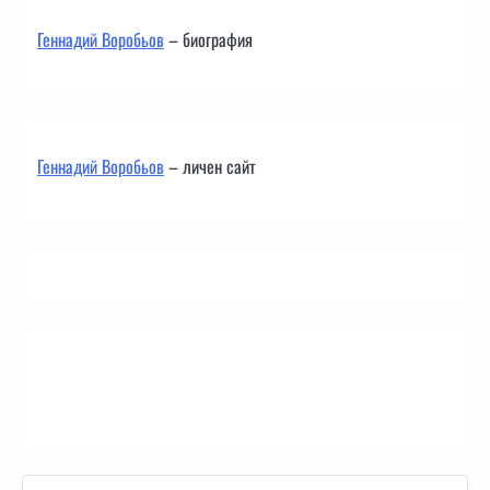
Геннадий Воробьов
– биография
Геннадий Воробьов
– личен сайт
Контакти