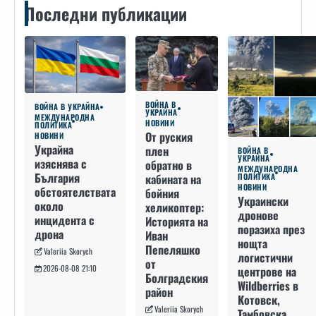
Последни публикации
ВОЙНА В
ВОЙНА В УКРАЙНА
УКРАЙНА
МЕЖДУНАРОДНА
НОВИНИ
ПОЛИТИКА
От руския
НОВИНИ
Украйна
плен
ВОЙНА В
УКРАЙНА
изяснява с
обратно в
МЕЖДУНАРОДНА
България
кабината на
ПОЛИТИКА
НОВИНИ
обстоятелствата
бойния
Украински
около
хеликоптер:
дронове
инцидента с
Историята на
поразиха през
дрона
Иван
нощта
Пепеляшко
Valeriia Skorych
логистични
от
2026-08-08 21:10
центрове на
Болградския
Wildberries в
район
Котовск,
Valeriia Skorych
Тамбовска