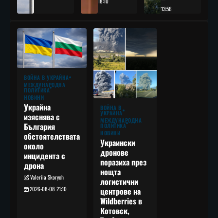
18:10
13:56
ВОЙНА В УКРАЙНА
МЕЖДУНАРОДНА
ПОЛИТИКА
НОВИНИ
Украйна
ВОЙНА В
УКРАЙНА
изяснява с
МЕЖДУНАРОДНА
България
ПОЛИТИКА
НОВИНИ
обстоятелствата
Украински
около
дронове
инцидента с
поразиха през
дрона
нощта
Valeriia Skorych
логистични
2026-08-08 21:10
центрове на
Wildberries в
Котовск,