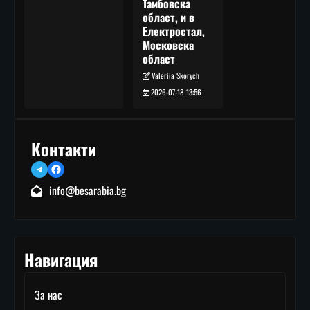
Тамбовска
област, и в
Електростал,
Московска
област
Valeriia Skorych
2026-07-18 13:56
Контакти
Telegram
Facebook
info@besarabia.bg
Навигация
За нас