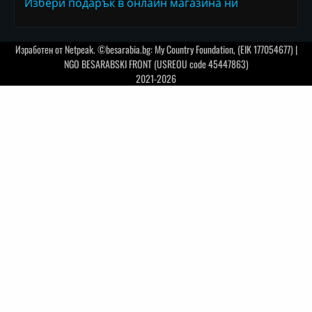
Избери подарък в онлайн магазина ни
Изработен от
Netpeak
. ©besarabia.bg: My Country Foundation, (EIK 177054677) |
NGO BESARABSKI FRONT (USREOU code 45447863)
2021-2026