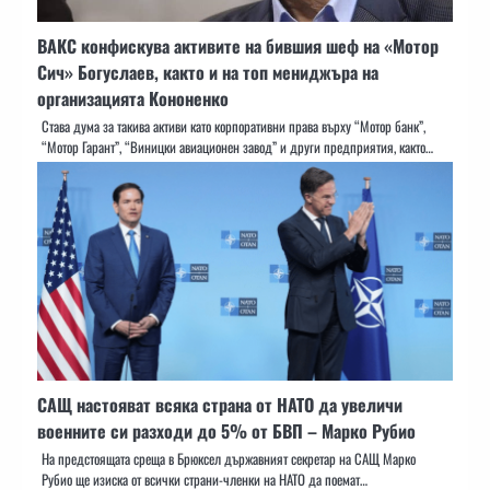
ВАКС конфискува активите на бившия шеф на «Мотор
Сич» Богуслаев, както и на топ мениджъра на
организацията Кононенко
Става дума за такива активи като корпоративни права върху “Мотор банк”,
“Мотор Гарант”, “Виницки авиационен завод” и други предприятия, както…
САЩ настояват всяка страна от НАТО да увеличи
военните си разходи до 5% от БВП – Марко Рубио
На предстоящата среща в Брюксел държавният секретар на САЩ Марко
Рубио ще изиска от всички страни-членки на НАТО да поемат…