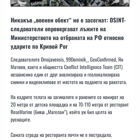
Никакъв „военен обект“ не е засегнат: OSINT-
следователи опровергават лъжите на
Министерството на отбраната на РФ относно
ударите по Кривой Рог
Следователите Dmojavensis, 99Dominik_, GeoConfirmed, Ян
Матюев, както и общността Conflict Intelligence Team (CIT)
независимо един от друг анализираха и геолокализираха
снимки и видеоклипове от мястото на падането на ракетата.
На кадрите телата на загиналите и ранените се намират на
20 метра от детска площадка и на 70-110 метра от ресторант
RoseMarine (бивш „Магелан“), който уж бил целта на
руснаците.
Самата сграда на ресторанта почти не е пострадала,