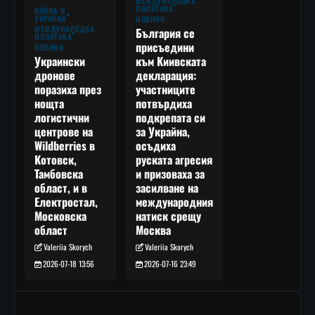
МЕЖДУНАРОДНА
ПОЛИТИКА
ВОЙНА В
УКРАЙНА
НОВИНИ
МЕЖДУНАРОДНА
България се
ПОЛИТИКА
присъедини
НОВИНИ
към Киивската
Украински
декларация:
дронове
участниците
поразиха през
потвърдиха
нощта
подкрепата си
логистични
за Украйна,
центрове на
осъдиха
Wildberries в
руската агресия
Котовск,
и призоваха за
Тамбовска
засилване на
област, и в
международния
Електростал,
натиск срещу
Московска
Москва
област
Valeriia Skorych
Valeriia Skorych
2026-07-16 23:49
2026-07-18 13:56