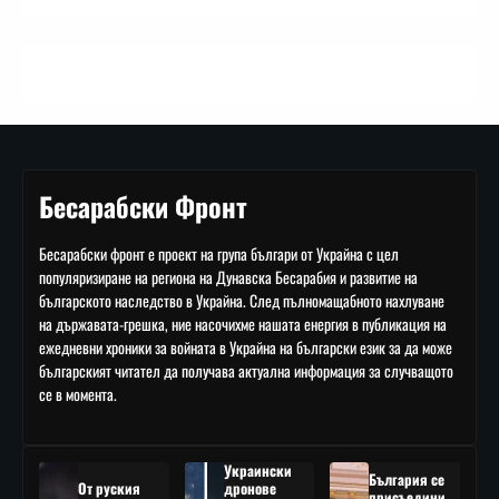
Бесарабски Фронт
Бесарабски фронт е проект на група българи от Украйна с цел
популяризиране на региона на Дунавска Бесарабия и развитие на
българското наследство в Украйна. След пълномащабното нахлуване
на държавата-грешка, ние насочихме нашата енергия в публикация на
ежедневни хроники за войната в Украйна на български език за да може
българският читател да получава актуална информация за случващото
се в момента.
Украински
България се
От руския
дронове
присъедини