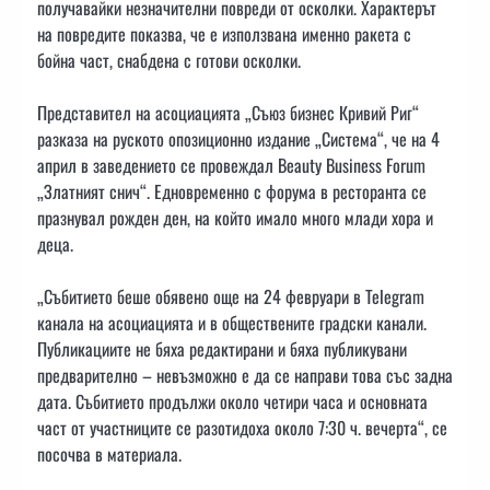
получавайки незначителни повреди от осколки. Характерът
на повредите показва, че е използвана именно ракета с
бойна част, снабдена с готови осколки.
Представител на асоциацията „Съюз бизнес Кривий Риг“
разказа на руското опозиционно издание „Система“, че на 4
април в заведението се провеждал Beauty Business Forum
„Златният снич“. Едновременно с форума в ресторанта се
празнувал рожден ден, на който имало много млади хора и
деца.
„Събитието беше обявено още на 24 февруари в Telegram
канала на асоциацията и в обществените градски канали.
Публикациите не бяха редактирани и бяха публикувани
предварително – невъзможно е да се направи това със задна
дата. Събитието продължи около четири часа и основната
част от участниците се разотидоха около 7:30 ч. вечерта“, се
посочва в материала.