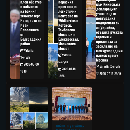
плен обратно
поразиха
към Киивската
в кабината
през нощта
декларация:
на бойния
логистични
участниците
хеликоптер:
центрове на
потвърдиха
Историята на
Wildberries в
подкрепата си
Иван
Котовск,
за Украйна,
Пепеляшко
Тамбовска
осъдиха руската
от
област, и в
агресия и
Болградския
Електростал,
призоваха за
район
Московска
засилване на
област
Valeriia
международния
Valeriia
натиск срещу
Skorych
Москва
Skorych
2026-08-06
Valeriia Skorych
2026-07-18
18:10
2026-07-16 23:49
13:56
ВОЙНА В УКРАЙНА