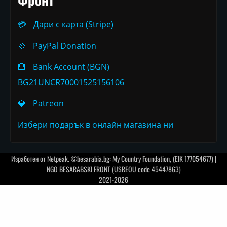
💳
Дари с карта (Stripe)
💠
PayPal Donation
🏦
Bank Account (BGN)
BG21UNCR70001525156106
💎
Patreon
Избери подарък в онлайн магазина ни
Изработен от
Netpeak
. ©besarabia.bg: My Country Foundation, (EIK 177054677) |
NGO BESARABSKI FRONT (USREOU code 45447863)
2021-2026