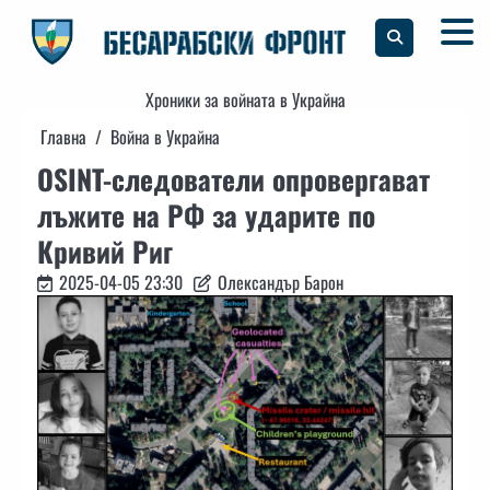
Skip
to
content
Хроники за войната в Украйна
Главна
Война в Украйна
OSINT-следователи опровергават
лъжите на РФ за ударите по
Кривий Риг
2025-04-05 23:30
Олександър Барон