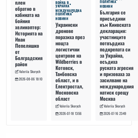
плен
ПОЛИТИКА
ВОЙНА В
УКРАЙНА
НОВИНИ
обратно в
МЕЖДУНАРОДНА
България се
кабината на
ПОЛИТИКА
присъедини
НОВИНИ
бойния
към Киивската
Украински
хеликоптер:
декларация:
дронове
Историята на
участниците
поразиха през
Иван
потвърдиха
нощта
Пепеляшко
подкрепата си
логистични
от
за Украйна,
центрове на
Болградския
осъдиха
Wildberries в
район
руската агресия
Котовск,
Valeriia Skorych
и призоваха за
Тамбовска
засилване на
област, и в
2026-08-06 18:10
международния
Електростал,
натиск срещу
Московска
Москва
област
Valeriia Skorych
Valeriia Skorych
2026-07-16 23:49
2026-07-18 13:56