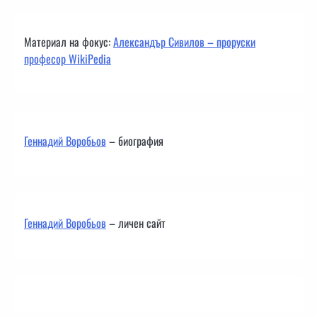
Материал на фокус:
Александър Сивилов – проруски
професор WikiPedia
Геннадий Воробьов
– биография
Геннадий Воробьов
– личен сайт