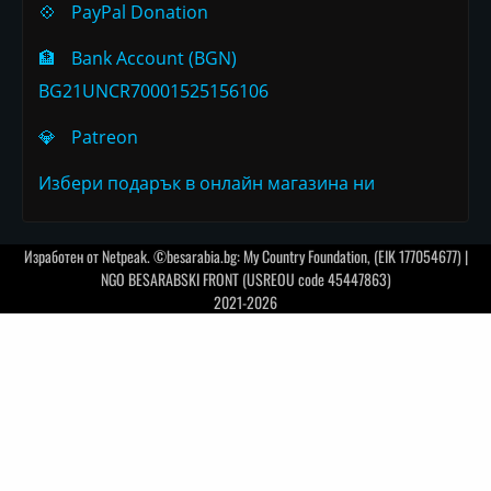
💠
PayPal Donation
🏦
Bank Account (BGN)
BG21UNCR70001525156106
💎
Patreon
Избери подарък в онлайн магазина ни
Изработен от
Netpeak
. ©besarabia.bg: My Country Foundation, (EIK 177054677) |
NGO BESARABSKI FRONT (USREOU code 45447863)
2021-2026