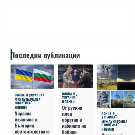
Контакти
Последни публикации
ВОЙНА В
ВОЙНА В УКРАЙНА
УКРАЙНА
МЕЖДУНАРОДНА
НОВИНИ
ПОЛИТИКА
От руския
НОВИНИ
Украйна
плен
ВОЙНА В
УКРАЙНА
изяснява с
обратно в
МЕЖДУНАРОДНА
България
кабината на
ПОЛИТИКА
НОВИНИ
обстоятелствата
бойния