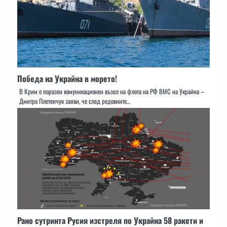
Победа на Украйна в морето!
В Крим е поразен комуникационен възел на флота на РФ ВМС на Украйна –
Дмитро Плетенчук заяви, че след редовните…
Рано сутринта Русия изстреля по Украйна 58 ракети и