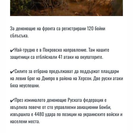
За денонощие на фронта са регистрирани 120 бойни
сблъсъка.
✔️Най-трудно е в Покровско направление. Там нашите
защитници са отблйснали 41 атаки на окупаторите.
✔️Силите за отбрана продължават да поддържат плацдарм
на левия бряг на Днипро в района на Херсон. Две руски атаки
бяха неуспешни.
✔️През изминалото денонощие Руската федерация е
хвърлила повече от сто управляеми авиационни бомби,
извършила е 4480 удара по позиции на украинските войски и
населени места.