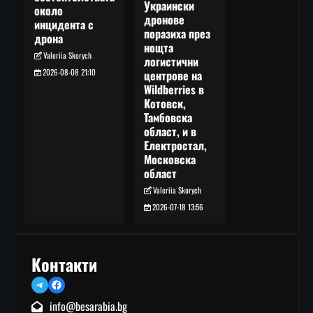
Украински
около
дронове
инцидента с
поразиха през
дрона
нощта
Valeriia Skorych
логистични
2026-08-08 21:10
центрове на
Wildberries в
Котовск,
Тамбовска
област, и в
Електростал,
Московска
област
Valeriia Skorych
2026-07-18 13:56
Контакти
Telegram
Facebook
info@besarabia.bg