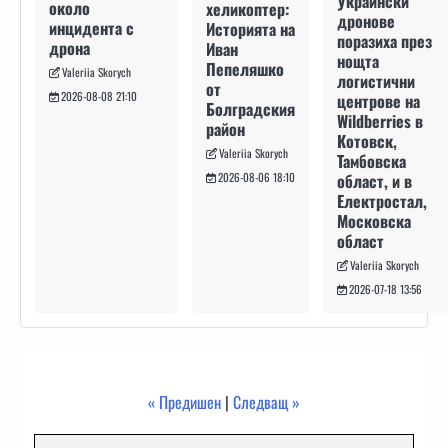
Украински
около
хеликоптер:
дронове
инцидента с
Историята на
поразиха през
дрона
Иван
нощта
Пепеляшко
Valeriia Skorych
логистични
от
2026-08-08 21:10
центрове на
Болградския
Wildberries в
район
Котовск,
Valeriia Skorych
Тамбовска
област, и в
2026-08-06 18:10
Електростал,
Московска
област
Valeriia Skorych
2026-07-18 13:56
« Предишен
|
Следващ »