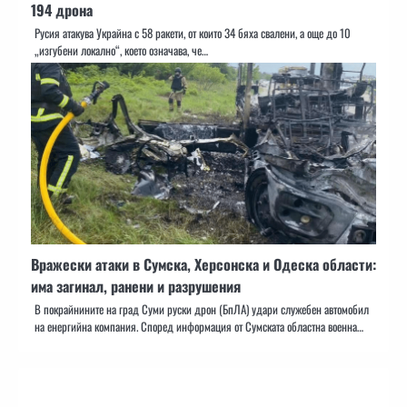
194 дрона
Русия атакува Украйна с 58 ракети, от които 34 бяха свалени, а още до 10
„изгубени локално“, което означава, че…
Вражески атаки в Сумска, Херсонска и Одеска области:
има загинал, ранени и разрушения
В покрайнините на град Суми руски дрон (БпЛА) удари служебен автомобил
на енергийна компания. Според информация от Сумската областна военна…