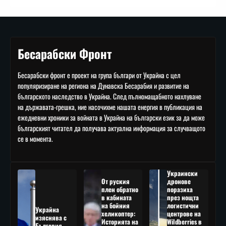
Бесарабски Фронт
Бесарабски фронт е проект на група българи от Украйна с цел
популяризиране на региона на Дунавска Бесарабия и развитие на
българското наследство в Украйна. След пълномащабното нахлуване
на държавата-грешка, ние насочихме нашата енергия в публикация на
ежедневни хроники за войната в Украйна на български език за да може
българският читател да получава актуална информация за случващото
се в момента.
Украински
От руския
дронове
плен обратно
поразиха
в кабината
през нощта
на бойния
логистични
Украйна
хеликоптер:
центрове на
изяснява с
Историята на
Wildberries в
България