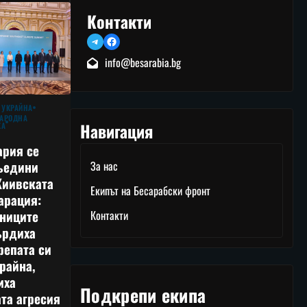
Контакти
Telegram
Facebook
info@besarabia.bg
 УКРАЙНА
АРОДНА
Навигация
КА
ария се
ъедини
За нас
Киивската
Екипът на Бесарабски фронт
арация:
тниците
Контакти
ърдиха
репата си
райна,
иха
Подкрепи екипа
та агресия