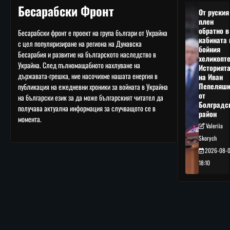
Бесарабски Фронт
От руския
плен
обратно в
Бесарабски фронт е проект на група българи от Украйна
кабината 
с цел популяризиране на региона на Дунавска
бойния
Бесарабия и развитие на българското наследство в
хеликопте
Украйна. След пълномащабното нахлуване на
Историят
държавата-грешка, ние насочихме нашата енергия в
на Иван
Пепеляшк
публикация на ежедневни хроники за войната в Украйна
от
на български език за да може българският читател да
Болградс
получава актуална информация за случващото се в
район
момента.
Valeriia
Skorych
2026-08-
18:10