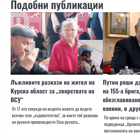
Подобни публикации
Лъжливите разкази на жител на
Путин реши да
Курска област за „зверствата на
на 155-а бриг
ВСУ“
обезглавяване
военни, в др
От 17-ата секунда на видеото можете да видите
всички тези „издевателства“, за които той разказва
По време на среща с 
на руските пропагандисти Сега руската…
подводница „Арханге
постиженията на ком