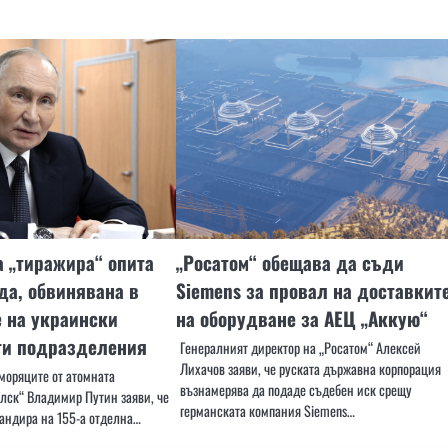
 „тиражира“ опита
„Росатом“ обещава да съди
ада, обвинявана в
Siemens за провал на доставкит
 на украински
на оборудване за АЕЦ „Аккую“
уги подразделения
Генералният директор на „Росатом“ Алексей
Лихачов заяви, че руската държавна корпорация
моряците от атомната
възнамерява да подаде съдебен иск срещу
лск“ Владимир Путин заяви, че
германската компания Siemens…
андира на 155-а отделна…