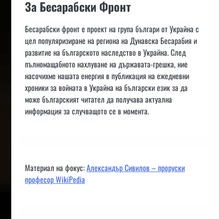
За Бесарабски Фронт
Бесарабски фронт е проект на група българи от Украйна с
цел популяризиране на региона на Дунавска Бесарабия и
развитие на българското наследство в Украйна. След
пълномащабното нахлуване на държавата-грешка, ние
насочихме нашата енергия в публикация на ежедневни
хроники за войната в Украйна на български език за да
може българският читател да получава актуална
информация за случващото се в момента.
Материал на фокус:
Александър Сивилов – проруски
професор WikiPedia