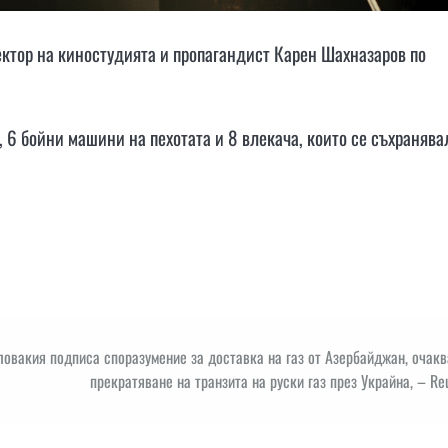
ектор на киностудията и пропагандист Карен Шахназаров по
, 6 бойни машини на пехотата и 8 влекача, които се съхранява
ловакия подписа споразумение за доставка на газ от Азербайджан, очак
прекратяване на транзита на руски газ през Украйна, – Re