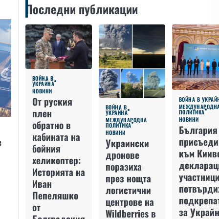
Последни публикации
ВОЙНА В
УКРАЙНА
НОВИНИ
От руския
ВОЙНА В УКРАЙ
МЕЖДУНАРОДН
ВОЙНА В
плен
ПОЛИТИКА
УКРАЙНА
НОВИНИ
МЕЖДУНАРОДНА
обратно в
ПОЛИТИКА
България
НОВИНИ
кабината на
присъеди
е
Украински
бойния
към Киив
дронове
хеликоптер:
декларац
поразиха
Историята на
участниц
през нощта
Иван
потвърди
логистични
Пепеляшко
подкрепа
центрове на
от
за Украйн
Wildberries в
Болградския