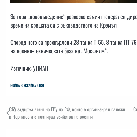
За това „нововъведение“ разказва самият генерален дир
време на срещата си с ръководството на Кремъл.
Според него са прехвърлени 28 танка Т-55, 8 танка ПТ-76
на военно-техническата база на „Мосфилм“.
Източник: УНИАН
ВОЙНА В УКРАЙНА
СВЯТ
Навигация
СБУ задържа агент на ГРУ на РФ, който е организирал палежи
С
в Чернигов и е планирал убийства на военни