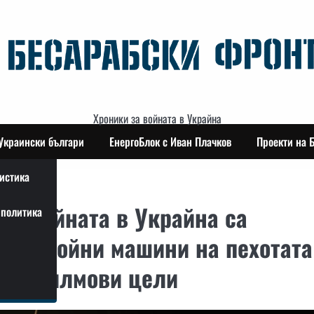
Хроники за войната в Украйна
Украински българи
ЕнергоБлок с Иван Плачков
Проекти на 
истика
ъм войната в Украйна са
политика
ве и бойни машини на пехотата
и за филмови цели