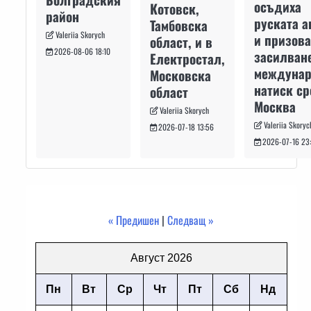
осъдиха
Котовск,
район
руската а
Тамбовска
Valeriia Skorych
и призова
област, и в
2026-08-06 18:10
засилван
Електростал,
междуна
Московска
натиск с
област
Москва
Valeriia Skorych
Valeriia Skoryc
2026-07-18 13:56
2026-07-16 23
« Предишен
|
Следващ »
Август 2026
Пн
Вт
Ср
Чт
Пт
Сб
Нд