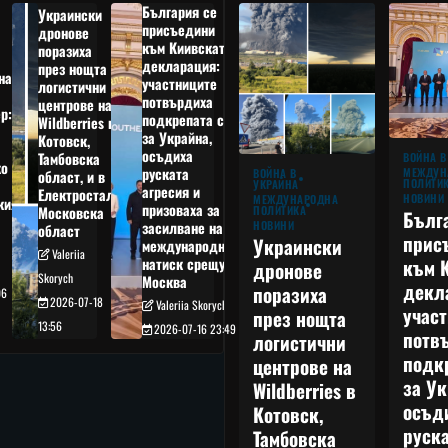
България се
Украински
присъедини
дронове
към Киивската
поразиха
декларация:
през нощта
на
участниците
логистични
потвърдиха
центрове на
р:
подкрепата си
Wildberries в
а
за Украйна,
Котовск,
осъдиха
Тамбовска
ВОЙНА В
о
руската
МЕЖДУН
ВОЙНА В
област, и в
ПОЛИТИ
УКРАЙНА
агресия и
Електростал,
НОВИНИ
МЕЖДУНАРОДНА
кия
призоваха за
ПОЛИТИКА
Московска
Бълг
НОВИНИ
засилване на
област
прис
Украински
международния
Valeriia
към 
натиск срещу
дронове
Skorych
Москва
декл
поразиха
06
2026-07-18
Valeriia Skorych
учас
през нощта
13:56
2026-07-16 23:49
потв
логистични
подк
центрове на
за Ук
Wildberries в
осъд
Котовск,
руска
Тамбовска