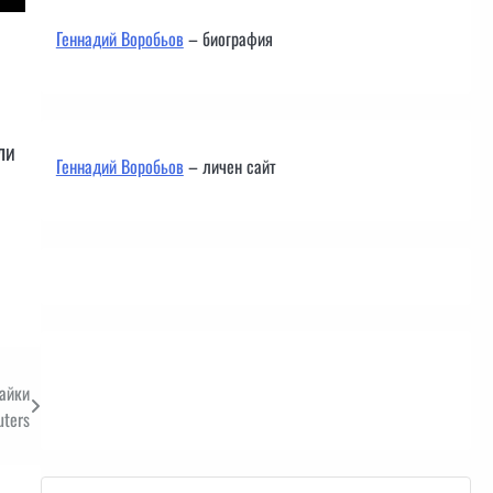
Геннадий Воробьов
– биография
ли
Геннадий Воробьов
– личен сайт
Контакти
вайки
uters