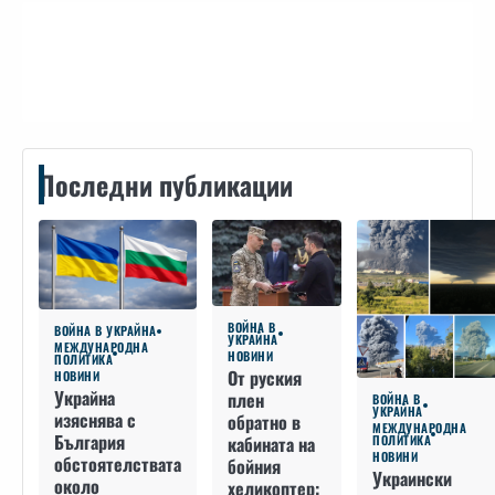
Контакти
Последни публикации
ВОЙНА В
ВОЙНА В УКРАЙНА
УКРАЙНА
МЕЖДУНАРОДНА
НОВИНИ
ПОЛИТИКА
От руския
НОВИНИ
Украйна
плен
ВОЙНА В
УКРАЙНА
изяснява с
обратно в
МЕЖДУНАРОДНА
България
кабината на
ПОЛИТИКА
НОВИНИ
обстоятелствата
бойния
Украински
около
хеликоптер: