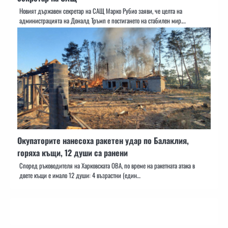
Новият държавен секретар на САЩ Марко Рубио заяви, че целта на
администрацията на Доналд Тръмп е постигането на стабилен мир.…
Окупаторите нанесоха ракетен удар по Балаклия,
горяха къщи, 12 души са ранени
Според ръководителя на Харковската ОВА, по време на ракетната атака в
двете къщи е имало 12 души: 4 възрастни (един…