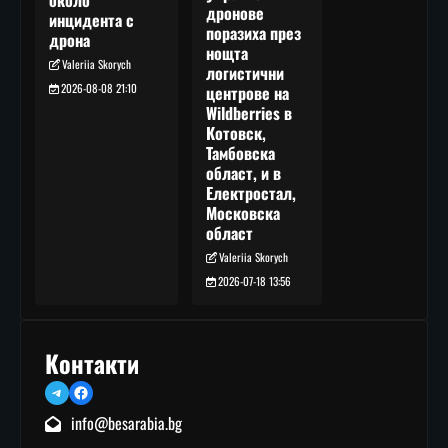
около
дронове
инцидента с
поразиха през
дрона
нощта
Valeriia Skorych
логистични
2026-08-08 21:10
центрове на
Wildberries в
Котовск,
Тамбовска
област, и в
Електростал,
Московска
област
Valeriia Skorych
2026-07-18 13:56
Контакти
Telegram
Facebook
info@besarabia.bg