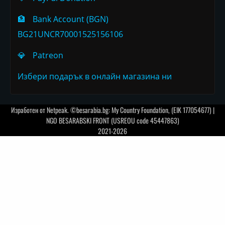
🏦
Bank Account (BGN)
BG21UNCR70001525156106
💎
Patreon
Избери подарък в онлайн магазина ни
Изработен от
Netpeak
. ©besarabia.bg: My Country Foundation, (EIK 177054677) |
NGO BESARABSKI FRONT (USREOU code 45447863)
2021-2026