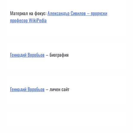
Материал на фокус:
Александър Сивилов – проруски
професор WikiPedia
Геннадий Воробьов
– биография
Геннадий Воробьов
– личен сайт