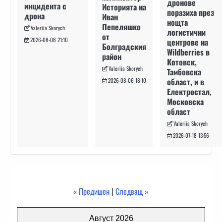
дронове
инцидента с
Историята на
поразиха през
дрона
Иван
нощта
Пепеляшко
Valeriia Skorych
логистични
от
2026-08-08 21:10
центрове на
Болградския
Wildberries в
район
Котовск,
Valeriia Skorych
Тамбовска
област, и в
2026-08-06 18:10
Електростал,
Московска
област
Valeriia Skorych
2026-07-18 13:56
« Предишен
|
Следващ »
Август 2026