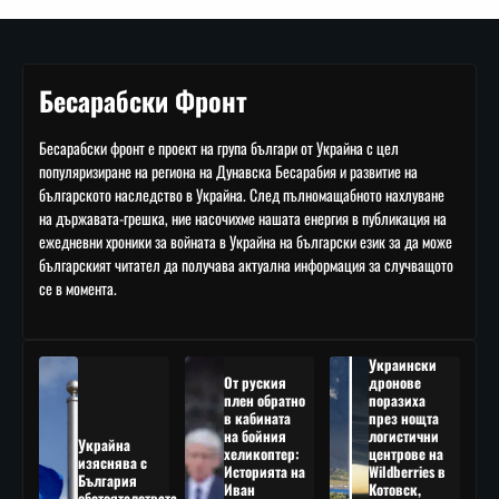
Бесарабски Фронт
Бесарабски фронт е проект на група българи от Украйна с цел
популяризиране на региона на Дунавска Бесарабия и развитие на
българското наследство в Украйна. След пълномащабното нахлуване
на държавата-грешка, ние насочихме нашата енергия в публикация на
ежедневни хроники за войната в Украйна на български език за да може
българският читател да получава актуална информация за случващото
се в момента.
Украински
От руския
дронове
плен обратно
поразиха
в кабината
през нощта
на бойния
логистични
Украйна
хеликоптер:
центрове на
изяснява с
Историята на
Wildberries в
България
Иван
Котовск,
обстоятелствата