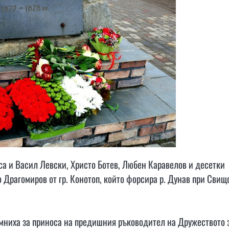
са и Васил Левски, Христо Ботев, Любен Каравелов и десетки
о Драгомиров от гр. Конотоп, който форсира р. Дунав при Свищ
мниха за приноса на предишния ръководител на Дружеството 