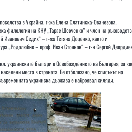
посолства в Украйна, г-жа Елена Слатинска-Ованезова,
нска филология на КНУ „Тарас Шевченко“ и член на ръководств
й Иванович Седих“ – г-жа Тетяна Доценко, както и
тура „Родолюбие – проф. Иван Стоянов“ – г-н Сергей Деордиев
вкл. украинските българи в Освобождението на България, за ко
населени места в страната. Бе отбелязано, че списъкът на
 съвременната украинска държава е наброявал хиляди.