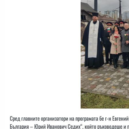
Сред главните организатори на програмата бе г-н Евгени
България – Юрий Иванович Седих“, който ръководеше и 