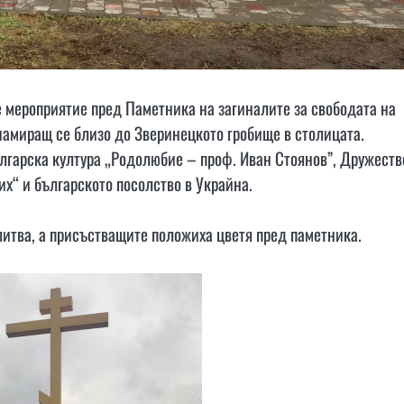
де мероприятие пред Паметника на загиналите за свободата на
, намиращ се близо до Зверинецкото гробище в столицата.
ългарска култура „Родолюбие – проф. Иван Стоянов”, Дружеств
х“ и българското посолство в Украйна.
литва, а присъстващите положиха цветя пред паметника.