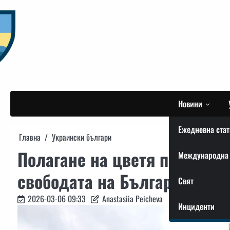
Skip
to
content
Новини
Ежедневна стат
Главна
Украински българи
Полагане на цветя пред Пам
Международна 
свободата на България в гр.
Свят
2026-03-06 09:33
Anastasiia Peicheva
Инциденти