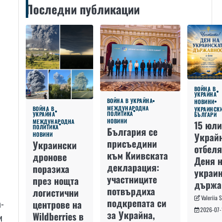
Последни публикации
ВОЙНА В
УКРАЙНА
ВОЙНА В УКРАЙНА
НОВИНИ
МЕЖДУНАРОДНА
ВОЙНА В
УКРАИНСК
ПОЛИТИКА
УКРАЙНА
БЪЛГАРИ
НОВИНИ
МЕЖДУНАРОДНА
15 юли
ПОЛИТИКА
България се
Украй
НОВИНИ
присъедини
Украински
отбеля
към Киивската
дронове
Деня 
декларация:
поразиха
украин
участниците
през нощта
държа
потвърдиха
логистични
Valeriia 
подкрепата си
а-
центрове на
2026-07-
за Украйна,
Wildberries в
и