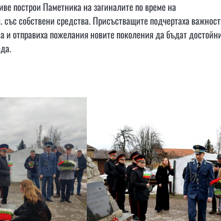
иве построи Паметника на загиналите по време на
кл. със собствени средства. Присъстващите подчертаха важност
на и отправиха пожелания новите поколения да бъдат достойн
да.