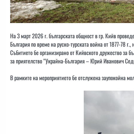
На 3 март 2026 г. българската общност в гр. Кийв прове
България по време на руско-турската война от 1877-78 г.
Събитието бе организирано от Кийвското дружество за б
за приятелство “Украйна-България – Юрий Иванович Седи
В рамките на мероприятието бе отслужена заупокойна мо