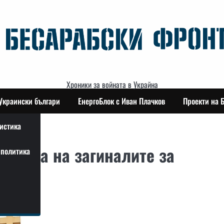
Хроники за войната в Украйна
Украински българи
ЕнергоБлок с Иван Плачков
Проекти на 
истика
етника на загиналите за
политика
 Кийв