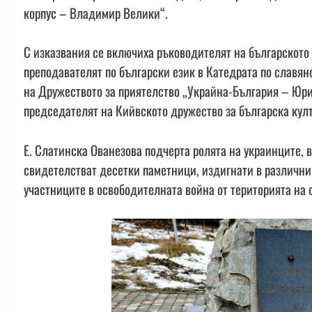
корпус – Владимир Велики“.
С изказвания се включиха ръководителят на българското 
преподавателят по български език в Катедрата по славя
на Дружеството за приятелство „Украйна-България – Юри
председателят на Кийвското дружество за българска кул
Е. Слатинска Ованезова подчерта ролята на украинците, 
свидетелстват десетки паметници, издигнати в различни 
участниците в освободителната война от територията на