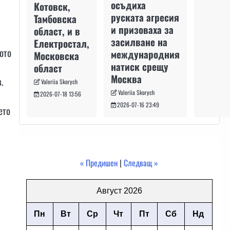
осъдиха
Котовск,
руската агресия
Тамбовска
и призоваха за
област, и в
засилване на
Електростал,
ото
международния
Московска
натиск срещу
област
Москва
.
Valeriia Skorych
Valeriia Skorych
2026-07-18 13:56
2026-07-16 23:49
ето
« Предишен
|
Следващ »
Август 2026
Пн
Вт
Ср
Чт
Пт
Сб
Нд