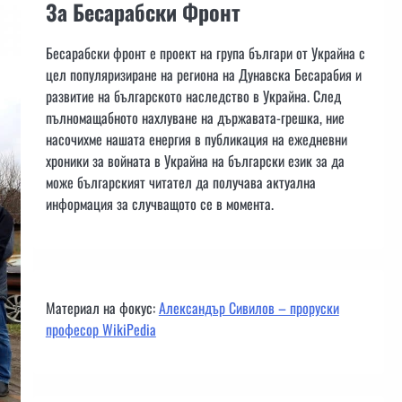
За Бесарабски Фронт
Бесарабски фронт е проект на група българи от Украйна с
цел популяризиране на региона на Дунавска Бесарабия и
развитие на българското наследство в Украйна. След
пълномащабното нахлуване на държавата-грешка, ние
насочихме нашата енергия в публикация на ежедневни
хроники за войната в Украйна на български език за да
може българският читател да получава актуална
информация за случващото се в момента.
Материал на фокус:
Александър Сивилов – проруски
професор WikiPedia