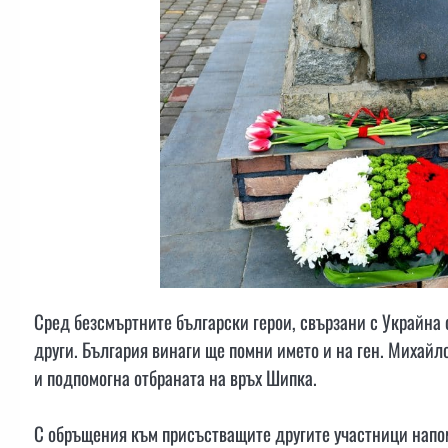
Сред безсмъртните български герои, свързани с Украйна 
други. България винаги ще помни името и на ген. Михайл
и подпомогна отбраната на връх Шипка.
С обръщения към присъстващите другите участници напо