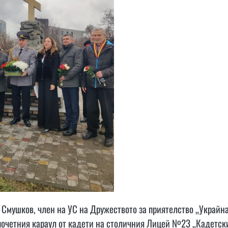
й Смушков, член на УС на Дружеството за приятелство „Украйн
почетния караул от кадети на столичния Лицей №23 „Кадетск