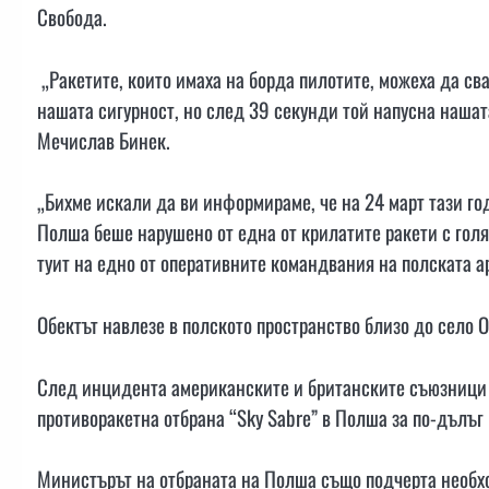
Свобода.
„Ракетите, които имаха на борда пилотите, можеха да сва
нашата сигурност, но след 39 секунди той напусна нашат
Мечислав Бинек.
„Бихме искали да ви информираме, че на 24 март тази го
Полша беше нарушено от една от крилатите ракети с голя
туит на едно от оперативните командвания на полската а
Обектът навлезе в полското пространство близо до село 
След инцидента американските и британските съюзници 
противоракетна отбрана “Sky Sabre” в Полша за по-дълъг 
Министърът на отбраната на Полша също подчерта необхо