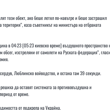
лят този обект, ако беше летял по-навътре и беше застрашил
а територия“, каза съветникът на министъра на отбраната
дина в 04:23 [05:23 киевско време] въздушното пространство 
м обсег, изстреляни от самолети на Руската федерация“, глас
рмия.
Осердув, Люблинско войводство, и остана там 39 секунди.
решиха да оставят системата за противовъздушна и
период от време.
димостта от подкрепа на Украйна.