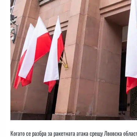
Когато се разбра за ракетната атака срещу Лвовска обла