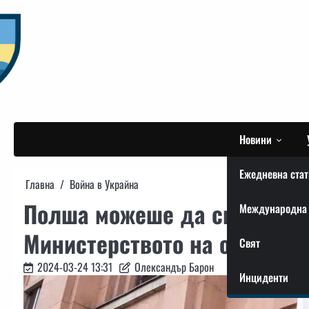
Skip
to
content
Новини
Ежедневна стат
Главна
Война в Украйна
Полша можеше да свалила р
Международна 
Министерството на отбраната
Свят
2024-03-24 13:31
Олександър Барон
Инциденти