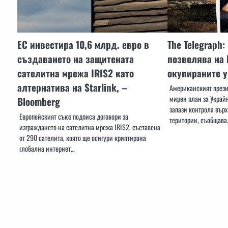
ЕС инвестира 10,6 млрд. евро в
The Telegraph
създаването на защитената
позволява на
сателитна мрежа IRIS2 като
окупираните 
алтернатива на Starlink, –
Американският през
мирен план за Украйн
Bloomberg
запази контрола вър
Европейският съюз подписа договори за
територии, съобщава
изграждането на сателитна мрежа IRIS2, съставена
от 290 сателита, която ще осигури криптирана
глобална интернет…