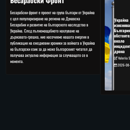
Бесарабски Фронт
Бесарабски фронт е проект на група българи от Украйна
с цел популяризиране на региона на Дунавска
Украйна
Бесарабия и развитие на българското наследство в
изяснява
Българи
Украйна. След пълномащабното нахлуване на
обстояте
държавата-грешка, ние насочихме нашата енергия в
около
публикация на ежедневни хроники за войната в Украйна
инциден
на български език за да може българският читател да
дрона
получава актуална информация за случващото се в
Valeriia 
момента.
2026-08-