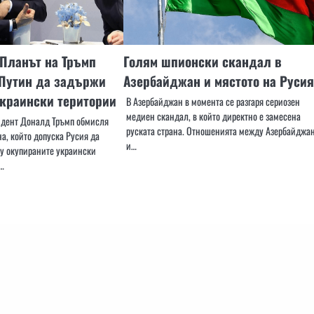
: Планът на Тръмп
Голям шпионски скандал в
 Путин да задържи
Азербайджан и мястото на Русия
украински територии
В Азербайджан в момента се разгаря сериозен
медиен скандал, в който директно е замесена
идент Доналд Тръмп обмисля
руската страна. Отношенията между Азербайджа
а, който допуска Русия да
и…
ху окупираните украински
…