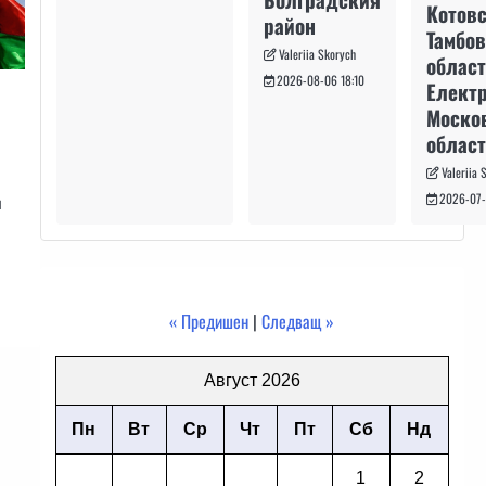
Котовс
район
Тамбо
Valeriia Skorych
област
2026-08-06 18:10
Електр
Моско
област
Valeriia 
2026-07-
н
« Предишен
|
Следващ »
Август 2026
Пн
Вт
Ср
Чт
Пт
Сб
Нд
1
2