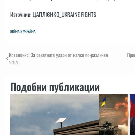
Източник: ЦАПЛІЄНКО_UKRAINE FIGHTS
ВОЙНА В УКРАЙНА
Навигация
Коваленко: За ракетните удари от малко по-различен
При
ъгъл…
Подобни публикации