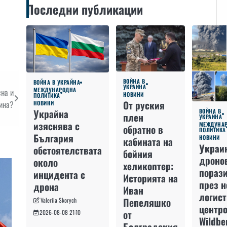
Последни публикации
ВОЙНА В
ВОЙНА В УКРАЙНА
УКРАЙНА
МЕЖДУНАРОДНА
сна и
НОВИНИ
ПОЛИТИКА
От руския
ина?
НОВИНИ
Украйна
ВОЙНА В
плен
УКРАЙНА
изяснява с
МЕЖДУНА
обратно в
ПОЛИТИКА
България
НОВИНИ
кабината на
Украи
обстоятелствата
бойния
дроно
около
хеликоптер:
пораз
инцидента с
Историята на
през 
дрона
Иван
логис
Пепеляшко
Valeriia Skorych
центро
от
2026-08-08 21:10
Wildbe
Болградския