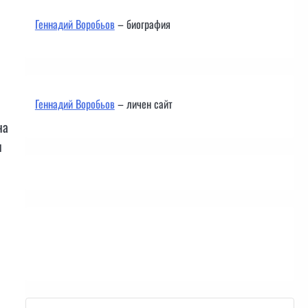
Геннадий Воробьов
– биография
Геннадий Воробьов
– личен сайт
на
и
Контакти