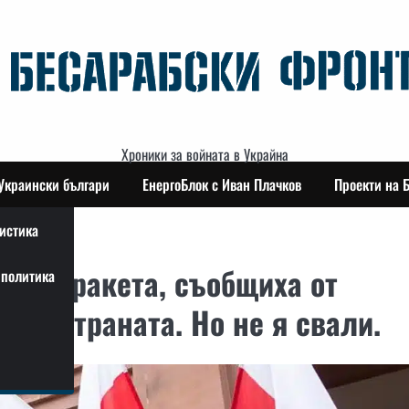
Хроники за войната в Украйна
Украински българи
ЕнергоБлок с Иван Плачков
Проекти на 
истика
уска ракета, съобщиха от
политика
 на страната. Но не я свали.