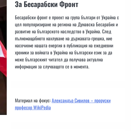
За Бесарабски Фронт
Бесарабски фронт е проект на група българи от Украйна с
цел популяризиране на региона на Дунавска Бесарабия и
развитие на българското наследство в Украйна. След
пълномащабното нахлуване на държавата-грешка, ние
насочихме нашата енергия в публикация на ежедневни
хроники за войната в Украйна на български език за да
може българският читател да получава актуална
информация за случващото се в момента.
Материал на фокус:
Александър Сивилов – проруски
професор WikiPedia