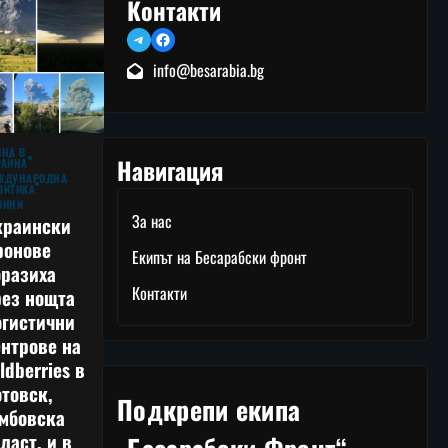
Контакти
Telegram
Facebook
info@besarabia.bg
ЙНА В
Навигация
РАЙНА
ЖДУНАРОДНА
ЛИТИКА
ВИНИ
За нас
краински
ронове
Екипът на Бесарабски фронт
оразиха
Контакти
рез нощта
огистични
нтрове на
ldberries в
товск,
Подкрепи екипа
амбовска
ласт, и в