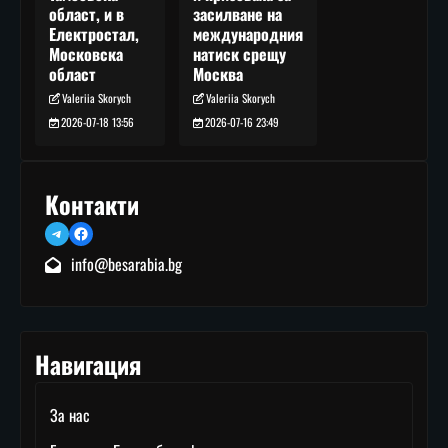
засилване на
област, и в
международния
Електростал,
натиск срещу
Московска
Москва
област
Valeriia Skorych
Valeriia Skorych
2026-07-16 23:49
2026-07-18 13:56
Контакти
Telegram
Facebook
info@besarabia.bg
Навигация
За нас