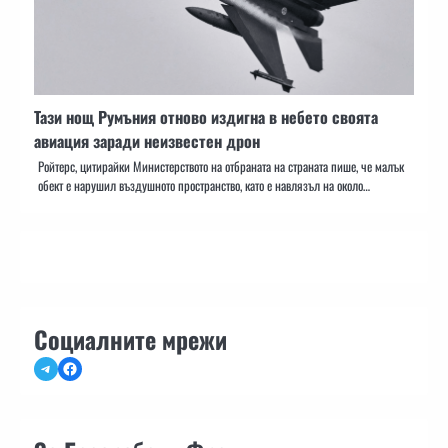
Тази нощ Румъния отново издигна в небето своята
авиация заради неизвестен дрон
Ройтерс, цитирайки Министерството на отбраната на страната пише, че малък
обект е нарушил въздушното пространство, като е навлязъл на около…
Социалните мрежи
Telegram
Facebook