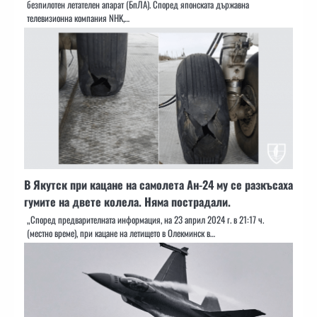
безпилотен летателен апарат (БпЛА). Според японската държавна
телевизионна компания NHK,…
В Якутск при кацане на самолета Ан-24 му се разкъсаха
гумите на двете колела. Няма пострадали.
„Според предварителната информация, на 23 април 2024 г. в 21:17 ч.
(местно време), при кацане на летището в Олекминск в…