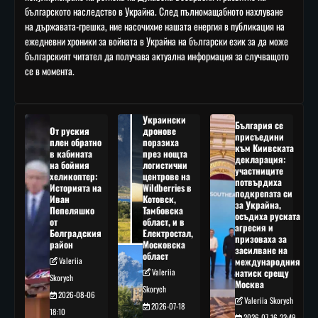
българското наследство в Украйна. След пълномащабното нахлуване
на държавата-грешка, ние насочихме нашата енергия в публикация на
ежедневни хроники за войната в Украйна на български език за да може
българският читател да получава актуална информация за случващото
се в момента.
Украински
България се
От руския
дронове
присъедини
плен обратно
поразиха
към Киивската
в кабината
през нощта
декларация:
на бойния
логистични
участниците
хеликоптер:
центрове на
потвърдиха
Историята на
Wildberries в
подкрепата си
Иван
Котовск,
за Украйна,
Пепеляшко
Тамбовска
осъдиха руската
от
област, и в
агресия и
Болградския
Електростал,
призоваха за
район
Московска
засилване на
област
Valeriia
международния
Valeriia
натиск срещу
Skorych
Москва
Skorych
2026-08-06
Valeriia Skorych
2026-07-18
18:10
2026-07-16 23:49