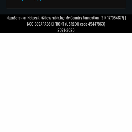
Изработен от
Netpeak
. ©besarabia.bg: My Country Foundation, (EIK 177054677) |
NGO BESARABSKI FRONT (USREOU code 45447863)
2021-2026