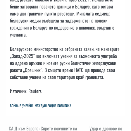
беше затворила повечето граници с Беларус, като остави
само два гранични пункта работещи. Миналата седмица
беларуски медии съобщиха за задържането на полски
гражданин в Беларус по подозрение в шпионаж, свързан с
ученията.
Беларуското министерство на отбраната заяви, че маневрите
„Запад-2025“ ще включват учения за възможната употреба
на ядрено оръжие и новите руски балистични хиперзвукови
ракети „Орешник“. В същото време НАТО ще проведе свои
собствени учения на своя територия край границата.
Източник: Reuters
ВОЙНА В УКРАЙНА
МЕЖДУНАРОДНА ПОЛИТИКА
Навигация
САЩ към Европа: Спрете покупките на
Удар с дронове по