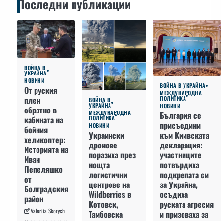
Последни публикации
ВОЙНА В
УКРАЙНА
НОВИНИ
ВОЙНА В УКРАЙНА
От руския
МЕЖДУНАРОДНА
плен
ПОЛИТИКА
ВОЙНА В
УКРАЙНА
НОВИНИ
обратно в
МЕЖДУНАРОДНА
България се
кабината на
ПОЛИТИКА
присъедини
НОВИНИ
бойния
към Киивската
Украински
хеликоптер:
декларация:
дронове
Историята на
участниците
поразиха през
Иван
потвърдиха
нощта
Пепеляшко
подкрепата си
логистични
от
за Украйна,
центрове на
Болградския
осъдиха
Wildberries в
район
руската агресия
Котовск,
Valeriia Skorych
и призоваха за
Тамбовска