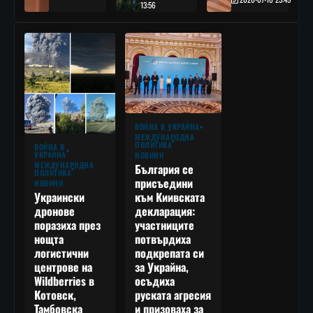
13:56
ВОЙНА В УКРАЙНА
МЕЖДУНАРОДНА
ПОЛИТИКА
ВОЙНА В
УКРАЙНА
НОВИНИ
МЕЖДУНАРОДНА
България се
ПОЛИТИКА
присъедини
НОВИНИ
към Киивската
Украински
декларация:
дронове
участниците
поразиха през
потвърдиха
нощта
подкрепата си
логистични
за Украйна,
центрове на
осъдиха
Wildberries в
руската агресия
Котовск,
и призоваха за
Тамбовска