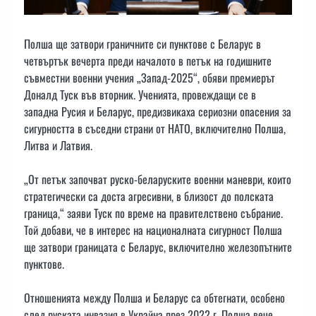
Полша ще затвори граничните си пунктове с Беларус в
четвъртък вечерта преди началото в петък на годишните
съвместни военни учения „Запад-2025“, обяви премиерът
Доналд Туск във вторник. Ученията, провеждащи се в
западна Русия и Беларус, предизвикаха сериозни опасения за
сигурността в съседни страни от НАТО, включително Полша,
Литва и Латвия.
„От петък започват руско-беларуските военни маневри, които
стратегически са доста агресивни, в близост до полската
граница,“ заяви Туск по време на правителствено събрание.
Той добави, че в интерес на националната сигурност Полша
ще затвори границата с Беларус, включително железопътните
пунктове.
Отношенията между Полша и Беларус са обтегнати, особено
след руската инвазия в Украйна през 2022 г. Полша вече