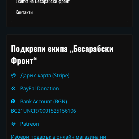
Екипът на Бесарабски фронт
Контакти
Подкрепи екипа „Бесарабски
Фронт“
💳
Дари с карта (Stripe)
💠
PayPal Donation
🏦
Bank Account (BGN)
BG21UNCR70001525156106
💎
Patreon
Избери подарък в онлайн магазина ни