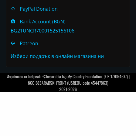
💠
PayPal Donation
🏦
Bank Account (BGN)
BG21UNCR70001525156106
💎
Patreon
Избери подарък в онлайн магазина ни
Изработен от
Netpeak
. ©besarabia.bg: My Country Foundation, (EIK 177054677) |
NGO BESARABSKI FRONT (USREOU code 45447863)
2021-2026