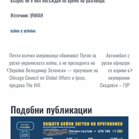
въпрос не е бил обсъждан по време на разговора.
Източник: УНИАН
ВОЙНА В УКРАЙНА
Навигация
Почти всички американци обвиняват Путин за
Автомобил с
руско-украинската война, а не президента на
руски офицери
Украйна Володимир Зеленски — проучване на
се взриви в
Chicago Council on Global Affairs и Ipsos,
окупирания
предава The Hill
Скадовск – ГУР
Подобни публикации