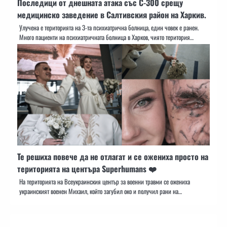
Последици от днешната атака със С-300 срещу
медицинско заведение в Салтивския район на Харкив.
Улучена е територията на 3-та психиатрична болница, един човек е ранен.
Много пациенти на психиатричната болница в Харков, чиято територия…
Те решиха повече да не отлагат и се ожениха просто на
територията на центъра Superhumans ❤️
На територията на Всеукраинския център за военни травми се ожениха
украинският военен Михаил, който загубил око и получил рани на…