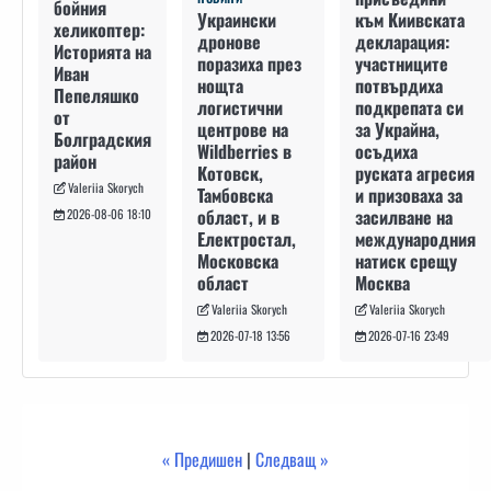
бойния
към Киивската
Украински
хеликоптер:
декларация:
дронове
Историята на
участниците
поразиха през
Иван
потвърдиха
нощта
Пепеляшко
подкрепата си
логистични
от
за Украйна,
центрове на
Болградския
осъдиха
Wildberries в
район
руската агресия
Котовск,
Valeriia Skorych
и призоваха за
Тамбовска
засилване на
област, и в
2026-08-06 18:10
международния
Електростал,
натиск срещу
Московска
Москва
област
Valeriia Skorych
Valeriia Skorych
2026-07-16 23:49
2026-07-18 13:56
« Предишен
|
Следващ »