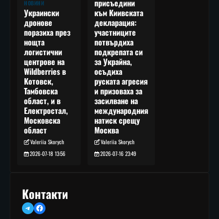
присъедини
НОВИНИ
към Киивската
Украински
декларация:
дронове
участниците
поразиха през
потвърдиха
нощта
подкрепата си
логистични
за Украйна,
центрове на
осъдиха
Wildberries в
руската агресия
Котовск,
и призоваха за
Тамбовска
засилване на
област, и в
международния
Електростал,
натиск срещу
Московска
Москва
област
Valeriia Skorych
Valeriia Skorych
2026-07-16 23:49
2026-07-18 13:56
Контакти
Telegram
Facebook