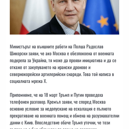
Министърът на външните работи на Полша Радослав
Шикорски заяви, че ако Москва е обезпокоена от военната
подкрепа за Украйна, тя може да прояви инициатива и да се
откаже от закупуването на ирански дронове и
севернокорейски артилерийски снаряди. Това той написа в
социалната мрежа X.
Припомняме, че на 18 март Тръмп и Путин проведоха
телефонен разговор. Кремъл заяви, че според Москва
основно условие за недопускане на ескалация е пълното
прекратяване на военната помощ и обмена на разузнавателни
данни с Киив. Впоследствие обаче Тръмп уточни, че този