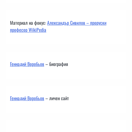
Материал на фокус:
Александър Сивилов – проруски
професор WikiPedia
Геннадий Воробьов
– биография
Геннадий Воробьов
– личен сайт