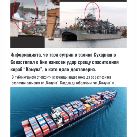
Информацията, че тази сутрин в залива Сухарная в
Севастопол е бил нанесен удар срещу спасителния
кораб “Комуна”, е като цяло достоверна.
В публикуваното от открити източници видео може да се разпознаят
различни елементи от „Комуна“. Следва да отбележим, че „Комуна“ е…