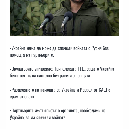
▪️Украйна няма да може да спечели войната с Русия без
помощта на партньорите.
▪️Окупаторите унищожиха Триполската ТЕЦ, защото Украйна
беше останала напълно без ракети за защита.
▪️Разделянето на помощта за Украйна и Израел от САЩ е
срам за света.
▪️Партньорите имат списък с оръжията, необходими на
Украйна, за да спечели войната.