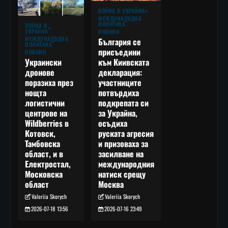
ВОЙНА В УКРАЙНА
МЕЖДУНАРОДНА
ПОЛИТИКА
ВОЙНА В
УКРАЙНА
НОВИНИ
МЕЖДУНАРОДНА
България се
ПОЛИТИКА
присъедини
НОВИНИ
към Киивската
Украински
декларация:
дронове
участниците
поразиха през
потвърдиха
нощта
подкрепата си
логистични
за Украйна,
центрове на
осъдиха
Wildberries в
руската агресия
Котовск,
и призоваха за
Тамбовска
засилване на
област, и в
международния
Електростал,
натиск срещу
Московска
Москва
област
Valeriia Skorych
Valeriia Skorych
2026-07-16 23:49
2026-07-18 13:56