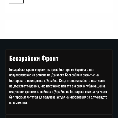
Бесарабски Фронт
Бесарабски фронт е проект на група българи от Украйна с цел
популяризиране на региона на Дунавска Бесарабия и развитие на
българското наследство в Украйна. След пълномащабното нахлуване
на държавата-грешка, ние насочихме нашата енергия в публикация на
ежедневни хроники за войната в Украйна на български език за да може
българският читател да получава актуална информация за случващото
се в момента.