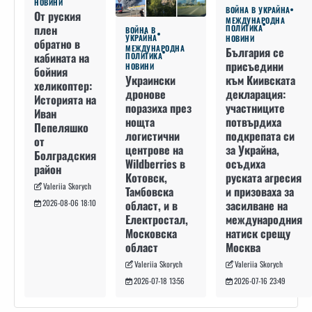
НОВИНИ
ВОЙНА В УКРАЙНА
От руския
МЕЖДУНАРОДНА
плен
ПОЛИТИКА
ВОЙНА В
УКРАЙНА
НОВИНИ
обратно в
МЕЖДУНАРОДНА
България се
кабината на
ПОЛИТИКА
присъедини
НОВИНИ
бойния
към Киивската
Украински
хеликоптер:
декларация:
дронове
Историята на
участниците
поразиха през
Иван
потвърдиха
нощта
Пепеляшко
подкрепата си
логистични
от
за Украйна,
центрове на
Болградския
осъдиха
Wildberries в
район
руската агресия
Котовск,
Valeriia Skorych
и призоваха за
Тамбовска
засилване на
област, и в
2026-08-06 18:10
международния
Електростал,
натиск срещу
Московска
Москва
област
Valeriia Skorych
Valeriia Skorych
2026-07-16 23:49
2026-07-18 13:56