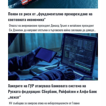
Появи се риск от „фундаментално пренареждане на
световната икономика“
Отказът на американския президент Доналд Тръмп и китайския президент
Си Дзинпин да направят отстъпки в търговската война заплашва да доведе…
Хакерите на ГУР атакуваха банковата система на
Руската федерация: Сбербанк, Райфайзен и Алфа-Банк
„лежат“
NV съобщава за хакерска атака на киберспециалисти от Главно