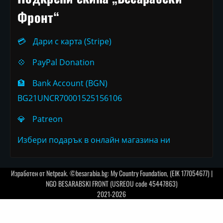
Фронт“
💳
Дари с карта (Stripe)
💠
PayPal Donation
🏦
Bank Account (BGN)
BG21UNCR70001525156106
💎
Patreon
Избери подарък в онлайн магазина ни
Изработен от
Netpeak
. ©besarabia.bg: My Country Foundation, (EIK 177054677) |
NGO BESARABSKI FRONT (USREOU code 45447863)
2021-2026