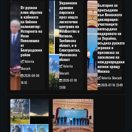
Украински
България се
От руския
дронове
присъедини
плен обратно
поразиха
към Киивската
в кабината
през нощта
декларация:
на бойния
логистични
участниците
хеликоптер:
центрове на
потвърдиха
Историята на
Wildberries в
подкрепата си
Иван
Котовск,
за Украйна,
Пепеляшко
Тамбовска
осъдиха руската
от
област, и в
агресия и
Болградския
Електростал,
призоваха за
район
Московска
засилване на
област
Valeriia
международния
Valeriia
натиск срещу
Skorych
Москва
Skorych
2026-08-06
Valeriia Skorych
2026-07-18
18:10
2026-07-16 23:49
13:56