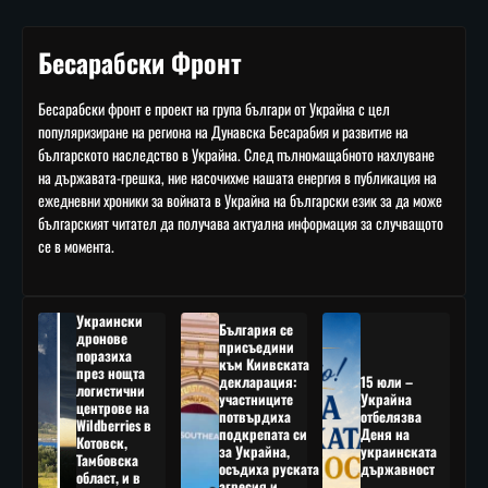
Бесарабски Фронт
Бесарабски фронт е проект на група българи от Украйна с цел
популяризиране на региона на Дунавска Бесарабия и развитие на
българското наследство в Украйна. След пълномащабното нахлуване
на държавата-грешка, ние насочихме нашата енергия в публикация на
ежедневни хроники за войната в Украйна на български език за да може
българският читател да получава актуална информация за случващото
се в момента.
Украински
България се
дронове
присъедини
поразиха
към Киивската
през нощта
декларация:
15 юли –
логистични
участниците
Украйна
центрове на
потвърдиха
отбелязва
Wildberries в
подкрепата си
Деня на
Котовск,
за Украйна,
украинската
Тамбовска
осъдиха руската
държавност
област, и в
агресия и