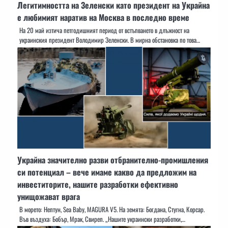
Легитимността на Зеленски като президент на Украйна
е любимият наратив на Москва в последно време
На 20 май изтича петгодишният период от встъпването в длъжност на
украинския президент Володимир Зеленски. В мирна обстановка по това…
Украйна значително разви отбранително-промишления
си потенциал – вече имаме какво да предложим на
инвеститорите, нашите разработки ефективно
унищожават врага
В морето: Нептун, Sea Baby, MAGURA V5. На земята: Богдана, Стугна, Корсар.
Във въздуха: Бобър, Мрак, Свиреп. „Нашите украински разработки,…