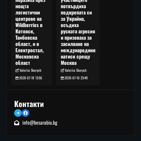
потвърдиха
нощта
подкрепата си
логистични
за Украйна,
центрове на
осъдиха
Wildberries в
руската агресия
Котовск,
и призоваха за
Тамбовска
засилване на
област, и в
международния
Електростал,
натиск срещу
Московска
Москва
област
Valeriia Skorych
Valeriia Skorych
2026-07-16 23:49
2026-07-18 13:56
Контакти
Telegram
Facebook
info@besarabia.bg