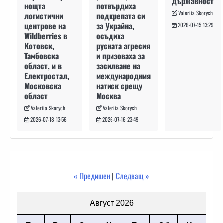
държавност
потвърдиха
нощта
Valeriia Skorych
подкрепата си
логистични
за Украйна,
центрове на
2026-07-15 13:29
осъдиха
Wildberries в
руската агресия
Котовск,
и призоваха за
Тамбовска
засилване на
област, и в
международния
Електростал,
натиск срещу
Московска
Москва
област
Valeriia Skorych
Valeriia Skorych
2026-07-16 23:49
2026-07-18 13:56
« Предишен
|
Следващ »
Август 2026