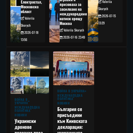
Електростал,
Valeriia
призоваха за
Московска
засилване на
Skorych
област
международния
2026-07-15
Valeriia
натиск срещу
Москва
13:29
Skorych
Valeriia Skorych
2026-07-18
2026-07-16 23:49
13:56
ВОЙНА В УКРАЙНА
МЕЖДУНАРОДНА
ПОЛИТИКА
ВОЙНА В
УКРАЙНА
НОВИНИ
МЕЖДУНАРОДНА
България се
ПОЛИТИКА
присъедини
НОВИНИ
към Киивската
Украински
декларация:
дронове
участниците
поразиха през