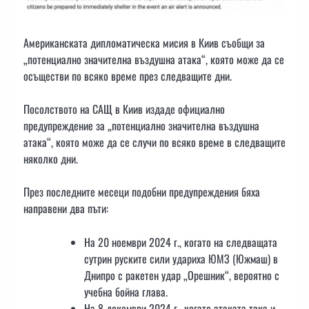
Американската дипломатическа мисия в Киив съобщи за
„потенциално значителна въздушна атака“, която може да се
осъществи по всяко време през следващите дни.
Посолството на САЩ в Киив издаде официално
предупреждение за „потенциално значителна въздушна
атака“, която може да се случи по всяко време в следващите
няколко дни.
През последните месеци подобни предупреждения бяха
направени два пъти:
На 20 ноември 2024 г., когато на следващата
сутрин руските сили удариха ЮМЗ (Южмаш) в
Днипро с ракетен удар „Орешник“, вероятно с
учебна бойна глава.
На 8 декември 2024 г., когато атаката така и