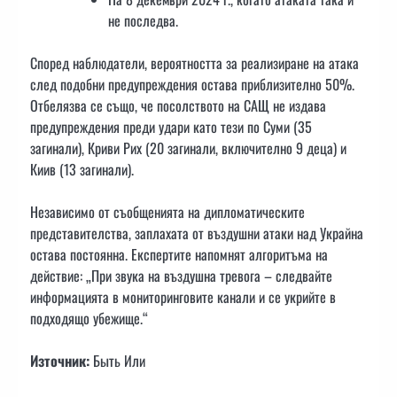
не последва.
Според наблюдатели, вероятността за реализиране на атака
след подобни предупреждения остава приблизително 50%.
Отбелязва се също, че посолството на САЩ не издава
предупреждения преди удари като тези по Суми (35
загинали), Криви Рих (20 загинали, включително 9 деца) и
Киив (13 загинали).
Независимо от съобщенията на дипломатическите
представителства, заплахата от въздушни атаки над Украйна
остава постоянна. Експертите напомнят алгоритъма на
действие: „При звука на въздушна тревога – следвайте
информацията в мониторинговите канали и се укрийте в
подходящо убежище.“
Източник:
Быть Или