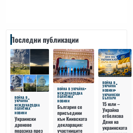
Контакти
Последни публикации
ВОЙНА В
УКРАЙНА
ВОЙНА В УКРАЙНА
НОВИНИ
МЕЖДУНАРОДНА
УКРАИНСКИ
ПОЛИТИКА
ВОЙНА В
БЪЛГАРИ
УКРАЙНА
НОВИНИ
15 юли –
МЕЖДУНАРОДНА
България се
ПОЛИТИКА
Украйна
присъедини
НОВИНИ
отбелязва
към Киивската
Украински
Деня на
декларация:
дронове
украинската
участниците
поразиха през