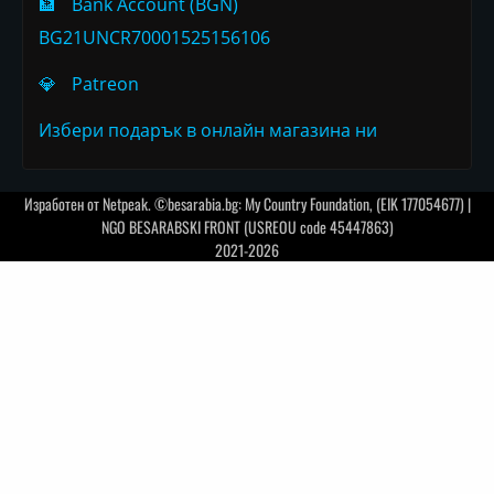
🏦
Bank Account (BGN)
BG21UNCR70001525156106
💎
Patreon
Избери подарък в онлайн магазина ни
Изработен от
Netpeak
. ©besarabia.bg: My Country Foundation, (EIK 177054677) |
NGO BESARABSKI FRONT (USREOU code 45447863)
2021-2026