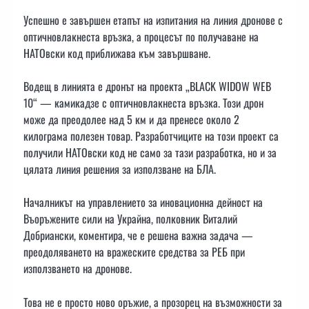
Успешно е завършен етапът на изпитания на линия дронове с
оптичновлакнеста връзка, а процесът по получаване на
НАТОвски код приближава към завършване.
Водещ в линията е дронът на проекта „BLACK WIDOW WEB
10“ — камикадзе с оптичновлакнеста връзка. Този дрон
може да преодолее над 5 км и да пренесе около 2
килограма полезен товар. Разработчиците на този проект са
получили НАТОвски код не само за тази разработка, но и за
цялата линия решения за използване на БЛА.
Началникът на управлението за иновационна дейност на
Въоръжените сили на Украйна, полковник Виталий
Добриански, коментира, че е решена важна задача —
преодоляването на вражеските средства за РЕБ при
използването на дронове.
Това не е просто ново оръжие, а прозорец на възможности за