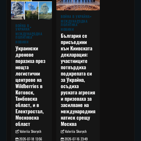
ВОЙНА В УКРАЙНА
МЕЖДУНАРОДНА
ПОЛИТИКА
ВОЙНА В
УКРАЙНА
НОВИНИ
МЕЖДУНАРОДНА
България се
ПОЛИТИКА
присъедини
НОВИНИ
към Киивската
Украински
декларация:
дронове
участниците
поразиха през
потвърдиха
нощта
подкрепата си
логистични
за Украйна,
центрове на
осъдиха
Wildberries в
руската агресия
Котовск,
и призоваха за
Тамбовска
засилване на
област, и в
международния
Електростал,
натиск срещу
Московска
Москва
област
Valeriia Skorych
Valeriia Skorych
2026-07-16 23:49
2026-07-18 13:56