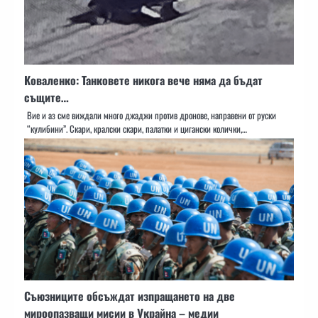
Коваленко: Танковете никога вече няма да бъдат
същите…
Вие и аз сме виждали много джаджи против дронове, направени от руски
“кулибини”. Скари, кралски скари, палатки и цигански колички,…
Съюзниците обсъждат изпращането на две
мироопазващи мисии в Украйна – медии