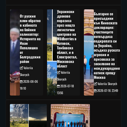
Украински
България се
От руския
дронове
присъедини
плен обратно
поразиха
към Киивската
в кабината
през нощта
декларация:
на бойния
логистични
участниците
хеликоптер:
центрове на
потвърдиха
Историята на
Wildberries в
подкрепата си
Иван
Котовск,
за Украйна,
Пепеляшко
Тамбовска
осъдиха руската
от
област, и в
агресия и
Болградския
Електростал,
призоваха за
район
Московска
засилване на
област
Valeriia
международния
Valeriia
натиск срещу
Skorych
Москва
Skorych
2026-08-06
Valeriia Skorych
2026-07-18
18:10
2026-07-16 23:49
13:56