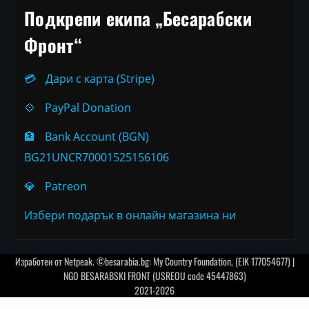
Подкрепи екипа „Бесарабски
Фронт“
💳
Дари с карта (Stripe)
💠
PayPal Donation
🏦
Bank Account (BGN)
BG21UNCR70001525156106
💎
Patreon
Избери подарък в онлайн магазина ни
Изработен от
Netpeak
. ©besarabia.bg: My Country Foundation, (EIK 177054677) |
NGO BESARABSKI FRONT (USREOU code 45447863)
2021-2026