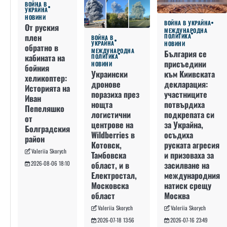
ВОЙНА В
УКРАЙНА
НОВИНИ
ВОЙНА В УКРАЙНА
От руския
МЕЖДУНАРОДНА
плен
ПОЛИТИКА
ВОЙНА В
УКРАЙНА
НОВИНИ
обратно в
МЕЖДУНАРОДНА
България се
кабината на
ПОЛИТИКА
присъедини
НОВИНИ
бойния
към Киивската
Украински
хеликоптер:
декларация:
дронове
Историята на
участниците
поразиха през
Иван
потвърдиха
нощта
Пепеляшко
подкрепата си
логистични
от
за Украйна,
центрове на
Болградския
осъдиха
Wildberries в
район
руската агресия
Котовск,
Valeriia Skorych
и призоваха за
Тамбовска
засилване на
област, и в
2026-08-06 18:10
международния
Електростал,
натиск срещу
Московска
Москва
област
Valeriia Skorych
Valeriia Skorych
2026-07-16 23:49
2026-07-18 13:56