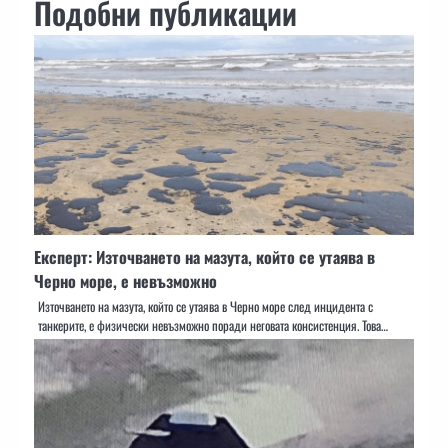
Подобни публикации
Експерт: Източването на мазута, който се утаява в
Черно море, е невъзможно
Източването на мазута, който се утаява в Черно море след инцидента с
танкерите, е физически невъзможно поради неговата консистенция. Това…