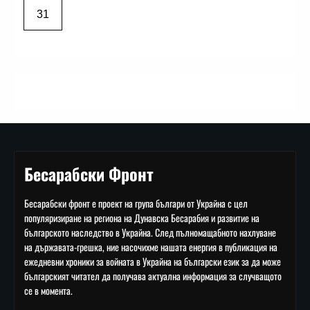
31
Бесарабски Фронт
Бесарабски фронт е проект на група българи от Украйна с цел
популяризиране на региона на Дунавска Бесарабия и развитие на
българското наследство в Украйна. След пълномащабното нахлуване
на държавата-грешка, ние насочихме нашата енергия в публикация на
ежедневни хроники за войната в Украйна на български език за да може
българският читател да получава актуална информация за случващото
се в момента.