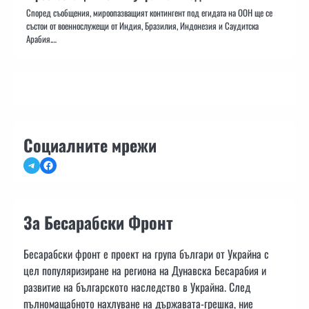
Според съобщения, мироопазващият контингент под егидата на ООН ще се
състои от военнослужещи от Индия, Бразилия, Индонезия и Саудитска
Арабия.…
Социалните мрежи
Telegram
Facebook
За Бесарабски Фронт
Бесарабски фронт е проект на група българи от Украйна с
цел популяризиране на региона на Дунавска Бесарабия и
развитие на българското наследство в Украйна. След
пълномащабното нахлуване на държавата-грешка, ние