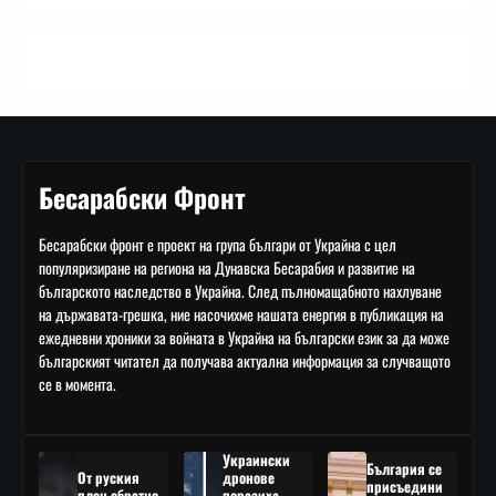
Бесарабски Фронт
Бесарабски фронт е проект на група българи от Украйна с цел
популяризиране на региона на Дунавска Бесарабия и развитие на
българското наследство в Украйна. След пълномащабното нахлуване
на държавата-грешка, ние насочихме нашата енергия в публикация на
ежедневни хроники за войната в Украйна на български език за да може
българският читател да получава актуална информация за случващото
се в момента.
Украински
България се
От руския
дронове
присъедини
плен обратно
поразиха