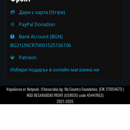
💳
Дари с карта (Stripe)
💠
PayPal Donation
🏦
Bank Account (BGN)
BG21UNCR70001525156106
💎
Patreon
Избери подарък в онлайн магазина ни
Изработен от
Netpeak
. ©besarabia.bg: My Country Foundation, (EIK 177054677) |
NGO BESARABSKI FRONT (USREOU code 45447863)
2021-2026