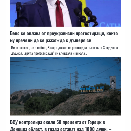
Венс се оплака от проукраински протестиращи, които
му пречели да се разхожда с дъщеря си
Венс разказа, че в събота, 8 март, докато се разхождал със своята 3-годишна
дъщеря, „група протестиращи“ ги следвала и викала…
ВСУ контролира около 50 процента от Торецк в
Донецка област, в града остават над 1000 души, –