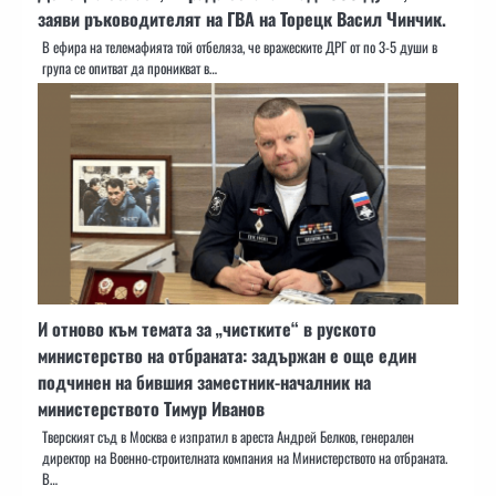
заяви ръководителят на ГВА на Торецк Васил Чинчик.
В ефира на телемафията той отбеляза, че вражеските ДРГ от по 3-5 души в
група се опитват да проникват в…
И отново към темата за „чистките“ в руското
министерство на отбраната: задържан е още един
подчинен на бившия заместник-началник на
министерството Тимур Иванов
Тверският съд в Москва е изпратил в ареста Андрей Белков, генерален
директор на Военно-строителната компания на Министерството на отбраната.
В…