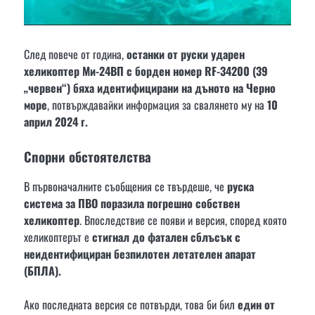
След повече от година,
останки от руски ударен
хеликоптер Ми-24ВП с борден номер RF-34200 (39
„червен“) бяха идентифицирани на дъното на Черно
море
, потвърждавайки информация за свалянето му на
10
април 2024 г.
Спорни обстоятелства
В първоначалните съобщения се твърдеше, че
руска
система за ПВО поразила погрешно собствен
хеликоптер
. Впоследствие се появи и версия, според която
хеликоптерът е
стигнал до фатален сблъсък с
неидентифициран безпилотен летателен апарат
(БПЛА).
Ако последната версия се потвърди, това би бил
един от