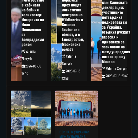
към Киивската
в кабината
през нощта
декларация:
на бойния
логистични
участниците
хеликоптер:
центрове на
потвърдиха
Историята на
Wildberries в
подкрепата си
Иван
Котовск,
за Украйна,
Пепеляшко
Тамбовска
осъдиха руската
от
област, и в
агресия и
Болградския
Електростал,
призоваха за
район
Московска
засилване на
област
Valeriia
международния
Valeriia
натиск срещу
Skorych
Москва
Skorych
2026-08-06
Valeriia Skorych
2026-07-18
18:10
2026-07-16 23:49
13:56
ВОЙНА В УКРАЙНА
МЕЖДУНАРОДНА