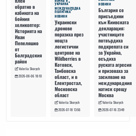
плен
ВОЙНА В
УКРАЙНА
НОВИНИ
обратно в
МЕЖДУНАРОДНА
България се
кабината на
ПОЛИТИКА
присъедини
НОВИНИ
бойния
към Киивската
Украински
хеликоптер:
декларация:
дронове
Историята на
участниците
поразиха през
Иван
потвърдиха
нощта
Пепеляшко
подкрепата си
логистични
от
за Украйна,
центрове на
Болградския
осъдиха
Wildberries в
район
руската агресия
Котовск,
Valeriia Skorych
и призоваха за
Тамбовска
засилване на
област, и в
2026-08-06 18:10
международния
Електростал,
натиск срещу
Московска
Москва
област
Valeriia Skorych
Valeriia Skorych
2026-07-16 23:49
2026-07-18 13:56