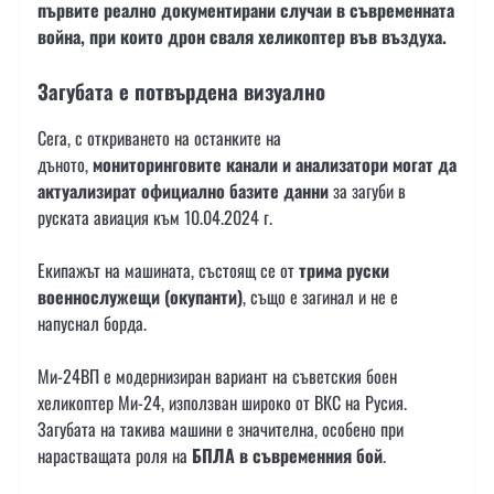
първите реално документирани случаи в съвременната
война, при които дрон сваля хеликоптер във въздуха.
Загубата е потвърдена визуално
Сега, с откриването на останките на
дъното,
мониторинговите канали и анализатори могат да
актуализират официално базите данни
за загуби в
руската авиация към 10.04.2024 г.
Екипажът на машината, състоящ се от
трима руски
военнослужещи (окупанти)
, също е загинал и не е
напуснал борда.
Ми-24ВП е модернизиран вариант на съветския боен
хеликоптер Ми-24, използван широко от ВКС на Русия.
Загубата на такива машини е значителна, особено при
нарастващата роля на
БПЛА в съвременния бой
.