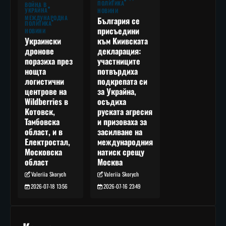
ПОЛИТИКА
ВОЙНА В
УКРАЙНА
НОВИНИ
МЕЖДУНАРОДНА
България се
ПОЛИТИКА
присъедини
НОВИНИ
към Киивската
Украински
декларация:
дронове
участниците
поразиха през
потвърдиха
нощта
подкрепата си
логистични
за Украйна,
центрове на
осъдиха
Wildberries в
руската агресия
Котовск,
и призоваха за
Тамбовска
засилване на
област, и в
международния
Електростал,
натиск срещу
Московска
Москва
област
Valeriia Skorych
Valeriia Skorych
2026-07-16 23:49
2026-07-18 13:56