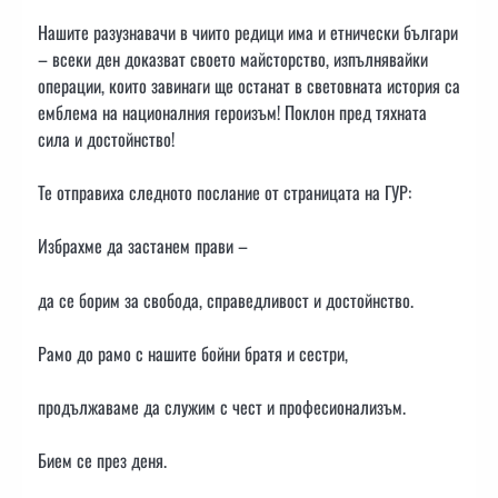
Нашите разузнавачи в чиито редици има и етнически българи
– всеки ден доказват своето майсторство, изпълнявайки
операции, които завинаги ще останат в световната история са
емблема на националния героизъм! Поклон пред тяхната
сила и достойнство!
Те отправиха следното послание от страницата на ГУР:
Избрахме да застанем прави –
да се борим за свобода, справедливост и достойнство.
Рамо до рамо с нашите бойни братя и сестри,
продължаваме да служим с чест и професионализъм.
Бием се през деня.