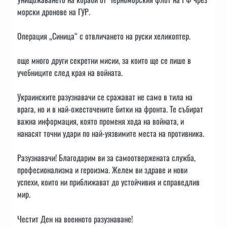
морски дронове на ГУР.
Операция „Синица“ с отвличането на руски хеликоптер.
още много други секретни мисии, за които ще се пише в
учебниците след края на войната.
Украинските разузнавачи се сражават не само в тила на
врага, но и в най-ожесточените битки на фронта. Те събират
важна информация, която променя хода на войната, и
нанасят точни удари по най-уязвимите места на противника.
Разузнавачи! Благодарим ви за самоотвержената служба,
професионализма и героизма. Желем ви здраве и нови
успехи, които ни приближават до устойчивия и справедлив
мир.
Честит Ден на военното разузнаване!