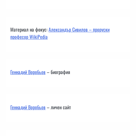
Материал на фокус:
Александър Сивилов – проруски
професор WikiPedia
Геннадий Воробьов
– биография
Геннадий Воробьов
– личен сайт