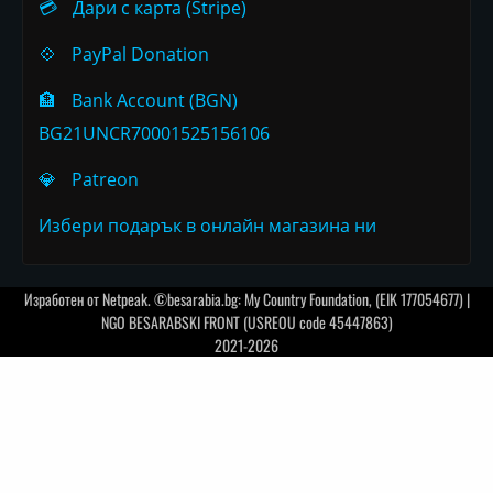
💳
Дари с карта (Stripe)
💠
PayPal Donation
🏦
Bank Account (BGN)
BG21UNCR70001525156106
💎
Patreon
Избери подарък в онлайн магазина ни
Изработен от
Netpeak
. ©besarabia.bg: My Country Foundation, (EIK 177054677) |
NGO BESARABSKI FRONT (USREOU code 45447863)
2021-2026