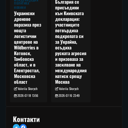
МЕЖДУНАРОДНА
България се
ПОЛИТИКА
присъедини
НОВИНИ
към Киивската
Украински
декларация:
дронове
участниците
поразиха през
потвърдиха
нощта
подкрепата си
логистични
за Украйна,
центрове на
осъдиха
Wildberries в
руската агресия
Котовск,
и призоваха за
Тамбовска
засилване на
област, и в
международния
Електростал,
натиск срещу
Московска
Москва
област
Valeriia Skorych
Valeriia Skorych
2026-07-16 23:49
2026-07-18 13:56
Контакти
Telegram
Facebook