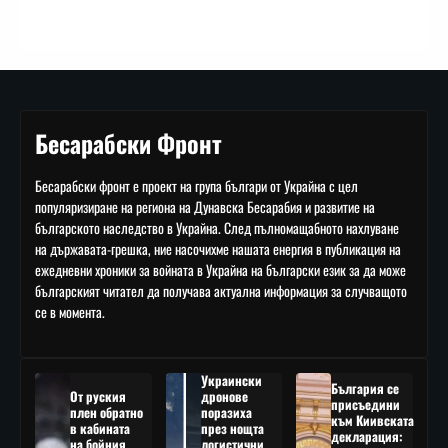
Бесарабски Фронт
Бесарабски фронт е проект на група българи от Украйна с цел
популяризиране на региона на Дунавска Бесарабия и развитие на
българското наследство в Украйна. След пълномащабното нахлуване
на държавата-грешка, ние насочихме нашата енергия в публикация на
ежедневни хроники за войната в Украйна на български език за да може
българският читател да получава актуална информация за случващото
се в момента.
Украински
България се
От руския
дронове
присъедини
плен обратно
поразиха
към Киивската
в кабината
през нощта
декларация:
на бойния
логистични