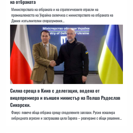
на отбраната
Министерствата на отбраната и на стратегическите отрасли на
промишлеността на Украйна сключиха с министерството на отбраната на
Дания изпълнителни споразумения…
Силна среща в Киив с делегация, водена от
вицепремиера и външен министър на Полша Радослав
Сикорски.
Фокус: повече обща отбрана срещу споделените заплахи. Русия ескалира
хибридната агресия и застрашава цяла Европа – реагираме с общи решения…