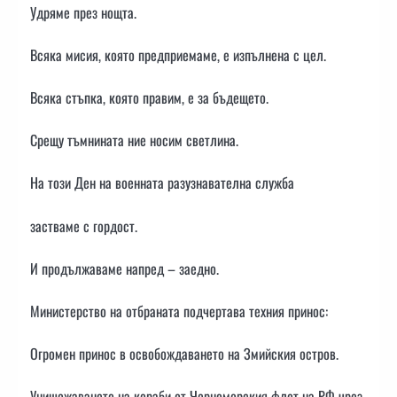
Удряме през нощта.
Всяка мисия, която предприемаме, е изпълнена с цел.
Всяка стъпка, която правим, е за бъдещето.
Срещу тъмнината ние носим светлина.
На този Ден на военната разузнавателна служба
застваме с гордост.
И продължаваме напред – заедно.
Министерство на отбраната подчертава техния принос:
Огромен принос в освобождаването на Змийския остров.
Унищожаването на кораби от Черноморския флот на РФ чрез