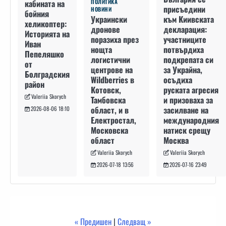
кабината на
ПОЛИТИКА
присъедини
НОВИНИ
бойния
към Киивската
Украински
хеликоптер:
декларация:
дронове
Историята на
участниците
поразиха през
Иван
потвърдиха
нощта
Пепеляшко
подкрепата си
логистични
от
за Украйна,
центрове на
Болградския
осъдиха
Wildberries в
район
руската агресия
Котовск,
Valeriia Skorych
и призоваха за
Тамбовска
засилване на
област, и в
2026-08-06 18:10
международния
Електростал,
натиск срещу
Московска
Москва
област
Valeriia Skorych
Valeriia Skorych
2026-07-16 23:49
2026-07-18 13:56
« Предишен
|
Следващ »