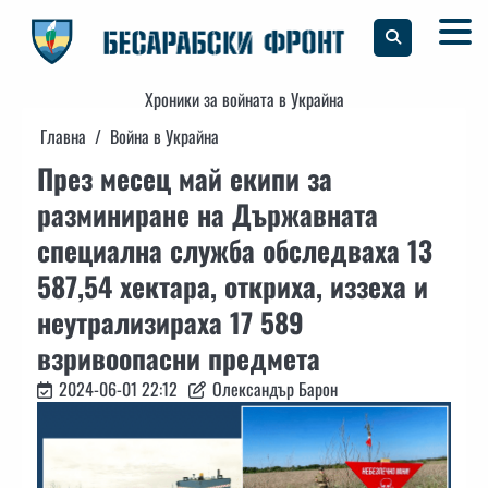
Skip
to
content
Хроники за войната в Украйна
Главна
Война в Украйна
През месец май екипи за
разминиране на Държавната
специална служба обследваха 13
587,54 хектара, откриха, иззеха и
неутрализираха 17 589
взривоопасни предмета
2024-06-01 22:12
Олександър Барон