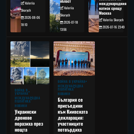
област
Valeriia
международния
Valeriia
натиск срещу
Skorych
Москва
Skorych
2026-08-06
Valeriia Skorych
2026-07-18
18:10
2026-07-16 23:49
13:56
ВОЙНА В УКРАЙНА
МЕЖДУНАРОДНА
ПОЛИТИКА
ВОЙНА В
УКРАЙНА
НОВИНИ
МЕЖДУНАРОДНА
България се
ПОЛИТИКА
присъедини
НОВИНИ
към Киивската
Украински
декларация:
дронове
участниците
поразиха през
потвърдиха
нощта