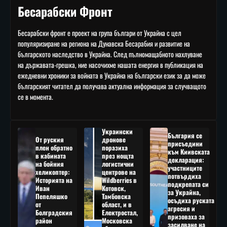
Бесарабски Фронт
Бесарабски фронт е проект на група българи от Украйна с цел
популяризиране на региона на Дунавска Бесарабия и развитие на
българското наследство в Украйна. След пълномащабното нахлуване
на държавата-грешка, ние насочихме нашата енергия в публикация на
ежедневни хроники за войната в Украйна на български език за да може
българският читател да получава актуална информация за случващото
се в момента.
Украински
България се
От руския
дронове
присъедини
плен обратно
поразиха
към Киивската
в кабината
през нощта
декларация:
на бойния
логистични
участниците
хеликоптер:
центрове на
потвърдиха
Историята на
Wildberries в
подкрепата си
Иван
Котовск,
за Украйна,
Пепеляшко
Тамбовска
осъдиха руската
от
област, и в
агресия и
Болградския
Електростал,
призоваха за
район
Московска
засилване на