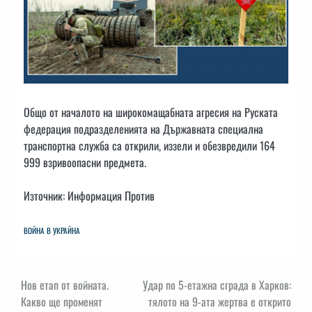
Общо от началото на широкомащабната агресия на Руската
федерация подразделенията на Държавната специална
транспортна служба са открили, иззели и обезвредили 164
999 взривоопасни предмета.
Източник: Информация Против
ВОЙНА В УКРАЙНА
Навигация
Нов етап от войната.
Удар по 5-етажна сграда в Харков:
Какво ще променят
тялото на 9-ата жертва е открито