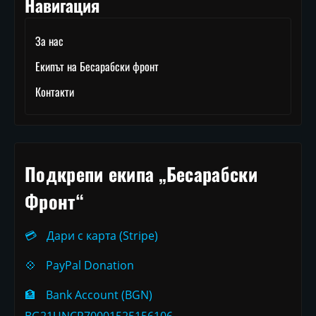
Навигация
За нас
Екипът на Бесарабски фронт
Контакти
Подкрепи екипа „Бесарабски
Фронт“
💳
Дари с карта (Stripe)
💠
PayPal Donation
🏦
Bank Account (BGN)
BG21UNCR70001525156106