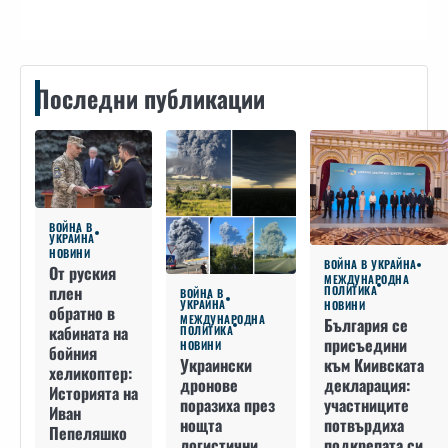
Последни публикации
ВОЙНА В
УКРАЙНА
НОВИНИ
ВОЙНА В УКРАЙНА
От руския
МЕЖДУНАРОДНА
плен
ПОЛИТИКА
ВОЙНА В
УКРАЙНА
НОВИНИ
обратно в
МЕЖДУНАРОДНА
България се
кабината на
ПОЛИТИКА
присъедини
НОВИНИ
бойния
към Киивската
Украински
хеликоптер:
декларация:
дронове
Историята на
участниците
поразиха през
Иван
потвърдиха
нощта
Пепеляшко
подкрепата си
логистични