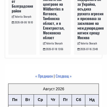
от
за Украйна,
центрове на
Болградския
осъдиха
Wildberries в
район
руската агресия
Котовск,
Valeriia Skorych
и призоваха за
Тамбовска
засилване на
област, и в
2026-08-06 18:10
международния
Електростал,
натиск срещу
Московска
Москва
област
Valeriia Skorych
Valeriia Skorych
2026-07-16 23:49
2026-07-18 13:56
« Предишен
|
Следващ »
Август 2026
Пн
Вт
Ср
Чт
Пт
Сб
Нд