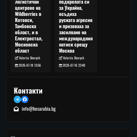
подкрепата си
логистични
за Украйна,
центрове на
осъдиха
Wildberries в
руската агресия
Котовск,
и призоваха за
Тамбовска
засилване на
област, и в
международния
Електростал,
натиск срещу
Московска
Москва
област
Valeriia Skorych
Valeriia Skorych
2026-07-16 23:49
2026-07-18 13:56
Контакти
Telegram
Facebook
info@besarabia.bg