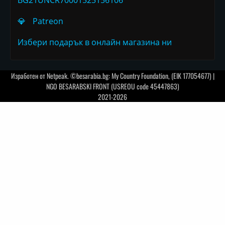
💎
Patreon
Избери подарък в онлайн магазина ни
Изработен от
Netpeak
. ©besarabia.bg: My Country Foundation, (EIK 177054677) |
NGO BESARABSKI FRONT (USREOU code 45447863)
2021-2026