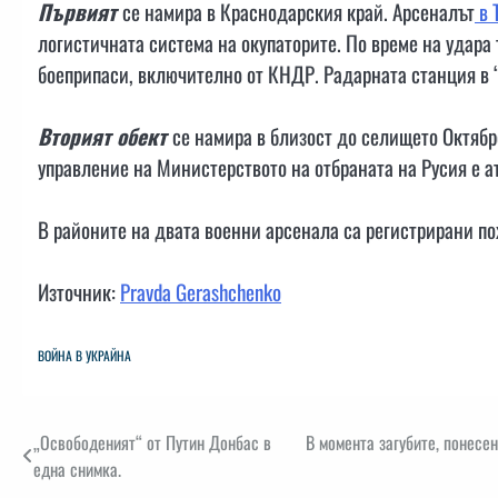
Първият
се намира в Краснодарския край. Арсеналът
в 
логистичната система на окупаторите. По време на удара
боеприпаси, включително от КНДР. Радарната станция в 
Вторият обект
се намира в близост до селището Октябр
управление на Министерството на отбраната на Русия е а
В районите на двата военни арсенала са регистрирани п
Източник:
Pravda Gerashchenko
ВОЙНА В УКРАЙНА
Навигация
„Освободеният“ от Путин Донбас в
В момента загубите, понесе
една снимка.