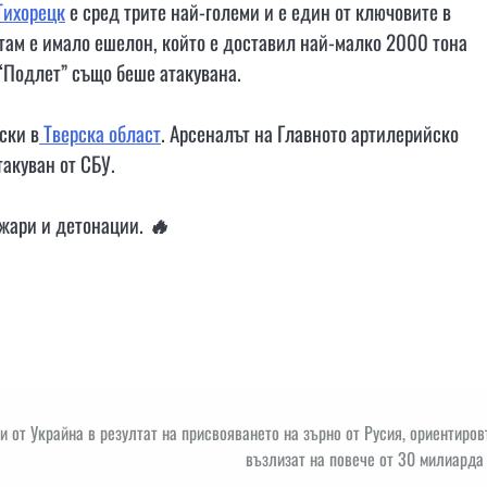
Тихорецк
е сред трите най-големи и е един от ключовите в
 там е имало ешелон, който е доставил най-малко 2000 тона
“Подлет” също беше атакувана.
ски в
Тверска област
. Арсеналът на Главното артилерийско
такуван от СБУ.
ожари и детонации.
🔥
ни от Украйна в резултат на присвояването на зърно от Русия, ориентиро
възлизат на повече от 30 милиарда