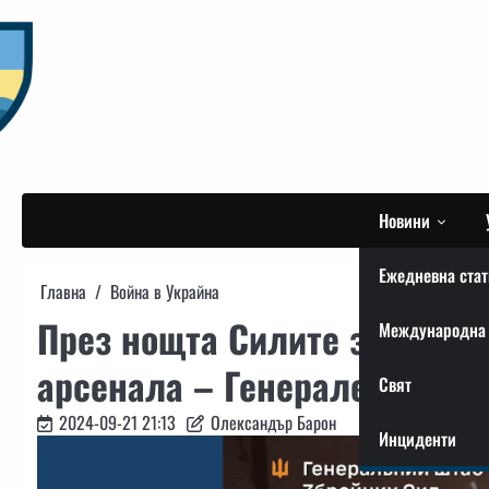
Skip
to
content
Новини
Ежедневна стат
Главна
Война в Украйна
През нощта Силите за отбра
Международна 
арсенала – Генерален щаб 
Свят
2024-09-21 21:13
Олександър Барон
Инциденти