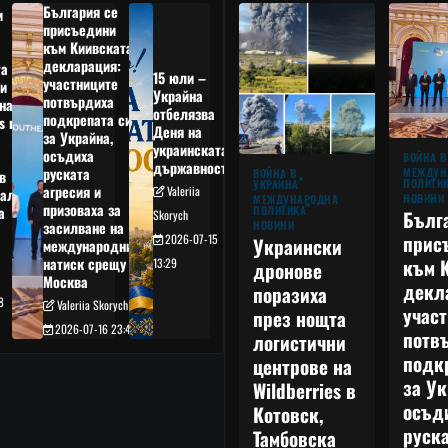
България се
и
присъедини
към Киивската
декларация:
та
15 юли –
участниците
и
Украйна
потвърдиха
на
отбелязва
подкрепата си
s в
Деня на
за Украйна,
украинската
осъдиха
а
ВОЙНА В
държавност
руската
МЕЖДУН
ВОЙНА В
в
ПОЛИТИ
УКРАЙНА
агресия и
Valeriia
ал,
НОВИНИ
МЕЖДУНАРОДНА
призоваха за
ПОЛИТИКА
а
Бълг
Skorych
НОВИНИ
засилване на
прис
2026-07-15
Украински
международния
към 
натиск срещу
13:29
дронове
Москва
декл
поразиха
8
Valeriia Skorych
учас
през нощта
2026-07-16 23:49
потв
логистични
подк
центрове на
за Ук
Wildberries в
осъд
Котовск,
руска
Тамбовска