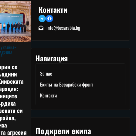
Контакти
Telegram
Facebook
info@besarabia.bg
 УКРАЙНА
АРОДНА
Навигация
КА
ария се
ъедини
За нас
Киивската
Екипът на Бесарабски фронт
арация:
тниците
Контакти
ърдиха
репата си
райна,
иха
Подкрепи екипа
та агресия