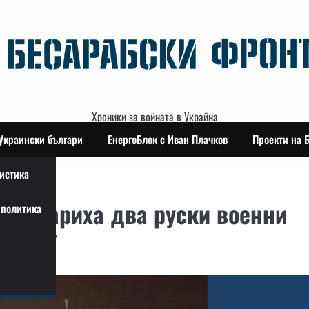
Хроники за войната в Украйна
Украински българи
ЕнергоБлок с Иван Плачков
Проекти на 
истика
на удариха два руски военни
политика
на ВСУ