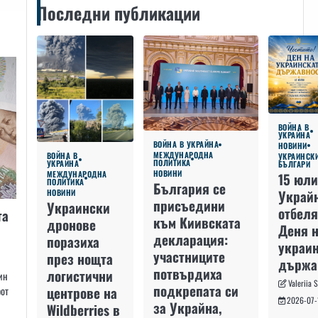
Последни публикации
ВОЙНА В
УКРАЙНА
ВОЙНА В УКРАЙНА
НОВИНИ
МЕЖДУНАРОДНА
ВОЙНА В
УКРАИНСК
ПОЛИТИКА
УКРАЙНА
БЪЛГАРИ
НОВИНИ
МЕЖДУНАРОДНА
15 юли
ПОЛИТИКА
България се
Украй
НОВИНИ
присъедини
Украински
отбеля
та
към Киивската
дронове
Деня 
декларация:
поразиха
украин
участниците
през нощта
държа
потвърдиха
логистични
ин
Valeriia 
подкрепата си
центрове на
рот
2026-07-
за Украйна,
Wildberries в