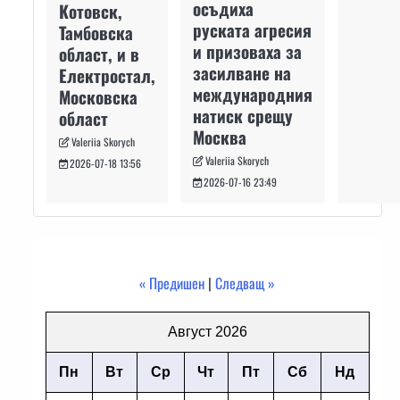
осъдиха
Котовск,
руската агресия
Тамбовска
и призоваха за
област, и в
засилване на
Електростал,
международния
Московска
натиск срещу
област
Москва
Valeriia Skorych
Valeriia Skorych
2026-07-18 13:56
2026-07-16 23:49
« Предишен
|
Следващ »
Август 2026
Пн
Вт
Ср
Чт
Пт
Сб
Нд