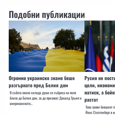
Подобни публикации
Огромно украинско знаме беше
Русия не пост
разгърнато пред Белия дом
цели, икономи
натиск, а бойн
В събота около хиляда души се събраха на поле
близо до Белия дом, за да призоват Доналд Тръмп и
растат
американското…
Това заяви бившият 
Йенс Столтенберг в к