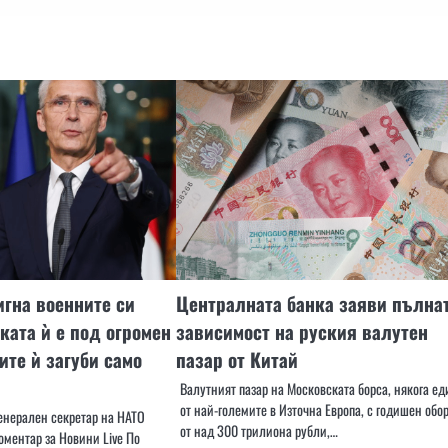
игна военните си
Централната банка заяви пълна
ката ѝ е под огромен
зависимост на руския валутен
ите ѝ загуби само
пазар от Китай
Валутният пазар на Московската борса, някога ед
от най-големите в Източна Европа, с годишен обо
генерален секретар на НАТО
от над 300 трилиона рубли,…
оментар за Новини Live По