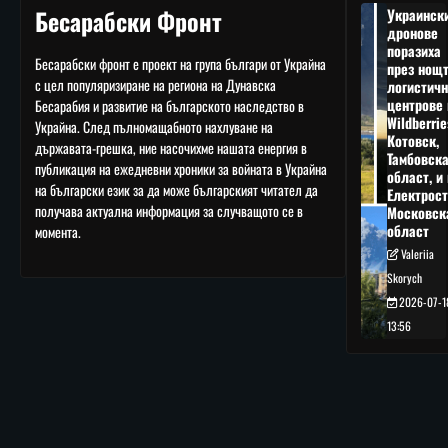
Бесарабски Фронт
Украинск
дронове
поразиха
Бесарабски фронт е проект на група българи от Украйна
през нощ
с цел популяризиране на региона на Дунавска
логистичн
центрове 
Бесарабия и развитие на българското наследство в
Wildberrie
Украйна. След пълномащабното нахлуване на
Котовск,
държавата-грешка, ние насочихме нашата енергия в
Тамбовск
публикация на ежедневни хроники за войната в Украйна
област, и 
на български език за да може българският читател да
Електрост
получава актуална информация за случващото се в
Московск
област
момента.
Valeriia
Skorych
2026-07-1
13:56