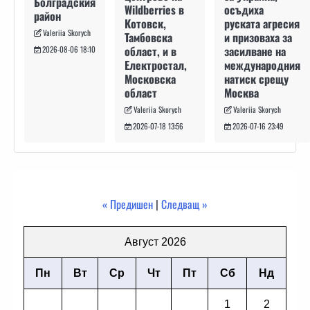
Болградския
осъдиха
Wildberries в
район
руската агресия
Котовск,
Valeriia Skorych
и призоваха за
Тамбовска
засилване на
област, и в
2026-08-06 18:10
международния
Електростал,
натиск срещу
Московска
Москва
област
Valeriia Skorych
Valeriia Skorych
2026-07-16 23:49
2026-07-18 13:56
« Предишен
|
Следващ »
Август 2026
Пн
Вт
Ср
Чт
Пт
Сб
Нд
1
2