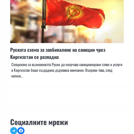
Руската схема за заобикаляне на санкции чрез
Киргизстан се разпадна
Специално за възможността Русия да получава санкционирани стоки и услуги
в Киргизстан беше създадена държавна компания. Въпреки това, след
натиск…
Социалните мрежи
Telegram
Facebook