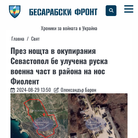
Skip
to
content
Хроники за войната в Украйна
Главна
Свят
През нощта в окупирания
Севастопол бе улучена руска
военна част в района на нос
Фиолент
2024-08-29 13:50
Олександър Барон