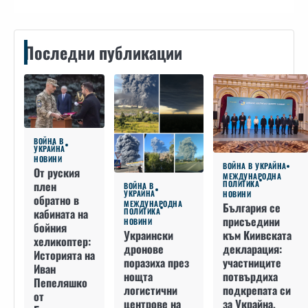
Последни публикации
ВОЙНА В
УКРАЙНА
НОВИНИ
ВОЙНА В УКРАЙНА
От руския
МЕЖДУНАРОДНА
плен
ПОЛИТИКА
ВОЙНА В
УКРАЙНА
НОВИНИ
обратно в
МЕЖДУНАРОДНА
България се
кабината на
ПОЛИТИКА
присъедини
НОВИНИ
бойния
към Киивската
Украински
хеликоптер:
декларация:
дронове
Историята на
участниците
поразиха през
Иван
потвърдиха
нощта
Пепеляшко
подкрепата си
логистични
от
за Украйна,
центрове на