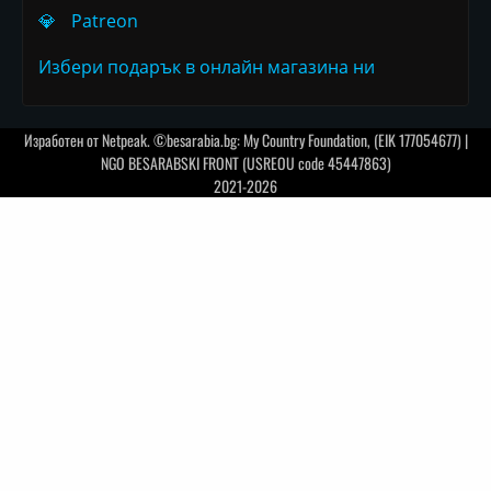
💎
Patreon
Избери подарък в онлайн магазина ни
Изработен от
Netpeak
. ©besarabia.bg: My Country Foundation, (EIK 177054677) |
NGO BESARABSKI FRONT (USREOU code 45447863)
2021-2026