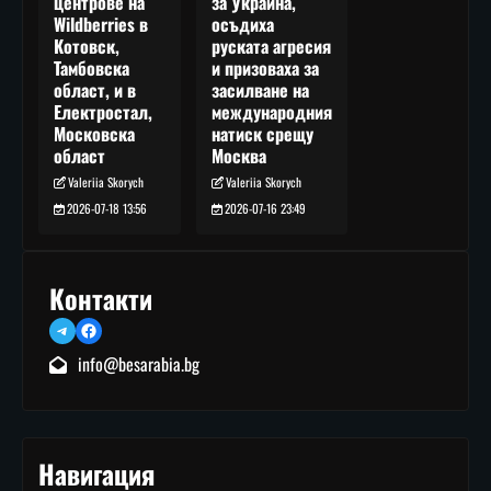
за Украйна,
центрове на
осъдиха
Wildberries в
руската агресия
Котовск,
и призоваха за
Тамбовска
засилване на
област, и в
международния
Електростал,
натиск срещу
Московска
Москва
област
Valeriia Skorych
Valeriia Skorych
2026-07-16 23:49
2026-07-18 13:56
Контакти
Telegram
Facebook
info@besarabia.bg
Навигация