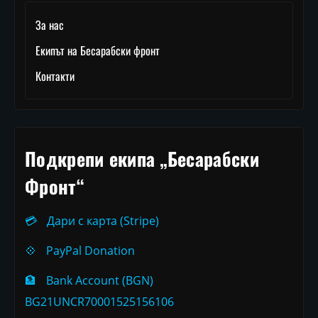
За нас
Екипът на Бесарабски фронт
Контакти
Подкрепи екипа „Бесарабски
Фронт“
💳
Дари с карта (Stripe)
💠
PayPal Donation
🏦
Bank Account (BGN)
BG21UNCR70001525156106