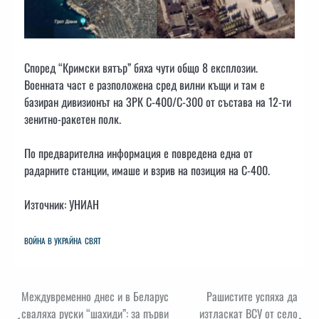
Според “Кримски вятър” бяха чути общо 8 експлозии.
Военната част е разположена сред вилни къщи и там е
базиран дивизионът на ЗРК С-400/С-300 от състава на 12-ти
зенитно-ракетен полк.
По предварителна информация е повредена една от
радарните станции, имаше и взрив на позиция на С-400.
Източник: УНИАН
ВОЙНА В УКРАЙНА
СВЯТ
Навигация
Междувременно днес и в Беларус
Рашистите успяха да
сваляха руски “шахиди”: за първи
изтласкат ВСУ от село