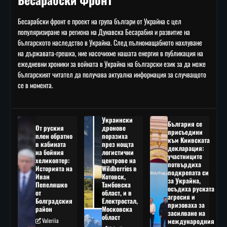
Бесарабски фронт е проект на група българи от Украйна с цел
популяризиране на региона на Дунавска Бесарабия и развитие на
българското наследство в Украйна. След пълномащабното нахлуване
на държавата-грешка, ние насочихме нашата енергия в публикация на
ежедневни хроники за войната в Украйна на български език за да може
българският читател да получава актуална информация за случващото
се в момента.
Украински
България се
От руския
дронове
присъедини
плен обратно
поразиха
към Киивската
в кабината
през нощта
декларация:
на бойния
логистични
участниците
хеликоптер:
центрове на
потвърдиха
Историята на
Wildberries в
подкрепата си
Иван
Котовск,
за Украйна,
Пепеляшко
Тамбовска
осъдиха руската
от
област, и в
агресия и
Болградския
Електростал,
призоваха за
район
Московска
засилване на
област
Valeriia
международния