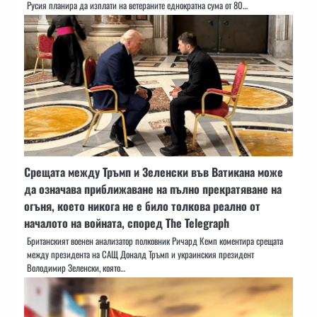
Русия планира да изплати на ветераните еднократна сума от 80…
Срещата между Тръмп и Зеленски във Ватикана може
да означава приближаване на пълно прекратяване на
огъня, което никога не е било толкова реално от
началото на войната, според The Telegraph
Британският военен анализатор полковник Ричард Кемп коментира срещата
между президента на САЩ Доналд Тръмп и украинския президент
Володимир Зеленски, която…