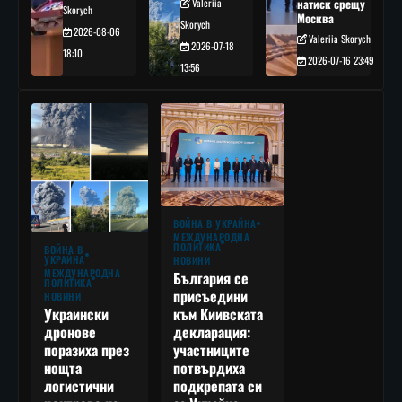
Valeriia
натиск срещу
Skorych
Москва
Skorych
2026-08-06
Valeriia Skorych
2026-07-18
18:10
2026-07-16 23:49
13:56
ВОЙНА В УКРАЙНА
МЕЖДУНАРОДНА
ПОЛИТИКА
ВОЙНА В
УКРАЙНА
НОВИНИ
МЕЖДУНАРОДНА
България се
ПОЛИТИКА
присъедини
НОВИНИ
към Киивската
Украински
декларация:
дронове
участниците
поразиха през
потвърдиха
нощта
подкрепата си
логистични