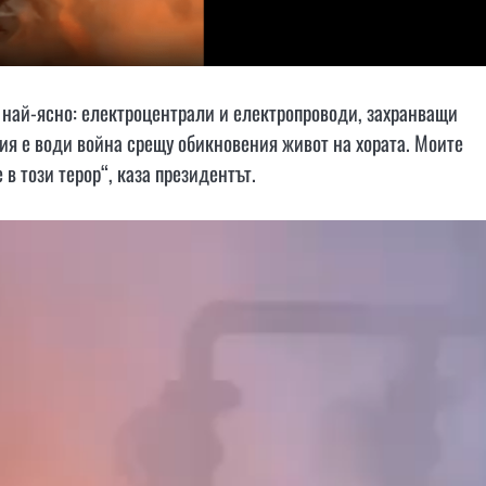
 най-ясно: електроцентрали и електропроводи, захранващи
ия е води война срещу обикновения живот на хората. Моите
в този терор“, каза президентът.