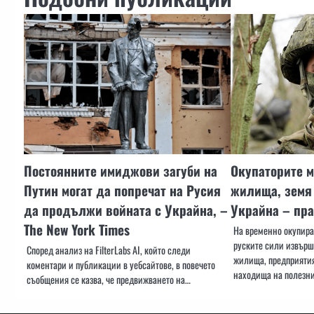
Постоянните имиджови загуби на
Окупаторите 
Путин могат да попречат на Русия
жилища, земя 
да продължи войната с Украйна, –
Украйна – пр
The New York Times
На временно окупира
руските сили извър
Според анализ на FilterLabs AI, който следи
жилища, предприятия
коментари и публикации в уебсайтове, в повечето
находища на полезн
съобщения се казва, че предвижването на…