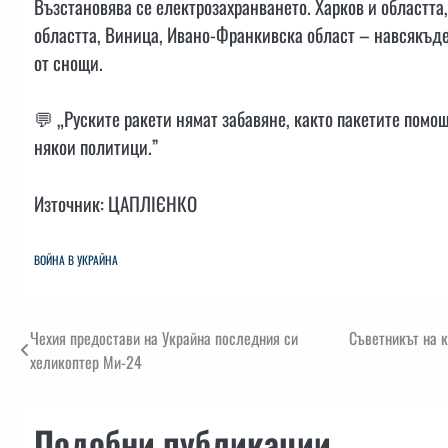
Възстановява се електрозахранването. Харков и областта
областта, Виница, Ивано-Франкивска област – навсякъде
от снощи.
💬 „Руските ракети нямат забавяне, както пакетите помо
някои политици.”
Източник: ЦАПЛІЄНКО
ВОЙНА В УКРАЙНА
Навигация
Чехия предостави на Украйна последния си
Съветникът на 
хеликоптер Ми-24
Подобни публикации