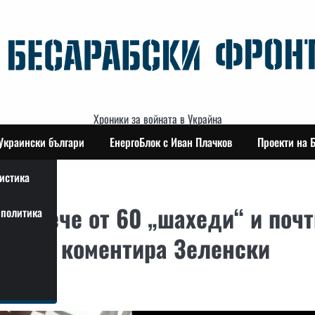
Хроники за войната в Украйна
Украински българи
ЕнергоБлок с Иван Плачков
Проекти на 
истика
и повече от 60 „шахеди“ и почт
политика
ове, — коментира Зеленски
ция