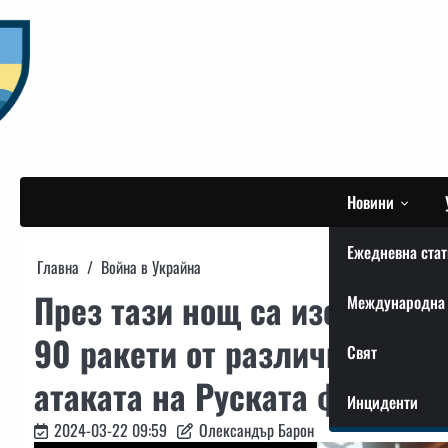
Skip
to
content
Новини
Ежедневна стат
Главна
Война в Украйна
През тази нощ са изстрелян
Международна 
90 ракети от различни вид
Свят
атаката на Руската федера
Инциденти
2024-03-22 09:59
Олександър Барон