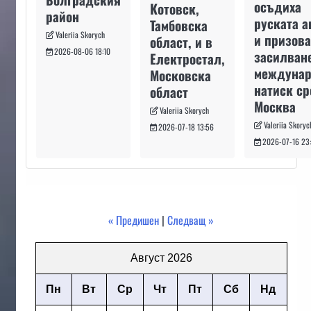
осъдиха
Котовск,
район
руската а
Тамбовска
Valeriia Skorych
и призова
област, и в
2026-08-06 18:10
засилван
Електростал,
междуна
Московска
натиск с
област
Москва
Valeriia Skorych
Valeriia Skoryc
2026-07-18 13:56
2026-07-16 23
« Предишен
|
Следващ »
Август 2026
Пн
Вт
Ср
Чт
Пт
Сб
Нд