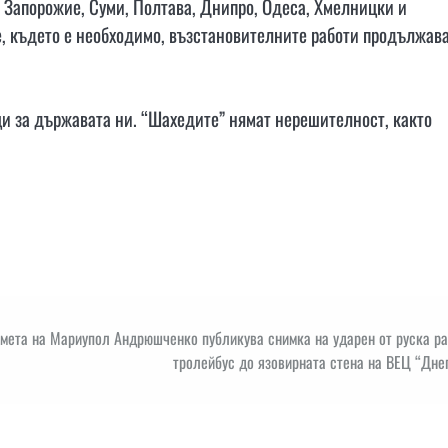
, Запорожие, Суми, Полтава, Днипро, Одеса, Хмелницки и
, където е необходимо, възстановителните работи продължав
щи за държавата ни. “Шахедите” нямат нерешителност, както
кмета на Мариупол Андрюшченко публикува снимка на ударен от руска р
тролейбус до язовирната стена на ВЕЦ “Дне