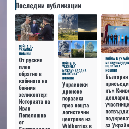
Последни публикации
ВОЙНА В
УКРАЙНА
НОВИНИ
От руския
ВОЙНА В УКРАЙ
МЕЖДУНАРОДН
ВОЙНА В
плен
ПОЛИТИКА
УКРАЙНА
НОВИНИ
МЕЖДУНАРОДНА
обратно в
ПОЛИТИКА
България
НОВИНИ
кабината на
присъеди
Украински
бойния
към Киив
дронове
хеликоптер:
декларац
поразиха
Историята на
участниц
през нощта
Иван
потвърди
логистични
Пепеляшко
подкрепа
центрове на
от
за Украйн
Wildberries в
Болградския