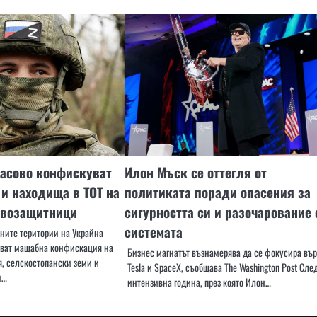
масово конфискуват
Илон Мъск се оттегля от
и находища в ТОТ на
политиката поради опасения за
авозащитници
сигурността си и разочарование 
системата
ните територии на Украйна
шват мащабна конфискация на
Бизнес магнатът възнамерява да се фокусира въ
, селскостопански земи и
Tesla и SpaceX, съобщава The Washington Post Сле
и…
интензивна година, през която Илон…