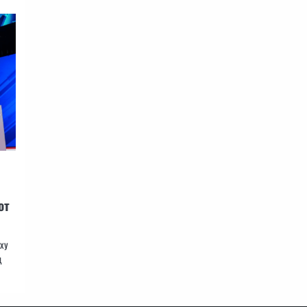
от
рху
д