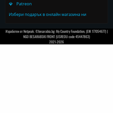
💎
Patreon
Избери подарък в онлайн магазина ни
Изработен от
Netpeak
. ©besarabia.bg: My Country Foundation, (EIK 177054677) |
NGO BESARABSKI FRONT (USREOU code 45447863)
2021-2026