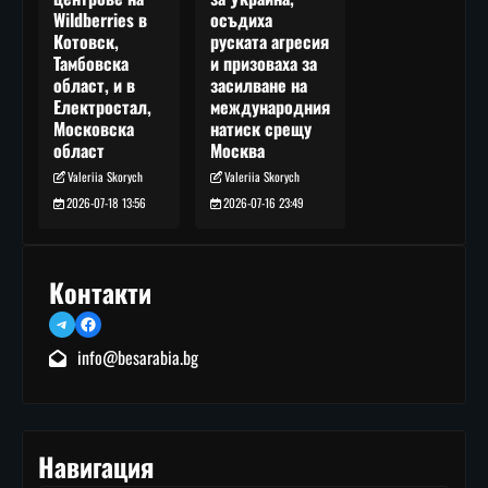
осъдиха
Wildberries в
руската агресия
Котовск,
и призоваха за
Тамбовска
засилване на
област, и в
международния
Електростал,
натиск срещу
Московска
Москва
област
Valeriia Skorych
Valeriia Skorych
2026-07-16 23:49
2026-07-18 13:56
Контакти
Telegram
Facebook
info@besarabia.bg
Навигация