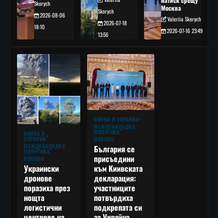
натиск срещу
Skorych
Москва
Skorych
2026-08-06
Valeriia Skorych
2026-07-18
18:10
2026-07-16 23:49
13:56
ВОЙНА В УКРАЙНА
МЕЖДУНАРОДНА
ПОЛИТИКА
ВОЙНА В
УКРАЙНА
НОВИНИ
МЕЖДУНАРОДНА
България се
ПОЛИТИКА
присъедини
НОВИНИ
към Киивската
Украински
декларация:
дронове
участниците
поразиха през
потвърдиха
нощта
подкрепата си
логистични
за Украйна,
центрове на