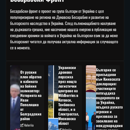
Бесарабски фронт е проект на група българи от Украйна с цел
популяризиране на региона на Дунавска Бесарабия и развитие на
българското наследство в Украйна. След пълномащабното нахлуване
на държавата-грешка, ние насочихме нашата енергия в публикация на
ежедневни хроники за войната в Украйна на български език за да може
българският читател да получава актуална информация за случващото
се в момента.
Украински
България се
От руския
дронове
присъедини
плен обратно
поразиха
към Киивската
в кабината
през нощта
декларация:
на бойния
логистични
участниците
хеликоптер:
центрове на
потвърдиха
Историята на
Wildberries в
подкрепата си
Иван
Котовск,
за Украйна,
Пепеляшко
Тамбовска
осъдиха руската
от
област, и в
агресия и
Болградския
Електростал,
призоваха за
район
Московска
засилване на
област
Valeriia
международния
Valeriia