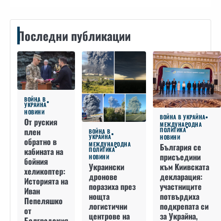
Последни публикации
ВОЙНА В
УКРАЙНА
НОВИНИ
ВОЙНА В УКРАЙНА
От руския
МЕЖДУНАРОДНА
плен
ПОЛИТИКА
ВОЙНА В
УКРАЙНА
НОВИНИ
обратно в
МЕЖДУНАРОДНА
България се
кабината на
ПОЛИТИКА
присъедини
НОВИНИ
бойния
към Киивската
Украински
хеликоптер:
декларация:
дронове
Историята на
участниците
поразиха през
Иван
потвърдиха
нощта
Пепеляшко
подкрепата си
логистични
от
за Украйна,
центрове на
Болградския