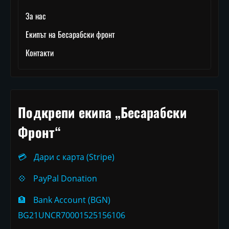
За нас
Екипът на Бесарабски фронт
Контакти
Подкрепи екипа „Бесарабски
Фронт“
💳
Дари с карта (Stripe)
💠
PayPal Donation
🏦
Bank Account (BGN)
BG21UNCR70001525156106