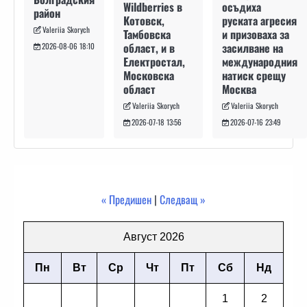
осъдиха
Wildberries в
район
руската агресия
Котовск,
Valeriia Skorych
и призоваха за
Тамбовска
засилване на
област, и в
2026-08-06 18:10
международния
Електростал,
натиск срещу
Московска
Москва
област
Valeriia Skorych
Valeriia Skorych
2026-07-16 23:49
2026-07-18 13:56
« Предишен
|
Следващ »
Август 2026
Пн
Вт
Ср
Чт
Пт
Сб
Нд
1
2