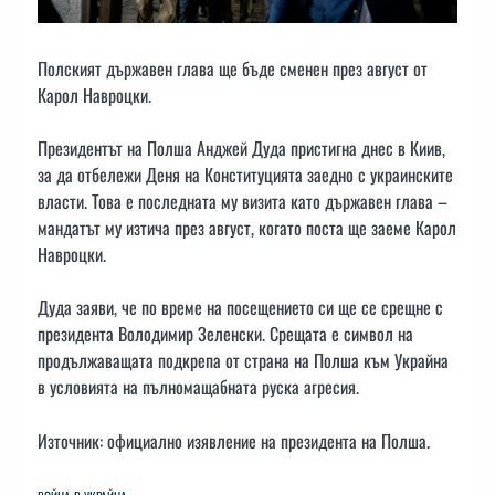
Полският държавен глава ще бъде сменен през август от
Карол Навроцки.
Президентът на Полша Анджей Дуда пристигна днес в Киив,
за да отбележи Деня на Конституцията заедно с украинските
власти. Това е последната му визита като държавен глава –
мандатът му изтича през август, когато поста ще заеме Карол
Навроцки.
Дуда заяви, че по време на посещението си ще се срещне с
президента Володимир Зеленски. Срещата е символ на
продължаващата подкрепа от страна на Полша към Украйна
в условията на пълномащабната руска агресия.
Източник: официално изявление на президента на Полша.