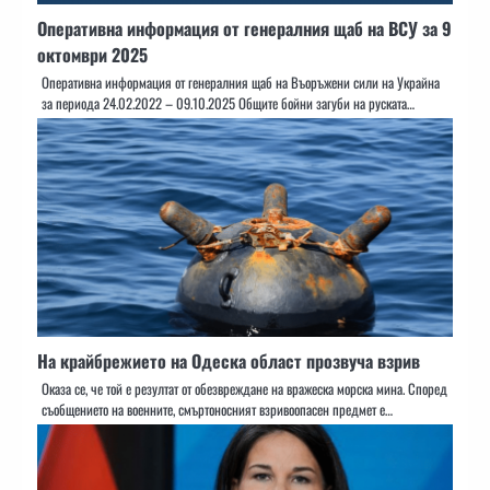
Оперативна информация от генералния щаб на ВСУ за 9
октомври 2025
Оперативна информация от генералния щаб на Въоръжени сили на Украйна
за периода 24.02.2022 – 09.10.2025 Общите бойни загуби на руската…
На крайбрежието на Одеска област прозвуча взрив
Оказа се, че той е резултат от обезвреждане на вражеска морска мина. Според
съобщението на военните, смъртоносният взривоопасен предмет е…